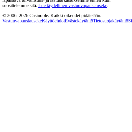
läpäistävä turvallisuus- ja laatutarkastuksemme ennen kuin
suosittelemme sitä.
Lue täydellinen vastuuvapauslauseke
.
© 2006–2026 Casinoble. Kaikki oikeudet pidätetään.
Vastuuvapauslauseke
Käyttöehdot
Evästekäytäntö
Tietosuojakäytäntö
Si