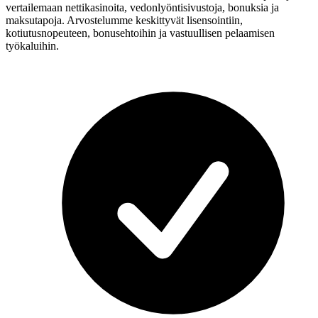
vertailemaan nettikasinoita, vedonlyöntisivustoja, bonuksia ja
maksutapoja. Arvostelumme keskittyvät lisensointiin,
kotiutusnopeuteen, bonusehtoihin ja vastuullisen pelaamisen
työkaluihin.