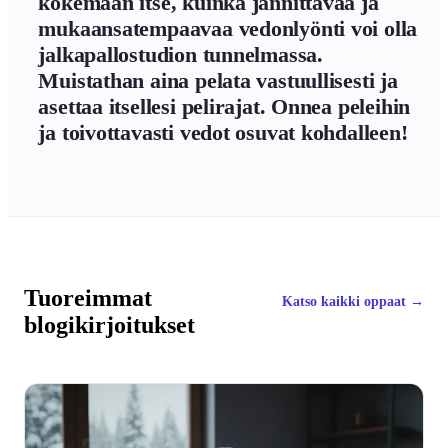
kokemaan itse, kuinka jännittävää ja
mukaansatempaavaa vedonlyönti voi olla
jalkapallostudion tunnelmassa.
Muistathan aina pelata vastuullisesti ja
asettaa itsellesi pelirajat. Onnea peleihin
ja toivottavasti vedot osuvat kohdalleen!
Tuoreimmat
Katso kaikki oppaat →
blogikirjoitukset