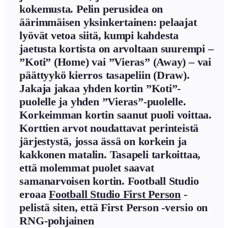
kokemusta. Pelin perusidea on
äärimmäisen yksinkertainen: pelaajat
lyövät vetoa siitä, kumpi kahdesta
jaetusta kortista on arvoltaan suurempi –
”Koti” (Home) vai ”Vieras” (Away) – vai
päättyykö kierros tasapeliin (Draw).
Jakaja jakaa yhden kortin ”Koti”-
puolelle ja yhden ”Vieras”-puolelle.
Korkeimman kortin saanut puoli voittaa.
Korttien arvot noudattavat perinteistä
järjestystä, jossa ässä on korkein ja
kakkonen matalin. Tasapeli tarkoittaa,
että molemmat puolet saavat
samanarvoisen kortin. Football Studio
eroaa
Football Studio First Person
-
pelistä siten, että First Person -versio on
RNG-pohjainen