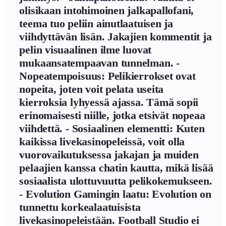
olisikaan intohimoinen jalkapallofani,
teema tuo peliin ainutlaatuisen ja
viihdyttävän lisän. Jakajien kommentit ja
pelin visuaalinen ilme luovat
mukaansatempaavan tunnelman. -
Nopeatempoisuus:
Pelikierrokset ovat
nopeita, joten voit pelata useita
kierroksia lyhyessä ajassa. Tämä sopii
erinomaisesti niille, jotka etsivät nopeaa
viihdettä. -
Sosiaalinen elementti:
Kuten
kaikissa livekasinopeleissä, voit olla
vuorovaikutuksessa jakajan ja muiden
pelaajien kanssa chatin kautta, mikä lisää
sosiaalista ulottuvuutta pelikokemukseen.
-
Evolution Gamingin laatu:
Evolution on
tunnettu korkealaatuisista
livekasinopeleistään. Football Studio ei