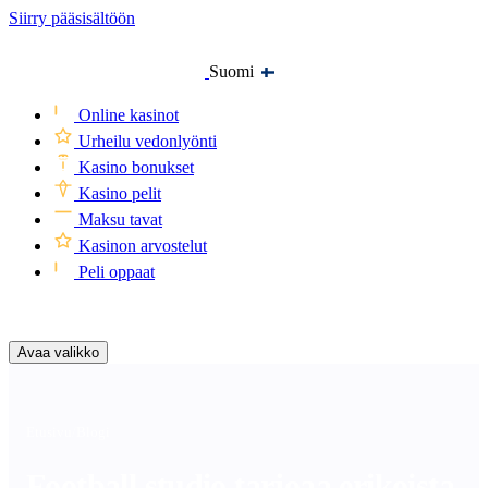
Siirry pääsisältöön
Suomi
Online kasinot
Urheilu vedonlyönti
Kasino bonukset
Kasino pelit
Maksu tavat
Kasinon arvostelut
Peli oppaat
Haku
Avaa valikko
Etusivu
/
Blogi
Football studio tarjoaa erikoista