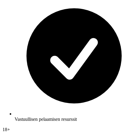
Vastuullisen pelaamisen resurssit
18+