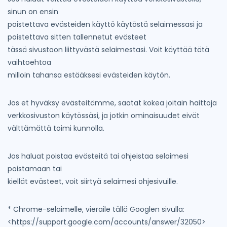
sinun on ensin
poistettava evästeiden käyttö käytöstä selaimessasi ja
poistettava sitten tallennetut evästeet
tässä sivustoon liittyvästä selaimestasi. Voit käyttää tätä
vaihtoehtoa
milloin tahansa estääksesi evästeiden käytön.
Jos et hyväksy evästeitämme, saatat kokea joitain haittoja
verkkosivuston käytössäsi, ja jotkin ominaisuudet eivät
välttämättä toimi kunnolla.
Jos haluat poistaa evästeitä tai ohjeistaa selaimesi
poistamaan tai
kiellät evästeet, voit siirtyä selaimesi ohjesivuille.
* Chrome-selaimelle, vieraile tällä Googlen sivulla:
<https://support.google.com/accounts/answer/32050>