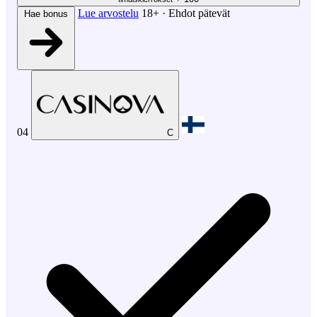
Lue arvostelu
18+ · Ehdot pätevät
Hae bonus
04
C