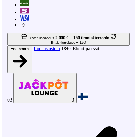
+9
2 000 € + 150 ilmaiskierrosta
Tervetuliaisbonus
+ 150
Ilmaiskierrokset
Lue arvostelu
18+ · Ehdot pätevät
Hae bonus
03
J