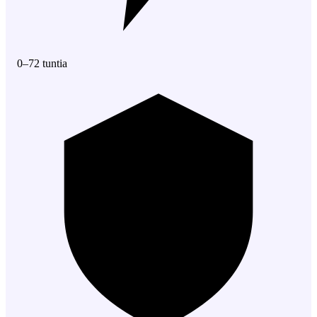
0–72 tuntia