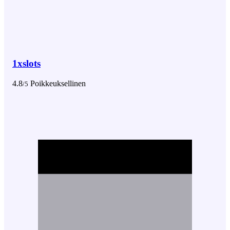
1xslots
4.8
Poikkeuksellinen
/5