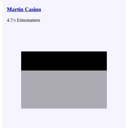
Martin Casino
4.7
Erinomainen
/5