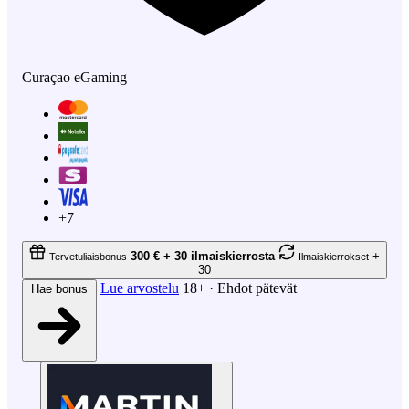
Curaçao eGaming
+7
300 € + 30 ilmaiskierrosta
+
Tervetuliaisbonus
Ilmaiskierrokset
30
Lue arvostelu
18+ · Ehdot pätevät
Hae bonus