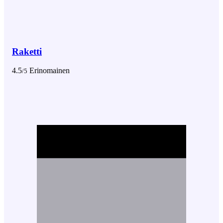
Raketti
4.5
Erinomainen
/5