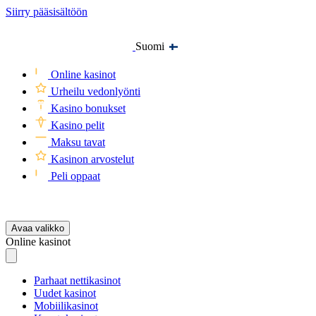
Siirry pääsisältöön
Suomi
Online kasinot
Urheilu vedonlyönti
Kasino bonukset
Kasino pelit
Maksu tavat
Kasinon arvostelut
Peli oppaat
Haku
Avaa valikko
Online kasinot
Parhaat nettikasinot
Uudet kasinot
Mobiilikasinot