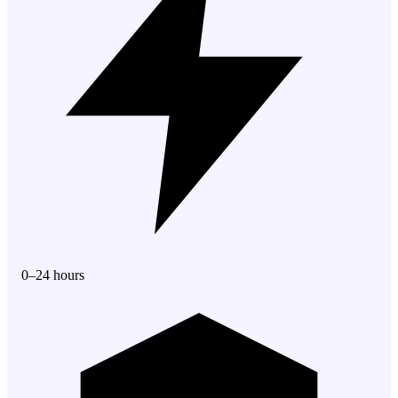
0–24 hours