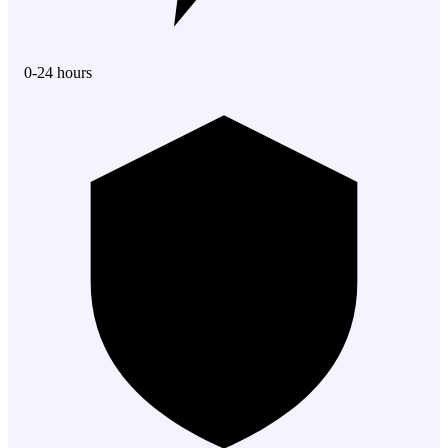
0-24 hours