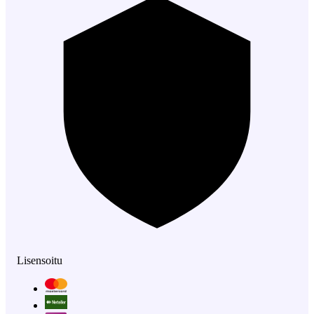
Lisensoitu