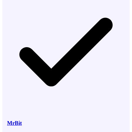
MrBit