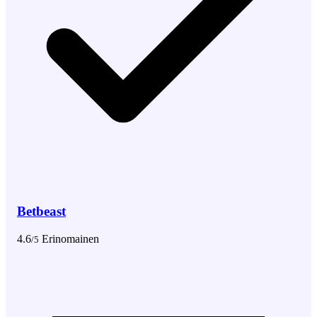
Betbeast
4.6
Erinomainen
/5