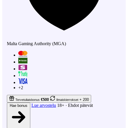
Malta Gaming Authority (MGA)
+2
€500
+ 200
Tervetuliaisbonus
Ilmaiskierrokset
Lue arvostelu
18+ · Ehdot pätevät
Hae bonus