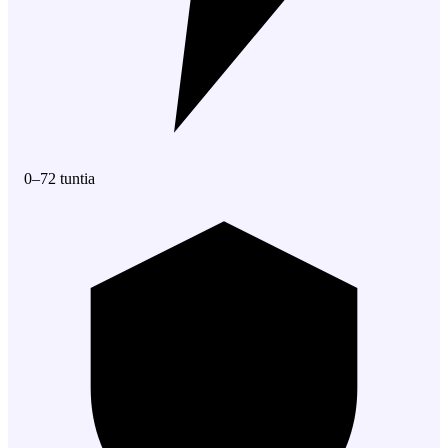
0–72 tuntia