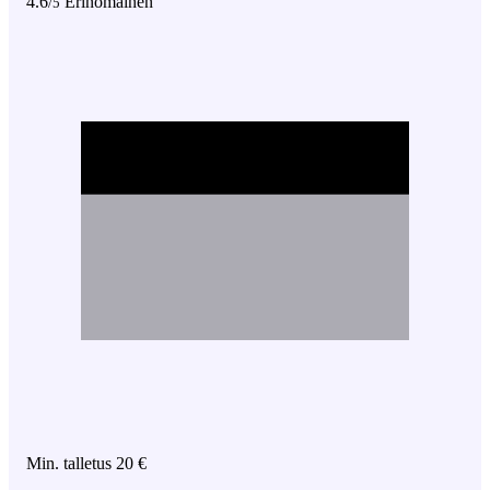
4.6
Erinomainen
/5
Min. talletus 20 €