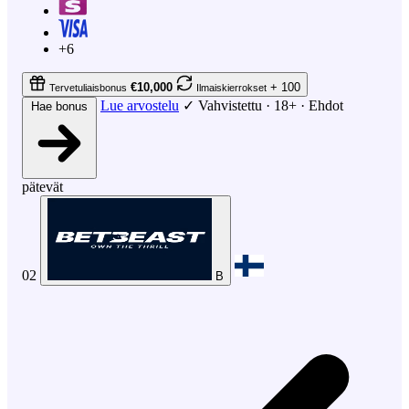
+6
€10,000
+ 100
Tervetuliaisbonus
Ilmaiskierrokset
Lue arvostelu
✓ Vahvistettu
· 18+ · Ehdot
Hae bonus
pätevät
02
B