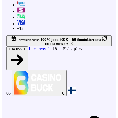
+12
100 % jopa 500 € + 50 ilmaiskierrosta
Tervetuliaisbonus
+ 50
Ilmaiskierrokset
Lue arvostelu
18+ · Ehdot pätevät
Hae bonus
06
C