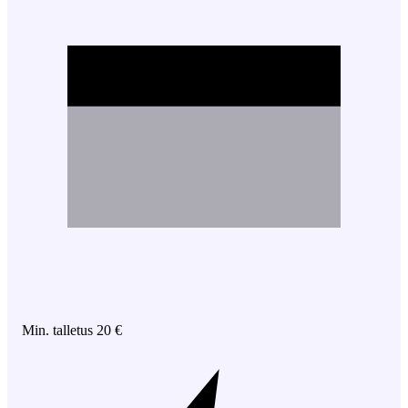
Min. talletus 20 €