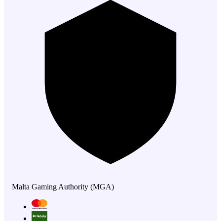
Malta Gaming Authority (MGA)