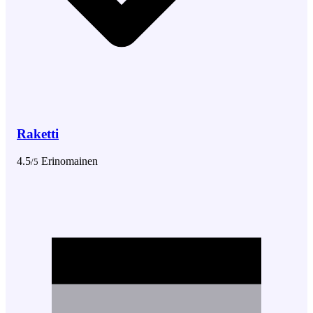
Raketti
4.5
Erinomainen
/5