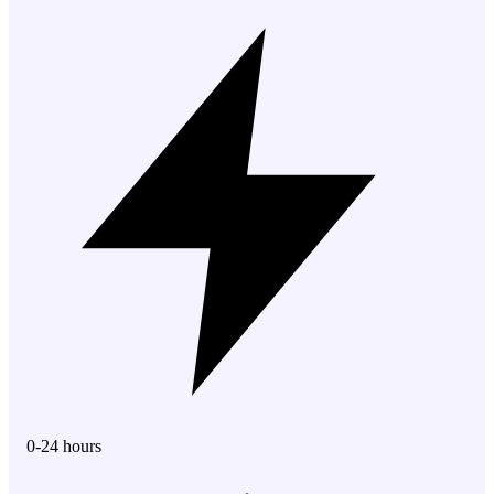
0-24 hours