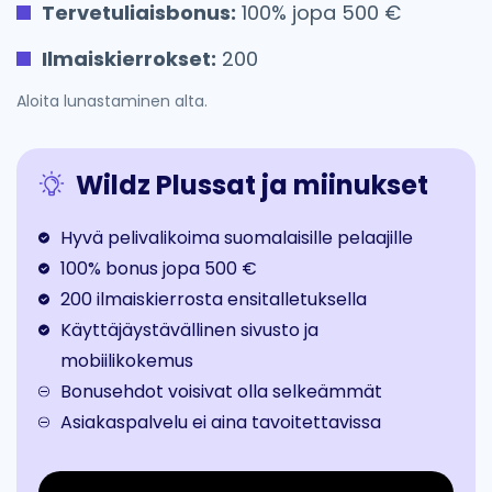
Tervetuliaisbonus:
100% jopa 500 €
Ilmaiskierrokset:
200
Aloita lunastaminen alta.
Wildz Plussat ja miinukset
Hyvä pelivalikoima suomalaisille pelaajille
100% bonus jopa 500 €
200 ilmaiskierrosta ensitalletuksella
Käyttäjäystävällinen sivusto ja
mobiilikokemus
Bonusehdot voisivat olla selkeämmät
Asiakaspalvelu ei aina tavoitettavissa