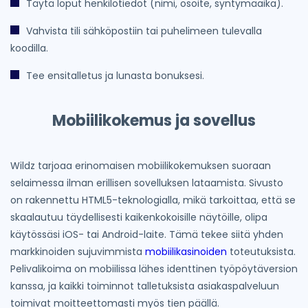
Täytä loput henkilötiedot (nimi, osoite, syntymäaika).
Vahvista tili sähköpostiin tai puhelimeen tulevalla
koodilla.
Tee ensitalletus ja lunasta bonuksesi.
Mobiilikokemus ja sovellus
Wildz tarjoaa erinomaisen mobiilikokemuksen suoraan
selaimessa ilman erillisen sovelluksen lataamista. Sivusto
on rakennettu HTML5-teknologialla, mikä tarkoittaa, että se
skaalautuu täydellisesti kaikenkokoisille näytöille, olipa
käytössäsi iOS- tai Android-laite. Tämä tekee siitä yhden
markkinoiden sujuvimmista
mobiilikasinoiden
toteutuksista.
Pelivalikoima on mobiilissa lähes identtinen työpöytäversion
kanssa, ja kaikki toiminnot talletuksista asiakaspalveluun
toimivat moitteettomasti myös tien päällä.