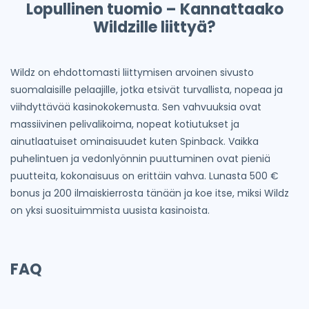
Lopullinen tuomio – Kannattaako
Wildzille liittyä?
Wildz on ehdottomasti liittymisen arvoinen sivusto
suomalaisille pelaajille, jotka etsivät turvallista, nopeaa ja
viihdyttävää kasinokokemusta. Sen vahvuuksia ovat
massiivinen pelivalikoima, nopeat kotiutukset ja
ainutlaatuiset ominaisuudet kuten Spinback. Vaikka
puhelintuen ja vedonlyönnin puuttuminen ovat pieniä
puutteita, kokonaisuus on erittäin vahva. Lunasta 500 €
bonus ja 200 ilmaiskierrosta tänään ja koe itse, miksi Wildz
on yksi suosituimmista uusista kasinoista.
FAQ