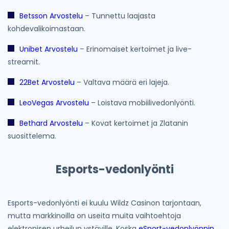
Betsson Arvostelu
– Tunnettu laajasta
kohdevalikoimastaan.
Unibet Arvostelu
– Erinomaiset kertoimet ja live-
streamit.
22Bet Arvostelu
– Valtava määrä eri lajeja.
LeoVegas Arvostelu
– Loistava mobiilivedonlyönti.
Bethard Arvostelu
– Kovat kertoimet ja Zlatanin
suosittelema.
Esports-vedonlyönti
Esports-vedonlyönti ei kuulu Wildz Casinon tarjontaan,
mutta markkinoilla on useita muita vaihtoehtoja
elektronisen urheilun ystäville. Koska
eSport-vedonlyönnin