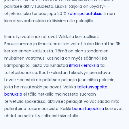
palkitsee aktiivisuudesta. Lisäksi tarjolla on Loyalty+ -
ohjelma, joka tarjoaa jopa 20 %
käteispalautuksia
ilman
kierrätysvaatimuksia aktiivisimmille pelaajille.
Kierrätysvaatimukset ovat Wildzilla kohtuulliset.
Bonussumma ja ilmaiskierrosten voitot tulee kierrättää 35
kertaa ennen kotiutusta. Tämä on alan standardien
mukainen vaatimus. Kasinolla on myös säännöllisiä
kampanjoita, joista voi lunastaa
ilmaiskierroksia
tai
talletusbonuksia. Rootz-alustan tekoälyyn perustuva
Levelz-järjestelmä palkitsee pelaajia juuri niihin peleihin,
joita he muutenkin pelaavat. Vaikka
talletusvapaita
bonuksia
ei tällä hetkellä mainosteta suoraan
tervetuliaispaketissa, aktiiviset pelaajat voivat saada niitä
palkintoina tasonnousuista. Kaikki
bonustarjouksia
koskevat
ehdot on selitetty selkeästi sivustolla.