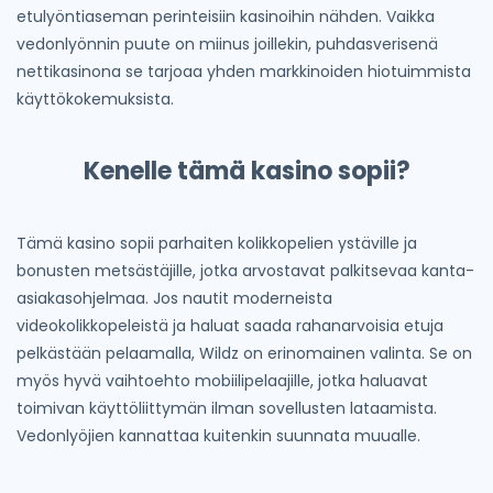
etulyöntiaseman perinteisiin kasinoihin nähden. Vaikka
vedonlyönnin puute on miinus joillekin, puhdasverisenä
nettikasinona se tarjoaa yhden markkinoiden hiotuimmista
käyttökokemuksista.
Kenelle tämä kasino sopii?
Tämä kasino sopii parhaiten kolikkopelien ystäville ja
bonusten metsästäjille, jotka arvostavat palkitsevaa kanta-
asiakasohjelmaa. Jos nautit moderneista
videokolikkopeleistä ja haluat saada rahanarvoisia etuja
pelkästään pelaamalla, Wildz on erinomainen valinta. Se on
myös hyvä vaihtoehto mobiilipelaajille, jotka haluavat
toimivan käyttöliittymän ilman sovellusten lataamista.
Vedonlyöjien kannattaa kuitenkin suunnata muualle.