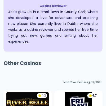
Casino Reviewer
Aoife grew up in a small town in County Cork, where
she developed a love for adventure and exploring
new places. She currently lives in Dublin, where she
works as a casino reviewer and spends her free time
trying out new games and writing about her
experiences.
Other Casinos
Last Checked: Aug 03, 2026
4.3
4.7