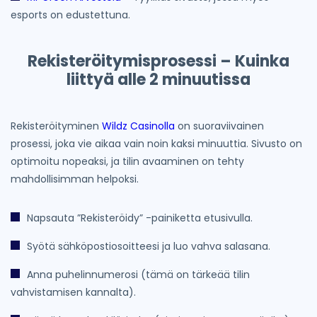
esports on edustettuna.
Rekisteröitymisprosessi – Kuinka
liittyä alle 2 minuutissa
Rekisteröityminen
Wildz Casinolla
on suoraviivainen
prosessi, joka vie aikaa vain noin kaksi minuuttia. Sivusto on
optimoitu nopeaksi, ja tilin avaaminen on tehty
mahdollisimman helpoksi.
Napsauta ”Rekisteröidy” -painiketta etusivulla.
Syötä sähköpostiosoitteesi ja luo vahva salasana.
Anna puhelinnumerosi (tämä on tärkeää tilin
vahvistamisen kannalta).