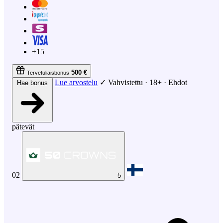
+15
500 €
Tervetuliaisbonus
Lue arvostelu
✓ Vahvistettu
· 18+ · Ehdot
Hae bonus
pätevät
02
5