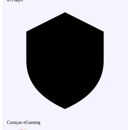
Curaçao eGaming