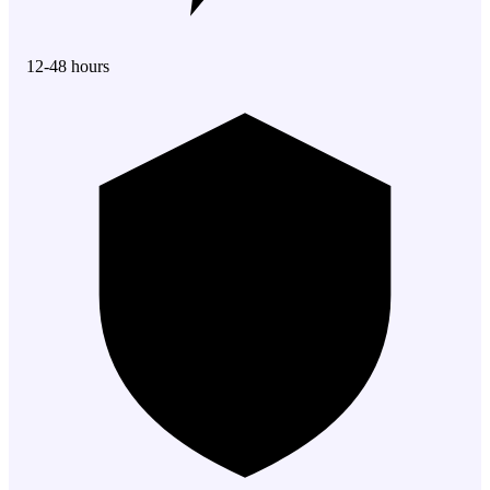
12-48 hours