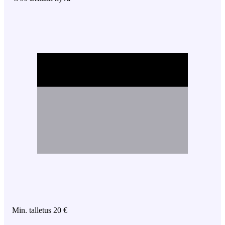
Min. talletus 20 €