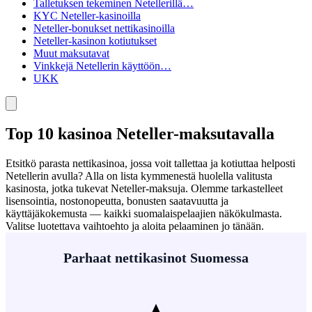
Talletuksen tekeminen Netellerillä…
KYC Neteller-kasinoilla
Neteller-bonukset nettikasinoilla
Neteller-kasinon kotiutukset
Muut maksutavat
Vinkkejä Netellerin käyttöön…
UKK
Top 10 kasinoa Neteller-maksutavalla
Etsitkö parasta nettikasinoa, jossa voit tallettaa ja kotiuttaa helposti
Netellerin avulla? Alla on lista kymmenestä huolella valitusta
kasinosta, jotka tukevat Neteller-maksuja. Olemme tarkastelleet
lisensointia, nostonopeutta, bonusten saatavuutta ja
käyttäjäkokemusta — kaikki suomalaispelaajien näkökulmasta.
Valitse luotettava vaihtoehto ja aloita pelaaminen jo tänään.
Parhaat nettikasinot Suomessa