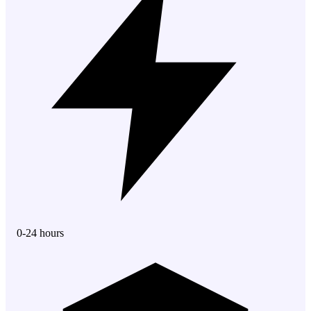
0-24 hours