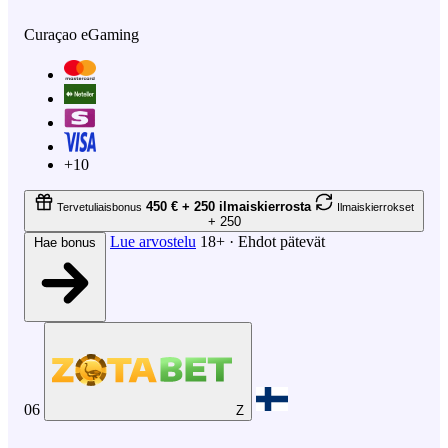
Curaçao eGaming
+10
450 € + 250 ilmaiskierrosta
Tervetuliaisbonus
Ilmaiskierrokset
+ 250
Lue arvostelu
18+ · Ehdot pätevät
Hae bonus
06
Z