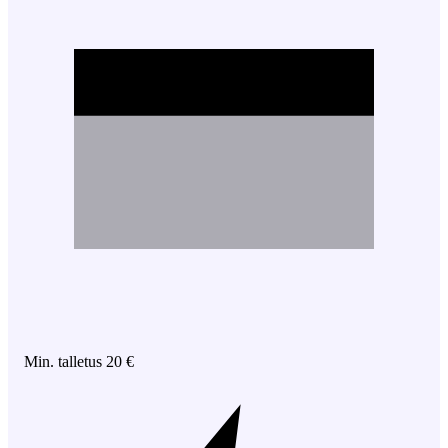
Min. talletus 20 €