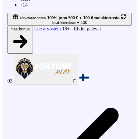
+14
100% jopa 500 € + 100 ilmaiskierrosta
Tervetuliaisbonus
+ 100
Ilmaiskierrokset
Lue arvostelu
18+ · Ehdot pätevät
Hae bonus
03
F