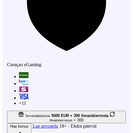
Curaçao eGaming
+11
5000 EUR + 300 ilmaiskierrosta
Tervetuliaisbonus
+ 300
Ilmaiskierrokset
Lue arvostelu
18+ · Ehdot pätevät
Hae bonus