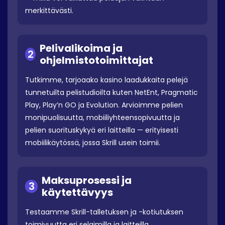
merkittävästi.
Pelivalikoima ja
2
ohjelmistotoimittajat
Tutkimme, tarjoaako kasino laadukkaita pelejä
tunnetuilta pelistudioilta kuten NetEnt, Pragmatic
Play, Play’n GO ja Evolution. Arvioimme pelien
monipuolisuutta, mobiiliyhteensopivuutta ja
pelien suorituskykyä eri laitteilla — erityisesti
mobiilikäytössä, jossa Skrill usein toimii.
Maksuprosessi ja
3
käytettävyys
Testaamme Skrill-talletuksen ja -kotiutuksen
toimivuutta eri selaimilla ja laitteilla.