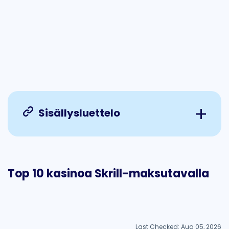
ino
Vegas
bonuksiin ja pelaajien kokemuksiin. Valitse kasino,
GG.bet
jossa Skrill-talletus toimii saumattomasti ja
kotiutukset käsitellään nopeasti.
d
o
Sisällysluettelo
Top 10 kasinoa Skrill-maksutavalla
Top 10 kasinoa Skrill-maksutavalla
Miten arvioimme Skrill-kasinot
Kuinka käyttää Skrilliä nettikasinolla
Last Checked: Aug 05, 2026