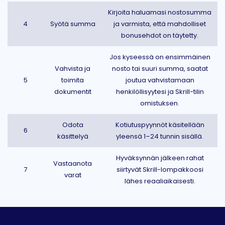
Kirjoita haluamasi nostosumma
4
Syötä summa
ja varmista, että mahdolliset
bonusehdot on täytetty.
Jos kyseessä on ensimmäinen
Vahvista ja
nosto tai suuri summa, saatat
5
toimita
joutua vahvistamaan
dokumentit
henkilöllisyytesi ja Skrill-tilin
omistuksen.
Odota
Kotiutuspyynnöt käsitellään
6
käsittelyä
yleensä 1–24 tunnin sisällä.
Hyväksynnän jälkeen rahat
Vastaanota
7
siirtyvät Skrill-lompakkoosi
varat
lähes reaaliaikaisesti.