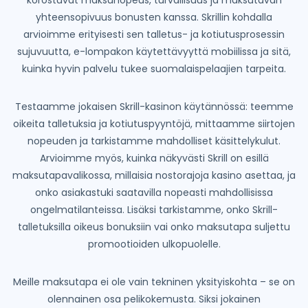
korostuvat maksunopeus, turvallisuus ja maksutavan
Bonus
yhteensopivuus bonusten kanssa. Skrillin kohdalla
Minimimäärä
500 € + 200
kotiutukseen
arvioimme erityisesti sen talletus- ja kotiutusprosessin
bonuskierrosta
€20
sujuvuutta, e-lompakon käytettävyyttä mobiilissa ja sitä,
kuinka hyvin palvelu tukee suomalaispelaajien tarpeita.
Minimimäärä
Minimitalletus
€20
kotiutukseen
€10
Maksimikotiutus
Testaamme jokaisen Skrill-kasinon käytännössä: teemme
€15000
oikeita talletuksia ja kotiutuspyyntöjä, mittaamme siirtojen
Minimitalletus
€10
Maksimikotiutus
nopeuden ja tarkistamme mahdolliset käsittelykulut.
Maksimikotiutus
€15000
Arvioimme myös, kuinka näkyvästi Skrill on esillä
€7000
maksutapavalikossa, millaisia nostorajoja kasino asettaa, ja
Maksutavat
14
Maksimikotiutus
onko asiakastuki saatavilla nopeasti mahdollisissa
€7000
Valuutat
6
ongelmatilanteissa. Lisäksi tarkistamme, onko Skrill-
talletuksilla oikeus bonuksiin vai onko maksutapa suljettu
Maksutavat
24
Kotiutusaika
promootioiden ulkopuolelle.
0-5 days
Valuutat
16
Meille maksutapa ei ole vain tekninen yksityiskohta – se on
Kotiutusaika
0-72 hours
olennainen osa pelikokemusta. Siksi jokainen