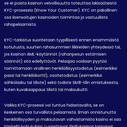
se ei poista kasinon velvollisuutta toteuttaa lakisääteistä
KYC-prosessia (Know Your Customer). KYC on pakollinen
osa lisensoitujen kasinoiden toimintaa ja vastuullista
rahapelaamista.
KYC-tarkistus suoritetaan tyypillisesti ennen ensimmäistä
kotiutusta, suurten rahasummien liikkeiden yhteydessä tai,
jos kasinon AML-käytännöt (rahanpesun estämisen
säännöt) sitä edellyttävät. Pelaajaa voidaan pyytää
toimittamaan virallinen henkilöllisyystodistus (esimerkiksi
passi tai henkilökortti), osoitetodistus (esimerkiksi
sähkölasku tai tiliote) sekä todiste Skrill-tilin omistuksesta,
kuten kuvakaappaus tilistä tai maksukuitti.
Vaikka KYC-prosessi voi tuntua hidastavalta, se on
keskeinen osa turvallista pelaamista. Ilman onnistunutta
henkilöllisyyden ja maksutavan vahvistamista kasino ei saa
käsitellä kotiutuksia. Luotettavat Skrill-kasinot tarjoavat