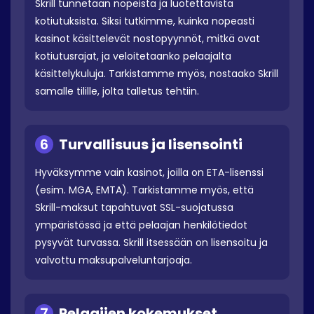
Skrill tunnetaan nopeista ja luotettavista
kotiutuksista. Siksi tutkimme, kuinka nopeasti
kasinot käsittelevät nostopyynnöt, mitkä ovat
kotiutusrajat, ja veloitetaanko pelaajalta
käsittelykuluja. Tarkistamme myös, nostaako Skrill
samalle tilille, jolta talletus tehtiin.
6
Turvallisuus ja lisensointi
Hyväksymme vain kasinot, joilla on ETA-lisenssi
(esim. MGA, EMTA). Tarkistamme myös, että
Skrill-maksut tapahtuvat SSL-suojatussa
ympäristössä ja että pelaajan henkilötiedot
pysyvät turvassa. Skrill itsessään on lisensoitu ja
valvottu maksupalveluntarjoaja.
7
Pelaajien kokemukset