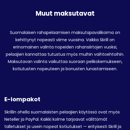
Muut maksutavat
Suomalaisen rahapelaamisen maksutapavalikoima on
kehittynyt nopeasti viime vuosina. Vaikka Skrill on
erinomainen valinta nopeiden rahansiirtojen vuoksi,
pelaajien kannattaa tutustua myös muihin vaihtoehtoihin.
Maksutavan valinta vaikuttaa suoraan pelikokemukseen,
kotiutusten nopeuteen ja bonusten lunastamiseen.
E-lompakot
Skrillin ohella suomalaisten pelaajien käytössä ovat myös
Neteller ja PayPal. Kaikki kolme tarjoavat välittömät
talletukset ja usein nopeat kotiutukset — erityisesti Skrill ja