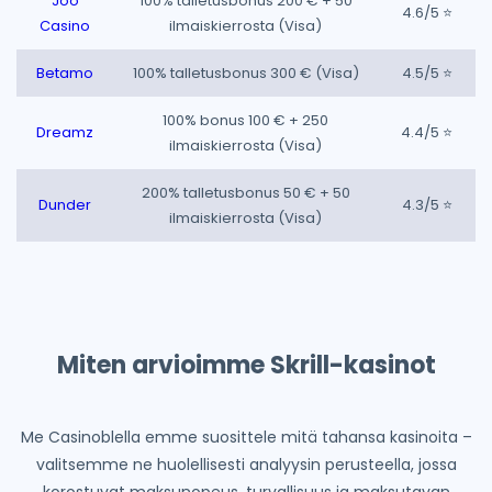
Plussat
Joo
100% talletusbonus 200 € + 50
12-48 hours
4.6/5 ⭐️
palveluntarjoaja
Casino
ilmaiskierrosta (Visa)
Bonus
Kotiutusaika
Minimimäärä
Turvalliset maksut
Välittömät maksut
2000 € BONUS + 200
0-24 hours
kotiutukseen
Turvallinen
ILMAISKIERROSTA
Betamo
100% talletusbonus 300 € (Visa)
4.5/5 ⭐️
€20
yhdyskäytävä
Miinukset
Luotettu Visa-palvelu
Minimimäärä
Minimitalletus
100% bonus 100 € + 250
€20
Ei
Dreamz
4.4/5 ⭐️
kotiutukseen
ilmaiskierrosta (Visa)
monivaluuttavaihtoehtoja
Miinukset
€20
Maksimikotiutus
Rajoitetut e-lompakot
€7000
Vain Visa-
Ei
200% talletusbonus 50 € + 50
Minimitalletus
€20
Dunder
kampanjoita
4.3/5 ⭐️
mobiilipankkitoimintaa
ilmaiskierrosta (Visa)
Maksimikotiutus
Muutamia
Maksimikotiutus
nostovaihtoehtoja
€7000
Yleistiedot
Korkeat
€15000
minimitalletukset
Maksutavat
14
Maksimikotiutus
Perustamisvuosi
2023
€15000
Valuutat
6
Yleistiedot
Lisenssit
Curacao
Miten arvioimme Skrill-kasinot
Maksutavat
12
Kotiutusaika
Perustamisvuosi
2023
Omistaja
0-96 hours
Santeda
Valuutat
9
Lisenssit
Curacao
Me Casinoblella emme suosittele mitä tahansa kasinoita –
International B.V.
Kotiutusaika
valitsemme ne huolellisesti analyysin perusteella, jossa
Omistaja
Rabidi N.V.
3-5 days
Bonus
500EUR