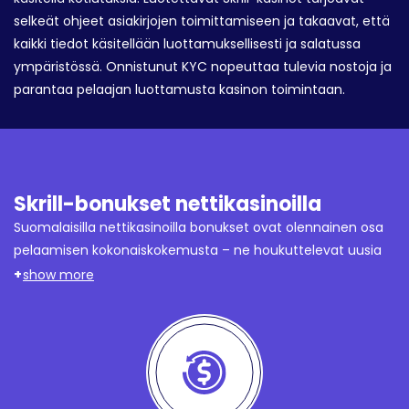
selkeät ohjeet asiakirjojen toimittamiseen ja takaavat, että
kaikki tiedot käsitellään luottamuksellisesti ja salatussa
ympäristössä. Onnistunut KYC nopeuttaa tulevia nostoja ja
parantaa pelaajan luottamusta kasinon toimintaan.
Skrill-bonukset nettikasinoilla
Suomalaisilla nettikasinoilla bonukset ovat olennainen osa
pelaamisen kokonaiskokemusta – ne houkuttelevat uusia
pelaajia ja palkitsevat uskollisia asiakkaita. Skrill on nopea ja
show more
turvallinen maksutapa, mutta sen kohdalla bonusten
suhteen on tärkeää olla tarkkana: monet kasinot rajoittavat
Skrill-talletukset bonusten ulkopuolelle, erityisesti
tervetuliais- tai talletusbonusten osalta. Tämä käytäntö
liittyy yleisesti bonuskierrätyksen väärinkäytösten