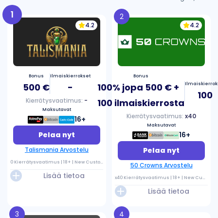
Suomessa
4.2
4.2
Talletuksen tekeminen Skrillillä
nettikasinolla
KYC Skrill-kasinoilla
Bonus
Ilmaiskierrokset
Bonus
Ilmaiskierrok
500 €
-
100% jopa 500 € +
100
Skrill-bonukset nettikasinoilla
Kierrätysvaatimus:
-
100 ilmaiskierrosta
Maksutavat
Kierrätysvaatimus:
x40
16+
Maksutavat
Skrill-kasinon kotiutukset
Pelaa nyt
16+
Talismania Arvostelu
Pelaa nyt
Muut maksutavat
0 Kierrätysvaatimus | 18+ | New Customers Only |
Ehdot ovat voimassa
50 Crowns Arvostelu
Lisää tietoa
x40 Kierrätysvaatimus | 18+ | New Customers Only |
Vinkkejä Skrillin käyttöön nettikasinolla
Lisää tietoa
Tietoa
Talismania Casino
Tietoa
erottuu edukseen
UKK
50 Crowns Casino on