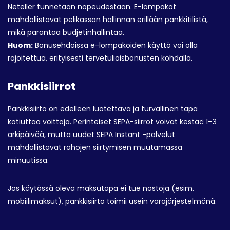
Neteller tunnetaan nopeudestaan. E-lompakot
mahdollistavat pelikassan hallinnan erillään pankkitilistä,
mikä parantaa budjetinhallintaa.
Huom:
Bonusehdoissa e-lompakoiden käyttö voi olla
rajoitettua, erityisesti tervetuliaisbonusten kohdalla.
Pankkisiirrot
Pankkisiirto on edelleen luotettava ja turvallinen tapa
kotiuttaa voittoja. Perinteiset SEPA-siirrot voivat kestää 1–3
arkipäivää, mutta uudet SEPA Instant -palvelut
mahdollistavat rahojen siirtymisen muutamassa
minuutissa.
Jos käytössä oleva maksutapa ei tue nostoja (esim.
mobiilimaksut), pankkisiirto toimii usein varajärjestelmänä.