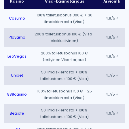
Plussat
luotettavia Visa-
Välittömät nostot
Kasino
Visa-kasinotarjous
0-5 days
Arviointi
kasinona Cosmobet
Turvalliset talletukset
maksuvaihtoehtoja. Visa-
Omistaja
korostaa
Kotiutusaika
Nopeat talletukset
Bonus
Käyttäjäystävällinen
kasinona Lunubet
Hollycorn N.V. Casinos
100% talletusbonus 300 € + 30
helppokäyttöisyyttä ja
Turvalliset
0-24 hours
450 € + 250
käyttöliittymä
Casumo
4.9/5 ⭐️
varmistaa, että pelaajat
maksutapahtumat
turvallisuutta jokaisessa
ilmaiskierrosta (Visa)
ilmaiskierrosta
Bonus
voivat tallettaa ja nostaa
Alhaiset maksut
maksutapahtumassa.
Miinukset
100% JOPA 6000EUR +
varoja välittömästi Visan
Minimimäärä
Alusta tarjoaa valikoiman
200% talletusbonus 100 € (Visa-
100IK
maailmanlaajuisesti
Playamo
4.8/5 ⭐️
Miinukset
kotiutukseen
pelejä ja eksklusiivisia
Rajoitetut e-
eksklusiivinen)
luotetun
lompakkovaihtoehdot
€15
kampanjoita, jotka on
Minimimäärä
maksujärjestelmän
Ei prepaid-kortteja
Vain Visa-tarjouksia
suunniteltu palvelemaan
kotiutukseen
200% talletusbonus 100 €
Muutamia
ansiosta. Kasino on
Ei
LeoVegas
4.8/5 ⭐️
Minimitalletus
€15
sekä satunnaisia että
€20
vaihtoehtoja
(erityinen Visa-tarjous)
mobiilipankkitoimintaa
täynnä jännittäviä pelejä
vakavia pelaajia. Löydä
Rajoitetut VIP-
ja säännöllisiä bonuksia,
Maksimikotiutus
Minimitalletus
€20
uusi pelimukavuuden
tarjoukset
50 ilmaiskierrosta + 100%
mikä tekee siitä loistavan
€15000
Unibet
4.7/5 ⭐️
taso Cosmobetissä jo
Yleistiedot
talletusbonus 100 € (Visa)
kohteen viihteelle ja
Maksimikotiutus
tänään ja nauti
Maksimikotiutus
sujuville Visa-
Yleistiedot
€30000
Perustamisvuosi
2023
saumattomista Visa-
€15000
maksutapahtumille.
100% talletusbonus 150 € + 25
maksutapahtumista.
888casino
4.7/5 ⭐️
Perustamisvuosi
2021
Aloita matkasi
Maksimikotiutus
ilmaiskierrosta (Visa)
Lisenssit
Curacao
Maksutavat
14
Lunubetissä ja koe
€30000
Plussat
Lisenssit
Curacao
huippuluokan
Omistaja
Rabidi N.V.
50 ilmaiskierrosta + 100%
Valuutat
10
Betsafe
4.6/5 ⭐️
Maksutavat
24
pelaaminen jo tänään.
talletusbonus 100 € (Visa)
Nopeat
Omistaja
Bonus
maksutapahtumat
Kotiutusaika
DAMA N.V. Casinos
Valuutat
18
50% jopa 1000 € asti
Luotettu