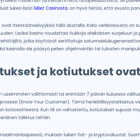
 yhdeksi maailman tunnetuimmista rahapelialustoista. Se palvele
luat lukea lisää
1xBet Casinosta
, on hyvä tietää, että sivusto pa
ovat itsestäänselvyyksiä tällä alustalla. Koko verkkosivusto on su
suuden. Lisäksi kasino noudattaa tiukkoja alaikäisten suojeluun ja 
tokehittäjiltä, jotka käyttävät sertifioituja satunnaislukugeneraa
ikä kasinolla ole pääsyä pelien ohjelmointiin tai tulosten manipulo
tukset ja kotiutukset ovat
llään useimmiten välittömästi tai enintään 7 päivän kuluessa val
prosessi (Know Your Customer). Tämä henkilöllisyystarkastus vaat
uksen kotiosoitteesta. Kun tili on vahvistettu, kotiutukset sujuva
äinen talletus tehtiin.
ailmanlaajuisesti, mukaan lukien fiat- ja kryptovaluutat. Suomalai