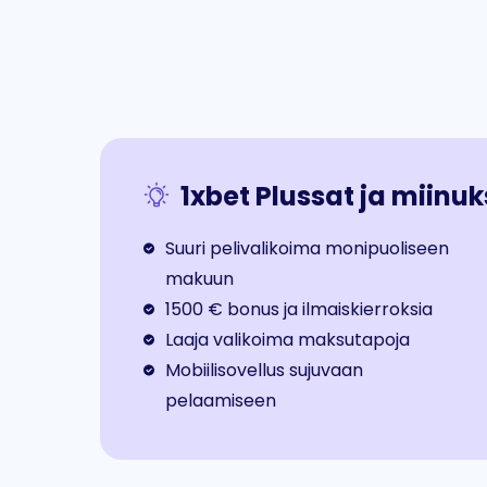
1xbet Plussat ja miinuk
Suuri pelivalikoima monipuoliseen
makuun
1500 € bonus ja ilmaiskierroksia
Laaja valikoima maksutapoja
Mobiilisovellus sujuvaan
pelaamiseen