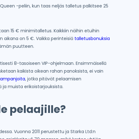
ueen -peliin, kun taas neljäs talletus palkitsee 25
n 15 € minimitalletus. Kaikkiin näihin etuihin
n aikana on 5 €. Vaikka perinteisiä
talletusbonuksia
 tämän puutteen.
ttisesti 8-tasoiseen VIP-ohjelmaan. Ensimmäisellä
asketaan kaikista oikean rahan panoksista, ei vain
kampanjoita
, jotka pitävät pelaamisen
a muista erikoistarjouksista.
e pelaajille?
uudessa. Vuonna 2011 perustettu ja Starka Ltd:n