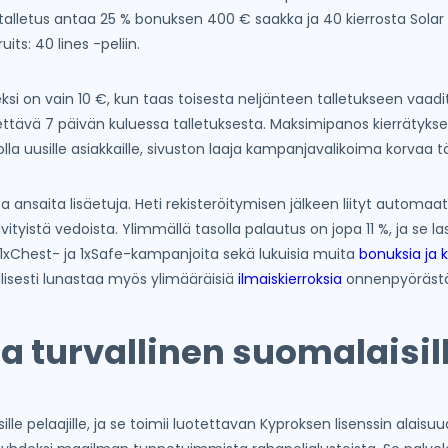
 talletus antaa 25 % bonuksen 400 € saakka ja 40 kierrosta Solar Q
its: 40 lines -peliin.
 on vain 10 €, kun taas toisesta neljänteen talletukseen vaaditaa
tettävä 7 päivän kuluessa talletuksesta. Maksimipanos kierrätykse
olla uusille asiakkaille, sivuston laaja kampanjavalikoima korvaa
nsaita lisäetuja. Heti rekisteröitymisen jälkeen liityt automaa
ityistä vedoista. Ylimmällä tasolla palautus on jopa 11 %, ja se l
ia, 1xChest- ja 1xSafe-kampanjoita sekä lukuisia muita
bonuksia ja 
llisesti lunastaa myös ylimääräisiä
ilmaiskierroksia
onnenpyörästä j
ja turvallinen suomalaisill
sille pelaajille, ja se toimii luotettavan Kyproksen lisenssin alais