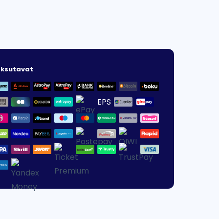
t
r
Roulette
Scratch
tchcards
Shooting
Sic Bo
Sports Betting
Table Games
o Poker
Video Slots
Wheel Game
ksutavat
EPS