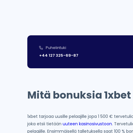
Puhelintuki
+44 127 325-69-87
Mitä bonuksia 1xbet
1xbet tarjoaa uusille pelaajille jopa 1 500 € tervet
joka etsii tietään
uuteen kasinosivustoon
. Tervetul
pelaajille. Ensimmäisellä talletuksella saat 100 % b