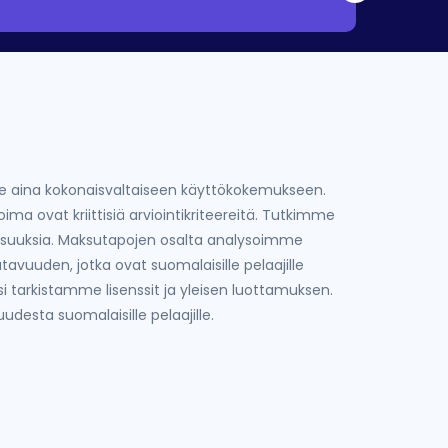
e aina kokonaisvaltaiseen käyttökokemukseen.
oima ovat kriittisiä arviointikriteereitä. Tutkimme
inaisuuksia. Maksutapojen osalta analysoimme
avuuden, jotka ovat suomalaisille pelaajille
iksi tarkistamme lisenssit ja yleisen luottamuksen.
esta suomalaisille pelaajille.