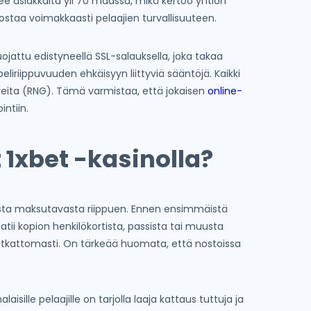
e asiakkaita yli 70 maassa, mikä kertoo yhtiön
nostaa voimakkaasti pelaajien turvallisuuteen.
ojattu edistyneellä SSL-salauksella, joka takaa
peliriippuvuuden ehkäisyyn liittyviä sääntöjä. Kaikki
ttoreita (RNG). Tämä varmistaa, että jokaisen
online-
intiin.
 1xbet -kasinolla?
itusta maksutavasta riippuen. Ennen ensimmäistä
ii kopion henkilökortista, passista tai muusta
t mutkattomasti. On tärkeää huomata, että nostoissa
sille pelaajille on tarjolla laaja kattaus tuttuja ja