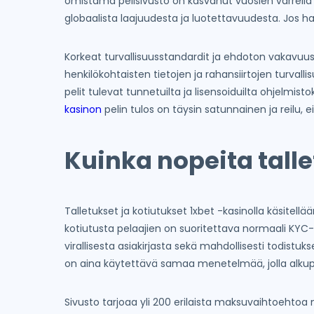
omistama pelisivusto on kasvanut vuosien varrella
globaalista laajuudesta ja luotettavuudesta. Jos ha
Korkeat turvallisuusstandardit ja ehdoton vakavuus 
henkilökohtaisten tietojen ja rahansiirtojen turvalli
pelit tulevat tunnetuilta ja lisensoiduilta ohjelmis
kasinon
pelin tulos on täysin satunnainen ja reilu, e
Kuinka nopeita talle
Talletukset ja kotiutukset 1xbet -kasinolla käsite
kotiutusta pelaajien on suoritettava normaali KYC-
virallisesta asiakirjasta sekä mahdollisesti todist
on aina käytettävä samaa menetelmää, jolla alkuper
Sivusto tarjoaa yli 200 erilaista maksuvaihtoehtoa ma