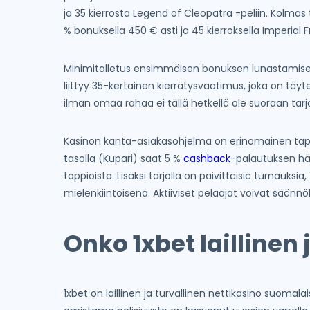
ja 35 kierrosta Legend of Cleopatra -peliin. Kolmas
% bonuksella 450 € asti ja 45 kierroksella Imperial Fru
Minimitalletus ensimmäisen bonuksen lunastamiseksi
liittyy 35-kertainen kierrätysvaatimus, joka on täy
ilman omaa rahaa ei tällä hetkellä ole suoraan tarj
Kasinon kanta-asiakasohjelma on erinomainen tapa a
tasolla (Kupari) saat 5 %
cashback
-palautuksen häv
tappioista. Lisäksi tarjolla on päivittäisiä turnauks
mielenkiintoisena. Aktiiviset pelaajat voivat säännö
Onko 1xbet laillinen 
1xbet on laillinen ja turvallinen nettikasino suomalai