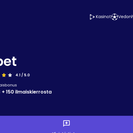
Kasinot
Vedonl
 of Duty
Evästekäytäntö
The Club House
Live Funky Time
Klarna
Norppa
TonyBet
Vastuullinen Pelaaminen
Jackpot City Casino
Pine of Plinko
bet
GO
Vastuuvapauslauseke
Wildz
Live Crazy Time
Zimpler Kasinot
Lataamo
BetOnRed
Vulkan Vegas
Cash Pong
d
a 2
Tietosuojakäytäntö
SpinAway
Live Monopoly
Brite
Posido
ZotaBet
GG.bet
Cash Squares Instant Tap
4.1 / 5.0
la
gue of Legends
Käyttöehdot
NY Spins
Lucky Ball Roulette
Mobile Pay
Flaksi
Betsson
Crack the Code
Kasinot
rwatch
21.com
Fishin' Frenzy Full House
Trustly Kasinot
Kanuuna
PowBet
Diamond Deal
iaisbonus
craft 2
Captain Spins
Sugar Rush
Siru Mobile Kasinot
Buusti
Sportaza
Plinko Go
 + 150 ilmaiskierrosta
Cookie Casino
Starburst
Pay N Play Kasinot
Buumi
20Bet
Spin a Win
LunuBet