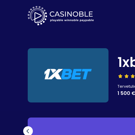
Sweet Bonanza
Uudet Kasinot 2026
Käteispalautusbonus
Tietoa meistä
Koripallo
Mastercard
Call
1x
Gates of Olympus
Parhaat Nettikasinot
Talletukseton bonus
Ota yhteyttä
Nyrkkeily
VISA
CS 
Big Bass Splash
Mobiilikasinot
Ilmaisvedot
Kumppanuudet
Jalkapallo
Paysafecar
Dot
Gates of Olympus 1000
Kasinoa Nopeilla Kotiutuksil
Ilmaiskierrokset
Uutiset
Formula 1
Lea
Madame Destiny
Matalan Minimitalletuksen 
Golf
Ove
Tervetul
Buffalo King Megaways
Kolikkopelisivustot
Jääkiekko
Star
1 500 €
The Dog House Megaways
Tennis
Sugar Rush 1000
UFC