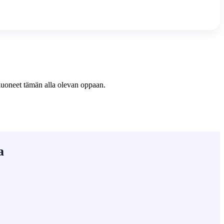
uoneet tämän alla olevan oppaan.
a