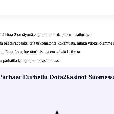
 että Dota 2 on täynnä etuja online-uhkapelien maailmassa.
 pääsevät osaksi tätä uskomatonta kokemusta, minkä vuoksi olemme l
oja Dota 2:ssa, lue tämä sivu ja ota selvää kaikesta.
ta parhailla kampanjoilla Casinoblessa.
Parhaat Eurheilu Dota2kasinot Suomess