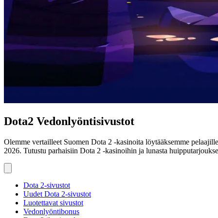
Dota2 Vedonlyöntisivustot
Olemme vertailleet Suomen Dota 2 -kasinoita löytääksemme pelaajille p
2026. Tutustu parhaisiin Dota 2 -kasinoihin ja lunasta huipputarjoukset
Dota 2-sivustot
Uudet Dota 2-sivustot
Luotettavat sivustot
Vedonlyöntibonus