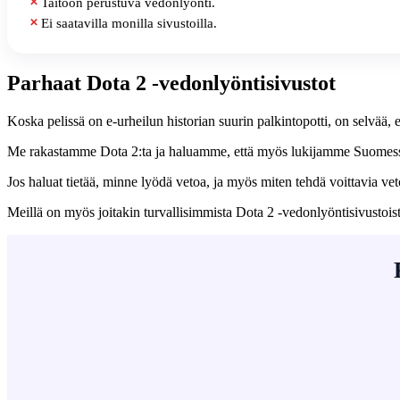
Taitoon perustuva vedonlyönti.
Ei saatavilla monilla sivustoilla.
Parhaat Dota 2 -vedonlyöntisivustot
Koska pelissä on e-urheilun historian suurin palkintopotti, on selvää,
Me rakastamme Dota 2:ta ja haluamme, että myös lukijamme Suomessa
Jos haluat tietää, minne lyödä vetoa, ja myös miten tehdä voittavia vet
Meillä on myös joitakin turvallisimmista Dota 2 -vedonlyöntisivustois