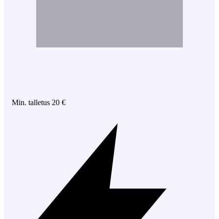
Min. talletus 20 €