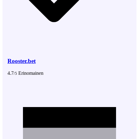
Rooster.bet
4.7
Erinomainen
/5