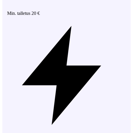
Min. talletus 20 €