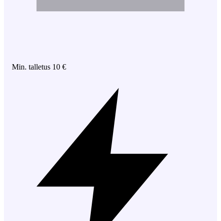
Min. talletus 10 €