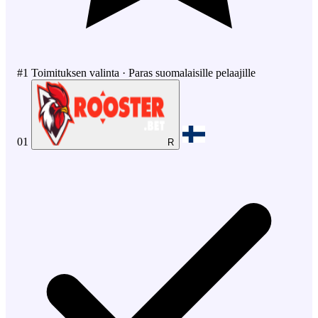
#1 Toimituksen valinta · Paras suomalaisille pelaajille
01
R