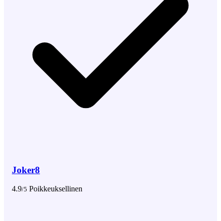
Joker8
4.9
Poikkeuksellinen
/5