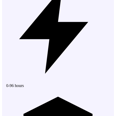
0-96 hours