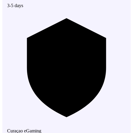
3-5 days
Curaçao eGaming