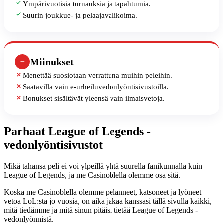
Ympärivuotisia turnauksia ja tapahtumia.
Suurin joukkue- ja pelaajavalikoima.
Miinukset
－
Menettää suosiotaan verrattuna muihin peleihin.
Saatavilla vain e-urheiluvedonlyöntisivustoilla.
Bonukset sisältävät yleensä vain ilmaisvetoja.
Parhaat League of Legends -
vedonlyöntisivustot
Mikä tahansa peli ei voi ylpeillä yhtä suurella fanikunnalla kuin
League of Legends, ja me Casinoblella olemme osa sitä.
Koska me Casinoblella olemme pelanneet, katsoneet ja lyöneet
vetoa LoL:sta jo vuosia, on aika jakaa kanssasi tällä sivulla kaikki,
mitä tiedämme ja mitä sinun pitäisi tietää League of Legends -
vedonlyönnistä.