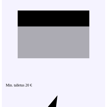
Min. talletus 20 €