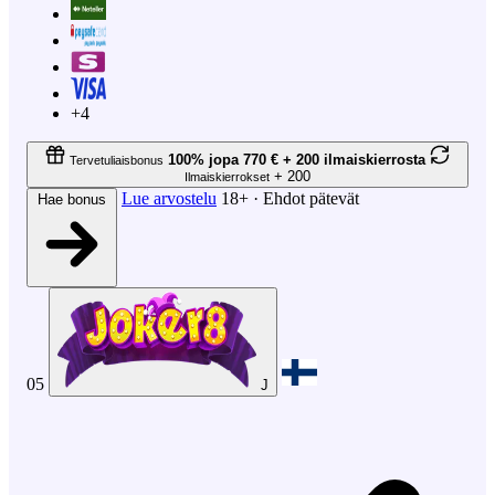
+4
100% jopa 770 € + 200 ilmaiskierrosta
Tervetuliaisbonus
+ 200
Ilmaiskierrokset
Lue arvostelu
18+ · Ehdot pätevät
Hae bonus
05
J