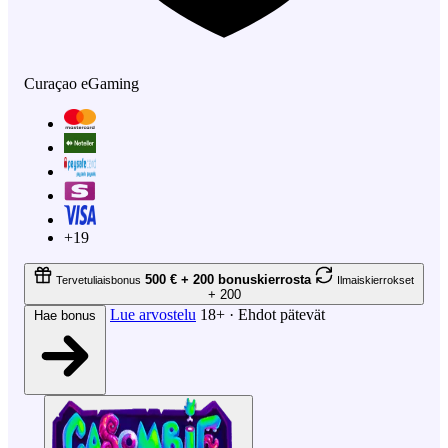
Curaçao eGaming
+19
500 € + 200 bonuskierrosta
Tervetuliaisbonus
Ilmaiskierrokset
+ 200
Lue arvostelu
18+ · Ehdot pätevät
Hae bonus