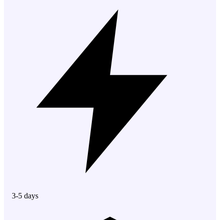
3-5 days