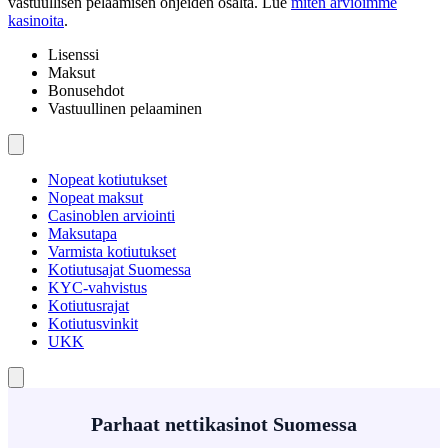
vastuullisen pelaamisen ohjeiden osalta. Lue
miten arvioimme
kasinoita
.
Lisenssi
Maksut
Bonusehdot
Vastuullinen pelaaminen
Nopeat kotiutukset
Nopeat maksut
Casinoblen arviointi
Maksutapa
Varmista kotiutukset
Kotiutusajat Suomessa
KYC-vahvistus
Kotiutusrajat
Kotiutusvinkit
UKK
Parhaat nettikasinot Suomessa