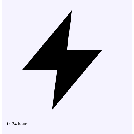
0–24 hours