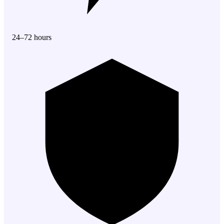
24–72 hours