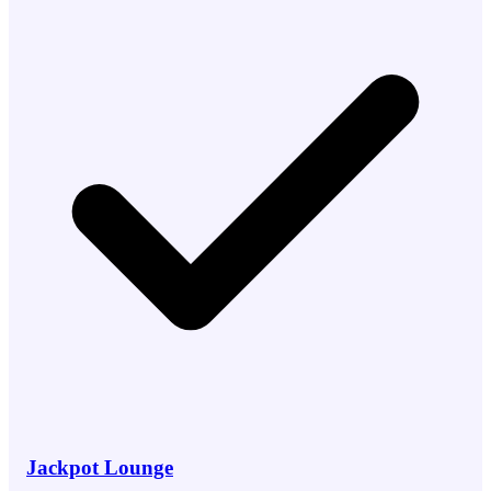
Jackpot Lounge