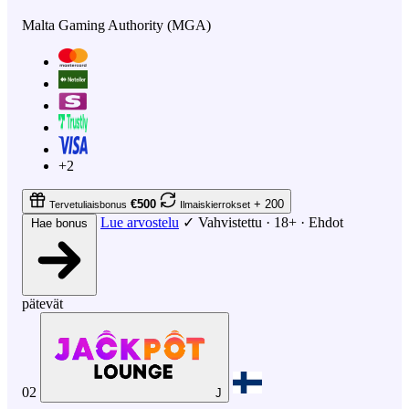
Malta Gaming Authority (MGA)
+2
€500
+ 200
Tervetuliaisbonus
Ilmaiskierrokset
Lue arvostelu
✓ Vahvistettu
· 18+ · Ehdot
Hae bonus
pätevät
02
J