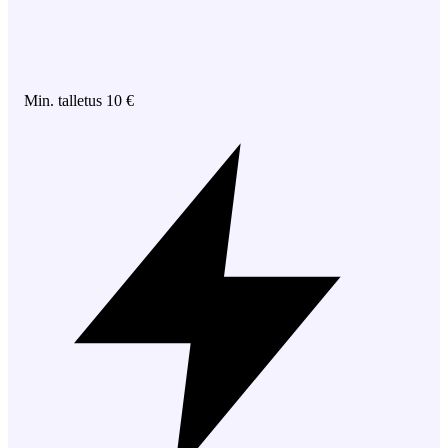
Min. talletus 10 €