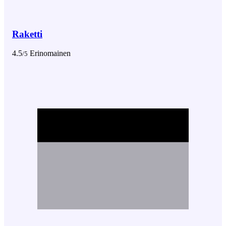
Raketti
4.5
Erinomainen
/5