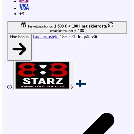
+9
1 500 € + 100 ilmaiskierrosta
Tervetuliaisbonus
+ 100
Ilmaiskierrokset
Lue arvostelu
18+ · Ehdot pätevät
Hae bonus
03
8