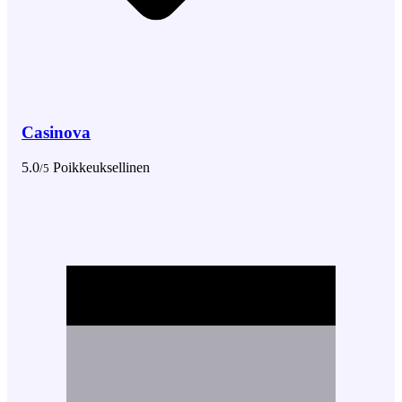
Casinova
5.0
Poikkeuksellinen
/5