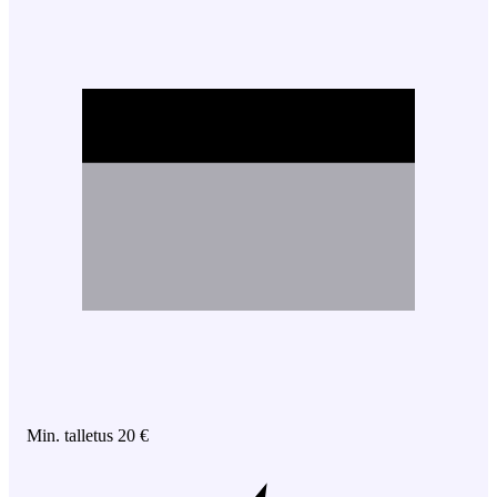
Min. talletus 20 €