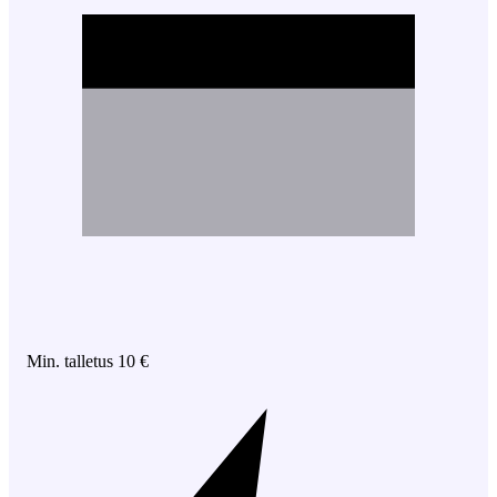
Min. talletus 10 €