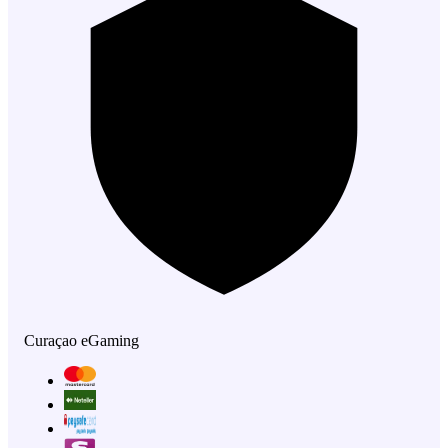
Curaçao eGaming