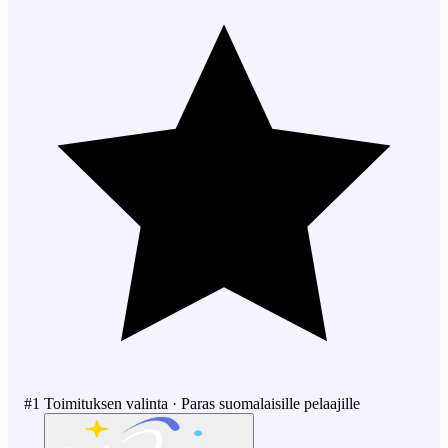
#1 Toimituksen valinta · Paras suomalaisille pelaajille