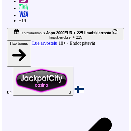
+19
Jopa 2000EUR + 225 ilmaiskierrosta
Tervetuliaisbonus
+ 225
Ilmaiskierrokset
Lue arvostelu
18+ · Ehdot pätevät
Hae bonus
04
J