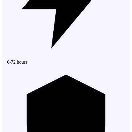
0-72 hours