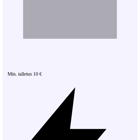
Min. talletus 10 €