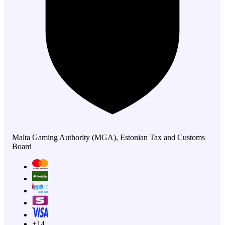
Malta Gaming Authority (MGA), Estonian Tax and Customs
Board
+14