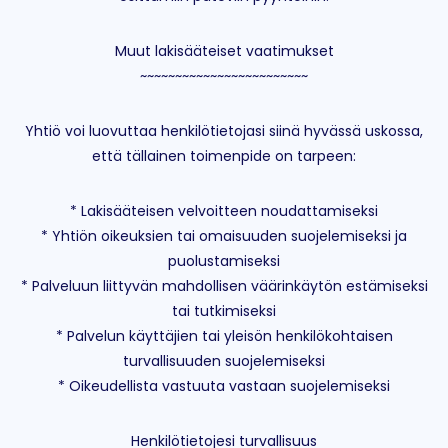
Muut lakisääteiset vaatimukset
~~~~~~~~~~~~~~~~~~~~~~~~
Yhtiö voi luovuttaa henkilötietojasi siinä hyvässä uskossa,
että tällainen toimenpide on tarpeen:
* Lakisääteisen velvoitteen noudattamiseksi
* Yhtiön oikeuksien tai omaisuuden suojelemiseksi ja
puolustamiseksi
* Palveluun liittyvän mahdollisen väärinkäytön estämiseksi
tai tutkimiseksi
* Palvelun käyttäjien tai yleisön henkilökohtaisen
turvallisuuden suojelemiseksi
* Oikeudellista vastuuta vastaan suojelemiseksi
Henkilötietojesi turvallisuus