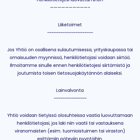
——————————–
Liiketoimet
~~~~~~~~~~~~~~~~~~~~~
Jos Yhtiö on osallisena sulautumisessa, yrityskaupassa tai
omaisuuden myynnissä, henkilötietojasi voidaan siirtää.
Ilmoitamme sinulle ennen henkilötietojesi siirtämistä ja
joutumista toisen tietosuojakäytännön alaiseksi.
Lainvalvonta
~~~~~~~~~~~~~~~
Yhtiö voidaan tietyissä olosuhteissa vaatia luovuttamaan
henkilötietojasi, jos laki niin vaatii tai vastauksena
viranomaisten (esim. tuomioistuimen tai viraston)
esittämiin päteviin pyyntöihin.