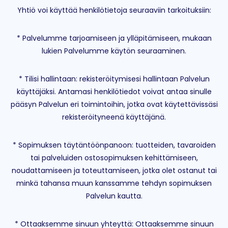
Yhtiö voi käyttää henkilötietoja seuraaviin tarkoituksiin:
* Palvelumme tarjoamiseen ja ylläpitämiseen, mukaan
lukien Palvelumme käytön seuraaminen.
* Tilisi hallintaan: rekisteröitymisesi hallintaan Palvelun
käyttäjäksi. Antamasi henkilötiedot voivat antaa sinulle
pääsyn Palvelun eri toimintoihin, jotka ovat käytettävissäsi
rekisteröityneenä käyttäjänä.
* Sopimuksen täytäntöönpanoon: tuotteiden, tavaroiden
tai palveluiden ostosopimuksen kehittämiseen,
noudattamiseen ja toteuttamiseen, jotka olet ostanut tai
minkä tahansa muun kanssamme tehdyn sopimuksen
Palvelun kautta.
* Ottaaksemme sinuun yhteyttä: Ottaaksemme sinuun