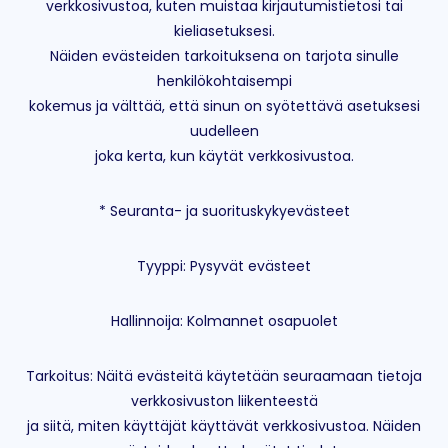
verkkosivustoa, kuten muistaa kirjautumistietosi tai
kieliasetuksesi.
Näiden evästeiden tarkoituksena on tarjota sinulle
henkilökohtaisempi
kokemus ja välttää, että sinun on syötettävä asetuksesi
uudelleen
joka kerta, kun käytät verkkosivustoa.
* Seuranta- ja suorituskykyevästeet
Tyyppi: Pysyvät evästeet
Hallinnoija: Kolmannet osapuolet
Tarkoitus: Näitä evästeitä käytetään seuraamaan tietoja
verkkosivuston liikenteestä
ja siitä, miten käyttäjät käyttävät verkkosivustoa. Näiden