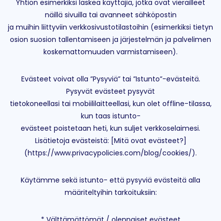
Yhtiön esimerkiksi laskea käyttäjiä, jotka ovat vierailleet
näillä sivuilla tai avanneet sähköpostin
ja muihin liittyviin verkkosivustotilastoihin (esimerkiksi tietyn
osion suosion tallentamiseen ja järjestelmän ja palvelimen
koskemattomuuden varmistamiseen).
Evästeet voivat olla ”Pysyviä” tai ”Istunto”-evästeitä.
Pysyvät evästeet pysyvät
tietokoneellasi tai mobiililaitteellasi, kun olet offline-tilassa,
kun taas istunto-
evästeet poistetaan heti, kun suljet verkkoselaimesi.
Lisätietoja evästeistä: [Mitä ovat evästeet?]
(https://www.privacypolicies.com/blog/cookies/).
Käytämme sekä istunto- että pysyviä evästeitä alla
määriteltyihin tarkoituksiin:
* Välttämättömät / olennaiset evästeet