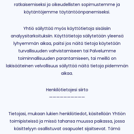
ratkaisemiseksi ja oikeudellisten sopimustemme ja
käytäntöjemme täytäntöönpanemiseksi.
Yhtiö säilyttää myös käyttötietoja sisäisiin
analyysitarkoituksiin. Käyttötietoja säilytetään yleensä
lyhyemmän aikaa, paitsi jos näitä tietoja käytetään
turvallisuuden vahvistamiseen tai Palvelumme
toiminnallisuuden parantamiseen, tai meillä on
lakisääteinen velvollisuus säilyttää näitä tietoja pidemmän
aikaa.
Henkilötietojesi siirto
——————————
Tietojasi, mukaan lukien henkilötiedot, käsitellään Yhtiön
toimipisteissä ja missä tahansa muussa paikassa, jossa
käsittelyyn osallistuvat osapuolet sijaitsevat. Tämä