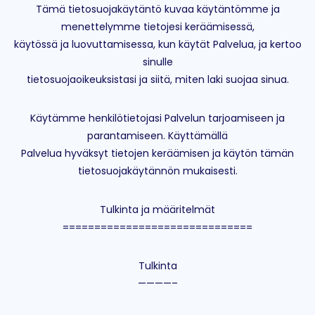
ino
Vegas
Tämä tietosuojakäytäntö kuvaa käytäntömme ja
GG.bet
menettelymme tietojesi keräämisessä,
käytössä ja luovuttamisessa, kun käytät Palvelua, ja kertoo
d
sinulle
tietosuojaoikeuksistasi ja siitä, miten laki suojaa sinua.
o
Käytämme henkilötietojasi Palvelun tarjoamiseen ja
parantamiseen. Käyttämällä
Palvelua hyväksyt tietojen keräämisen ja käytön tämän
tietosuojakäytännön mukaisesti.
Tulkinta ja määritelmät
==============================
Tulkinta
————–