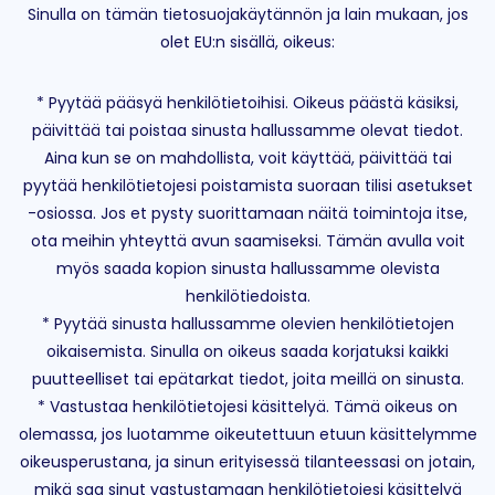
Sinulla on tämän tietosuojakäytännön ja lain mukaan, jos
olet EU:n sisällä, oikeus:
* Pyytää pääsyä henkilötietoihisi. Oikeus päästä käsiksi,
päivittää tai poistaa sinusta hallussamme olevat tiedot.
Aina kun se on mahdollista, voit käyttää, päivittää tai
pyytää henkilötietojesi poistamista suoraan tilisi asetukset
-osiossa. Jos et pysty suorittamaan näitä toimintoja itse,
ota meihin yhteyttä avun saamiseksi. Tämän avulla voit
myös saada kopion sinusta hallussamme olevista
henkilötiedoista.
* Pyytää sinusta hallussamme olevien henkilötietojen
oikaisemista. Sinulla on oikeus saada korjatuksi kaikki
puutteelliset tai epätarkat tiedot, joita meillä on sinusta.
* Vastustaa henkilötietojesi käsittelyä. Tämä oikeus on
olemassa, jos luotamme oikeutettuun etuun käsittelymme
oikeusperustana, ja sinun erityisessä tilanteessasi on jotain,
mikä saa sinut vastustamaan henkilötietojesi käsittelyä