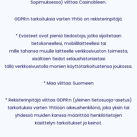
Sopimuksessa) viittaa Casinobleen.
GDPR:n tarkoituksia varten Yhtiö on rekisterinpitäjä.
* Evästeet ovat pieniä tiedostoja, jotka sijoitetaan
tietokoneellesi, mobiililaitteellesi tai
mille tahansa muulle laitteelle verkkosivuston toimesta,
sisältäen tiedot selaushistoriastasi
tällä verkkosivustolla monien käyttötarkoitustensa joukossa.
* Maa viittaa: Suomeen
* Rekisterinpitäjä viittaa GDPR:n (yleinen tietosuoja-asetus)
tarkoituksia varten Yhtiöön oikeushenkilönä, joka yksin tai
yhdessä muiden kanssa määrittää henkilötietojen
käsittelyn tarkoitukset ja keinot.