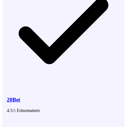
20Bet
4.5
Erinomainen
/5