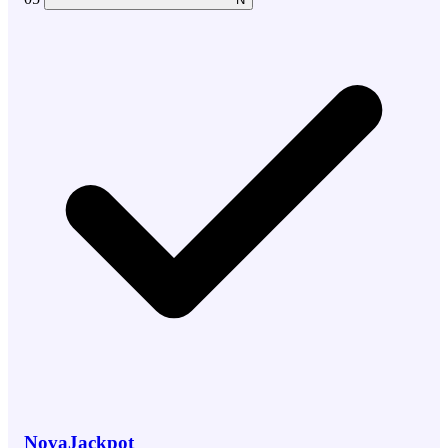
NovaJackpot