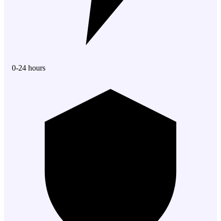
0-24 hours