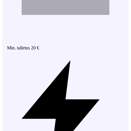
Min. talletus 20 €