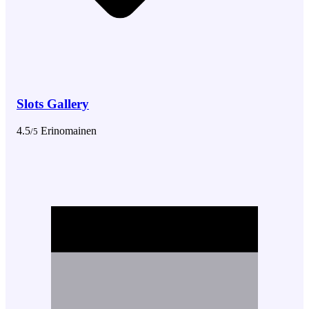
Slots Gallery
4.5
Erinomainen
/5