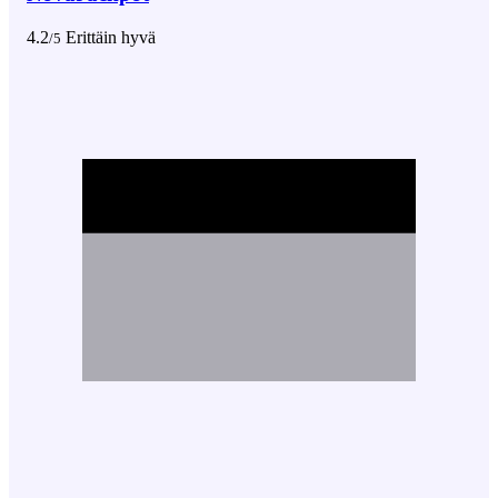
4.2
Erittäin hyvä
/5