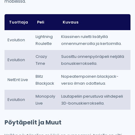
mobiilissa.
Tuottaja
Peli
Kuvaus
Lightning
Klassinen ruletti lisätyillä
Evolution
Roulette
onnennumeroilla ja kertoimilla.
Crazy
Suosittu onnenpyöräpeli neljällä
Evolution
Time
bonuskierroksella.
Blitz
Nopeatempoinen blackjack-
NetEnt Live
Blackjack
versio ilman odottelua.
Monopoly
Lautapeliin perustuva viihdepeli
Evolution
Live
3D-bonuskierroksella.
Pöytäpelit ja Muut