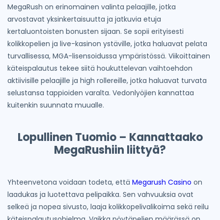
MegaRush on erinomainen valinta pelaajille, jotka
arvostavat yksinkertaisuutta ja jatkuvia etuja
kertaluontoisten bonusten sijaan. Se sopii erityisesti
kolikkopelien ja live-kasinon ystäville, jotka haluavat pelata
turvallisessa, MGA-lisensoidussa ympäristössä. Viikoittainen
käteispalautus tekee siitä houkuttelevan vaihtoehdon
aktiivisille pelaajille ja high rollereille, jotka haluavat turvata
selustansa tappioiden varalta. Vedonlyöjien kannattaa
kuitenkin suunnata muualle.
Lopullinen Tuomio – Kannattaako
MegaRushiin liittyä?
Yhteenvetona voidaan todeta, että
Megarush Casino
on
laadukas ja luotettava pelipaikka. Sen vahvuuksia ovat
selkeä ja nopea sivusto, laaja kolikkopelivalikoima sekä reilu
käteispalautusohjelma. Vaikka pöytäpelien määrässä on