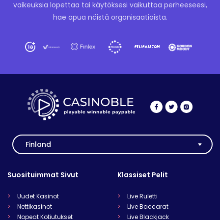
vaikeuksia lopettaa tai käytöksesi vaikuttaa perheeseesi,
hae apua näistä organisaatioista.
Finland
Suosituimmat Sivut
Klassiset Pelit
Uudet Kasinot
Live Ruletti
Nettikasinot
Live Baccarat
Nopeat Kotiutukset
Live Blackjack