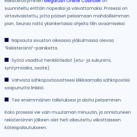
Rekisteröityminen
Megarush Online Casinolle
on
suunniteltu erittäin nopeaksi ja vaivattomaksi. Prosessi on
virtaviivaistettu, jotta pääset pelaamaan mahdollisimman
pian. Seuraa näitä yksinkertaisia ohjeita tilin avaamiseksi:
Napsauta sivuston oikeassa yläkulmassa olevaa
”Rekisteröinti”-painiketta.
Syötä vaaditut henkilötiedot (etu- ja sukunimi,
syntymäaika, osoite).
Vahvista sähköpostiosoitteesi klikkaamalla sähköpostiisi
saapunutta linkkiä.
Tee ensimmäinen talletuksesi ja aloita pelaaminen.
Koko prosessi vie vain muutaman minuutin, ja onnistuneen
rekisteröinnin jälkeen olet heti oikeutettu viikoittaiseen
käteispalautukseen.