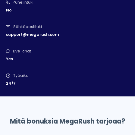
Puhelintuki
No
Sähköpostituki
support@megarush.com
Live-chat
Yes
Työaika
24/7
Mitä bonuksia MegaRush tarjoaa?