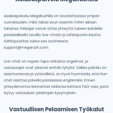
Asiakaspalvelu MegaRushilla on tavoitettavissa ympäri
vuorokauden, mikä takaa avun saannin mihin aikaan
tahansa. Pelaajat voivat ottaa yhteyttä tukeen kahdella
pääasiallisella tavalla: live-chatin ja sähköpostin kautta.
Sähköpostitse tukea saa osoitteesta
support@megarush.com.
Live-chat on nopein tapa ratkaista ongelmat, ja
vastausajat ovat yleensä erittäin lyhyitä. Vaikka palvelu on
asiantuntevaa ja ystävällistä, on hyvä huomioida, että live-
chat saattaa palvella pääasiassa englanniksi. Ennen
yhteydenottoa kannattaa tarkistaa kattava FAQ-osio, josta
löytyy vastaukset yleisimpiin kysymyksiin.
Vastuullisen Pelaamisen Työkalut