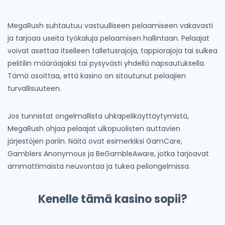
MegaRush suhtautuu vastuulliseen pelaamiseen vakavasti
ja tarjoaa useita työkaluja pelaamisen hallintaan. Pelaajat
voivat asettaa itselleen talletusrajoja, tappiorajoja tai sulkea
pelitilin määräajaksi tai pysyvästi yhdellä napsautuksella.
Tämä osoittaa, että kasino on sitoutunut pelaajien
turvallisuuteen.
Jos tunnistat ongelmallista uhkapelikäyttäytymistä,
MegaRush ohjaa pelaajat ulkopuolisten auttavien
järjestöjen pariin. Näitä ovat esimerkiksi GamCare,
Gamblers Anonymous ja BeGambleAware, jotka tarjoavat
ammattimaista neuvontaa ja tukea peliongelmissa.
Kenelle tämä kasino sopii?