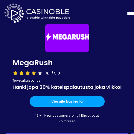
tiarvostelut
MegaRush
d
4.1 / 5.0
skasinot
Kasinot
Tervetuliaisbonus
Ole tietoinen
ilman
Hanki jopa 20% käteispalautusta joka viikko!
ouse
talletusta
Vastuullinen
Vieraile kasinolla
useke
Pelaaminen
Jackpot
ntö
City
18 + | New customers only |
Ehdot ovat
Casino
voimassa
ns
Vulkan