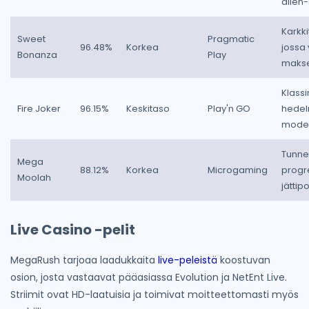
alien
Karkk
Sweet
Pragmatic
96.48%
Korkea
jossa 
Bonanza
Play
makse
Klassi
Fire Joker
96.15%
Keskitaso
Play'n GO
hedel
modern
Tunnet
Mega
88.12%
Korkea
Microgaming
progre
Moolah
jättip
Live Casino -pelit
MegaRush tarjoaa laadukkaita
live-peleistä
koostuvan
osion, josta vastaavat pääasiassa Evolution ja NetEnt Live.
Striimit ovat HD-laatuisia ja toimivat moitteettomasti myös