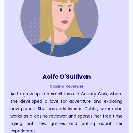
Aoife O'Sullivan
Casino Reviewer
Aoife grew up in a small town in County Cork, where
she developed a love for adventure and exploring
new places. She currently lives in Dublin, where she
works as a casino reviewer and spends her free time
trying out new games and writing about her
experiences.