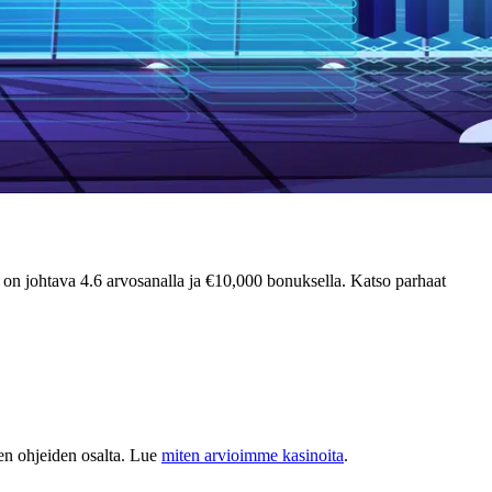
on johtava 4.6 arvosanalla ja €10,000 bonuksella. Katso parhaat
sen ohjeiden osalta. Lue
miten arvioimme kasinoita
.