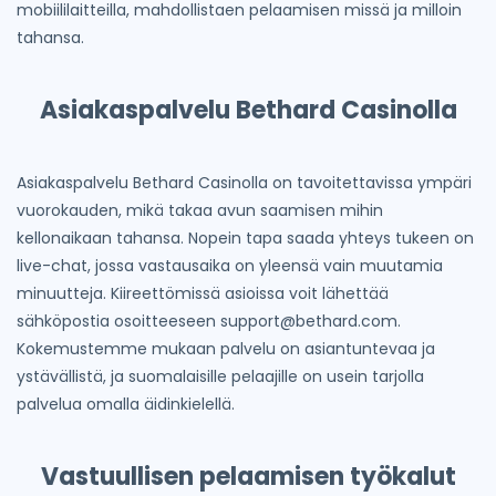
mobiililaitteilla, mahdollistaen pelaamisen missä ja milloin
tahansa.
Asiakaspalvelu Bethard Casinolla
Asiakaspalvelu Bethard Casinolla on tavoitettavissa ympäri
vuorokauden, mikä takaa avun saamisen mihin
kellonaikaan tahansa. Nopein tapa saada yhteys tukeen on
live-chat, jossa vastausaika on yleensä vain muutamia
minuutteja. Kiireettömissä asioissa voit lähettää
sähköpostia osoitteeseen support@bethard.com.
Kokemustemme mukaan palvelu on asiantuntevaa ja
ystävällistä, ja suomalaisille pelaajille on usein tarjolla
palvelua omalla äidinkielellä.
Vastuullisen pelaamisen työkalut