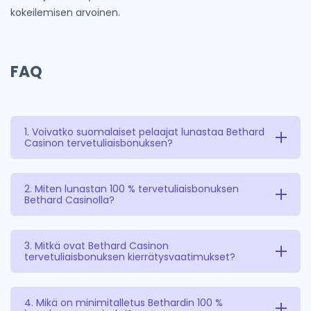
kokeilemisen arvoinen.
FAQ
1. Voivatko suomalaiset pelaajat lunastaa Bethard
Casinon tervetuliaisbonuksen?
Kyllä, suomalaiset pelaajat voivat lunastaa Bethard
2. Miten lunastan 100 % tervetuliaisbonuksen
Bethard Casinolla?
Casinon 100 % tervetuliaisbonuksen aina 100 € asti.
Tämä bonus on saatavilla ensimmäisen talletuksen
Lunasta bonus rekisteröitymällä ja tekemällä
3. Mitkä ovat Bethard Casinon
yhteydessä.
tervetuliaisbonuksen kierrätysvaatimukset?
ensimmäinen talletuksesi. Varmista, että valitset
bonuksen talletuksen yhteydessä, ja se hyvitetään
Tervetuliaisbonuksella on tyypillisesti
4. Mikä on minimitalletus Bethardin 100 %
tilillesi automaattisesti.