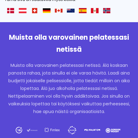
Muista olla varovainen pelatessasi
netissä
Muista olla varovainen pelatessasi netissä. Älä koskaan
panosta rahaa, jota sinulla ei ole varaa hävitä. Laadi aina
budjetti jokaiselle pelisessiolle, jotta tiedät milloin on aika
lopettaa. Älä juo alkoholia pelatessasi netissä.
Nettipelaaminen voi olla hyvin addiktoivaa. Jos sinulla on
vaikeuksia lopettaa tai käytöksesi vaikuttaa perheeseesi,
hae apua näistä organisaatioista.