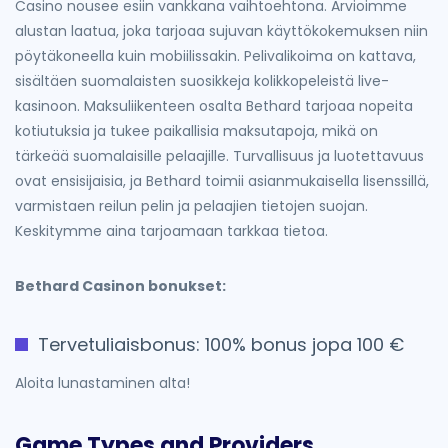
Casino nousee esiin vankkana vaihtoehtona. Arvioimme
alustan laatua, joka tarjoaa sujuvan käyttökokemuksen niin
pöytäkoneella kuin mobiilissakin. Pelivalikoima on kattava,
sisältäen suomalaisten suosikkeja kolikkopeleistä live-
kasinoon. Maksuliikenteen osalta Bethard tarjoaa nopeita
kotiutuksia ja tukee paikallisia maksutapoja, mikä on
tärkeää suomalaisille pelaajille. Turvallisuus ja luotettavuus
ovat ensisijaisia, ja Bethard toimii asianmukaisella lisenssillä,
varmistaen reilun pelin ja pelaajien tietojen suojan.
Keskitymme aina tarjoamaan tarkkaa tietoa.
Bethard Casinon bonukset:
Tervetuliaisbonus: 100% bonus jopa 100 €
Aloita lunastaminen alta!
Game Types and Providers