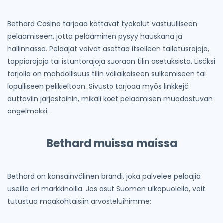
Bethard Casino tarjoaa kattavat työkalut vastuulliseen
pelaamiseen, jotta pelaaminen pysyy hauskana ja
hallinnassa. Pelaajat voivat asettaa itselleen talletusrajoja,
tappiorajoja tai istuntorajoja suoraan tilin asetuksista. Lisäksi
tarjolla on mahdollisuus tilin väliaikaiseen sulkemiseen tai
lopulliseen pelikieltoon. Sivusto tarjoaa myös linkkejä
auttaviin järjestöihin, mikäli koet pelaamisen muodostuvan
ongelmaksi.
Bethard muissa maissa
Bethard on kansainvälinen brändi, joka palvelee pelaajia
useilla eri markkinoilla. Jos asut Suomen ulkopuolella, voit
tutustua maakohtaisiin arvosteluihimme: