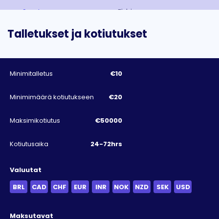
eSports
Fishing
Instant Win
Jackpot
Talletukset ja kotiutukset
Jackpot games
Keno
Live Casino
Live Dealer
Minimitalletus
€10
Live dealer games
Lottery
Mine Games
Others
Minimimäärä kotiutukseen
€20
Plinko
Poker
Maksimikotiutus
€50000
Roulette
Scratch
Scratch Cards
Scratchcards
Kotiutusaika
24-72hrs
Shooting
Sic Bo
Valuutat
Slingo
Slots
BRL
CAD
CHF
EUR
INR
NOK
NZD
SEK
USD
Sports Betting
Table Games
Texas Holdem
Video Poker
Maksutavat