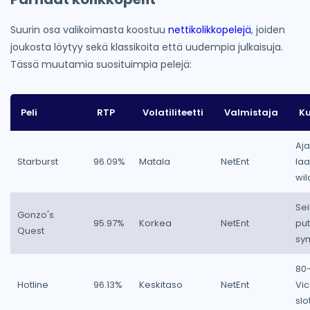
Suurin osa valikoimasta koostuu
nettikolikkopelejä
, joiden
joukosta löytyy sekä klassikoita että uudempia julkaisuja.
Tässä muutamia suosituimpia pelejä:
Peli
RTP
Volatiliteetti
Valmistaja
K
Aja
Starburst
96.09%
Matala
NetEnt
laa
wil
Sei
Gonzo's
95.97%
Korkea
NetEnt
put
Quest
sym
80
Hotline
96.13%
Keskitaso
NetEnt
Vi
slot