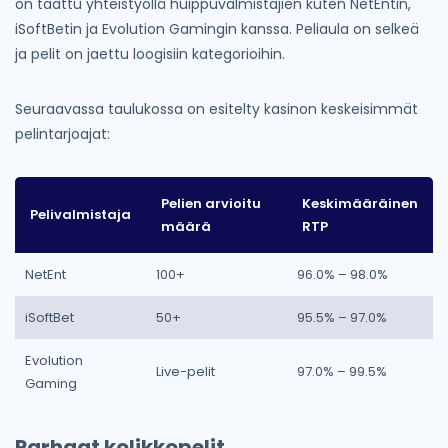
on taattu yhteistyöllä huippuvalmistajien kuten NetEntin,
iSoftBetin ja Evolution Gamingin kanssa. Peliaula on selkeä
ja pelit on jaettu loogisiin kategorioihin.
Seuraavassa taulukossa on esitelty kasinon keskeisimmät
pelintarjoajat:
Pelien arvioitu
Keskimääräinen
Pelivalmistaja
määrä
RTP
NetEnt
100+
96.0% – 98.0%
iSoftBet
50+
95.5% – 97.0%
Evolution
Live-pelit
97.0% – 99.5%
Gaming
Parhaat kolikkopelit