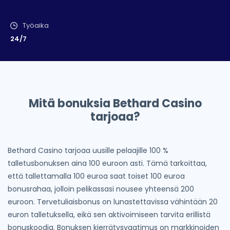
Työaika
24/7
Mitä bonuksia Bethard Casino
tarjoaa?
Bethard Casino tarjoaa uusille pelaajille 100 %
talletusbonuksen aina 100 euroon asti. Tämä tarkoittaa,
että tallettamalla 100 euroa saat toiset 100 euroa
bonusrahaa, jolloin pelikassasi nousee yhteensä 200
euroon. Tervetuliaisbonus on lunastettavissa vähintään 20
euron talletuksella, eikä sen aktivoimiseen tarvita erillistä
bonuskoodia. Bonuksen kierrätysvaatimus on markkinoiden