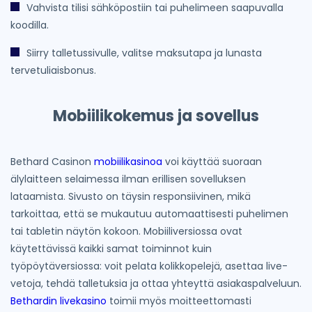
Vahvista tilisi sähköpostiin tai puhelimeen saapuvalla
koodilla.
Siirry talletussivulle, valitse maksutapa ja lunasta
tervetuliaisbonus.
Mobiilikokemus ja sovellus
Bethard Casinon
mobiilikasinoa
voi käyttää suoraan
älylaitteen selaimessa ilman erillisen sovelluksen
lataamista. Sivusto on täysin responsiivinen, mikä
tarkoittaa, että se mukautuu automaattisesti puhelimen
tai tabletin näytön kokoon. Mobiiliversiossa ovat
käytettävissä kaikki samat toiminnot kuin
työpöytäversiossa: voit pelata kolikkopelejä, asettaa live-
vetoja, tehdä talletuksia ja ottaa yhteyttä asiakaspalveluun.
Bethardin livekasino
toimii myös moitteettomasti