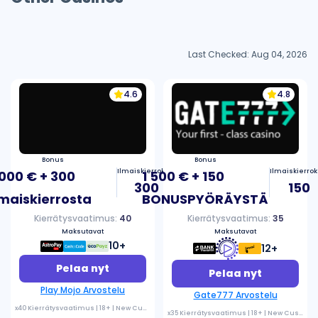
Last Checked: Aug 04, 2026
4.6
4.8
Bonus
Bonus
Ilmaiskierrokset
Ilmaiskierrok
000 € + 300
1 500 € + 150
300
150
lmaiskierrosta
BONUSPYÖRÄYSTÄ
Kierrätysvaatimus:
40
Kierrätysvaatimus:
35
Maksutavat
Maksutavat
10+
12+
Pelaa nyt
Pelaa nyt
Play Mojo Arvostelu
Gate777 Arvostelu
x40 Kierrätysvaatimus | 18+ | New Customers Only |
Ehdot ovat voimassa
x35 Kierrätysvaatimus | 18+ | New Customers Only |