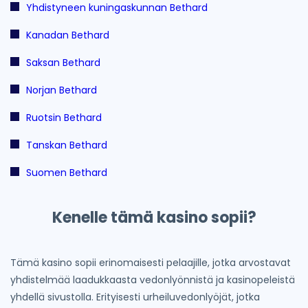
Yhdistyneen kuningaskunnan Bethard
Kanadan Bethard
Saksan Bethard
Norjan Bethard
Ruotsin Bethard
Tanskan Bethard
Suomen Bethard
Kenelle tämä kasino sopii?
Tämä kasino sopii erinomaisesti pelaajille, jotka arvostavat
yhdistelmää laadukkaasta vedonlyönnistä ja kasinopeleistä
yhdellä sivustolla. Erityisesti urheiluvedonlyöjät, jotka