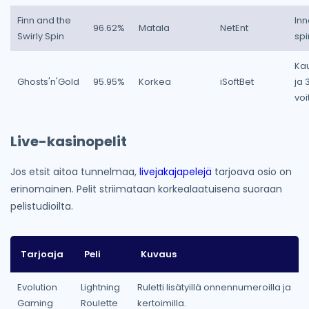
Finn and the
Inn
96.62%
Matala
NetEnt
Swirly Spin
spi
Ka
Ghosts'n'Gold
95.95%
Korkea
iSoftBet
ja 
voi
Live-kasinopelit
Jos etsit aitoa tunnelmaa,
livejakajapelejä
tarjoava osio on
erinomainen. Pelit striimataan korkealaatuisena suoraan
pelistudioilta.
Tarjoaja
Peli
Kuvaus
Evolution
Lightning
Ruletti lisätyillä onnennumeroilla ja
Gaming
Roulette
kertoimilla.