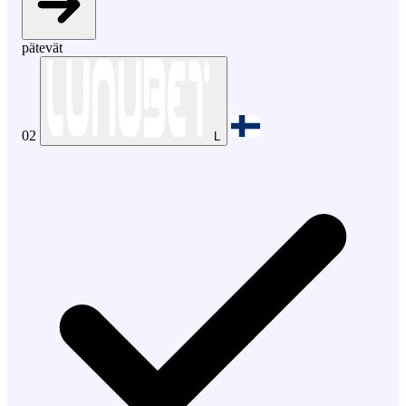
pätevät
02
L