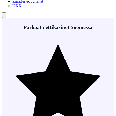
Zimpler edut/haitat
UKK
Parhaat nettikasinot Suomessa