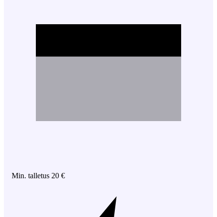
Min. talletus 20 €