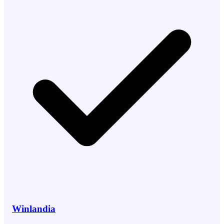
Winlandia