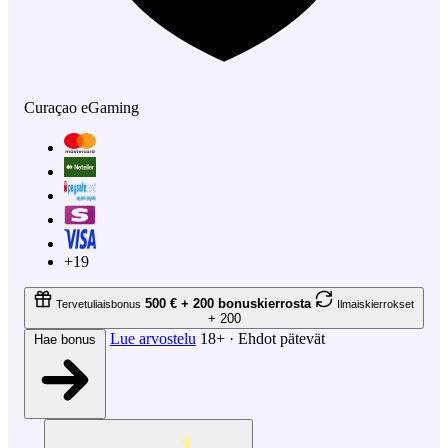
Curaçao eGaming
+19
500 € + 200 bonuskierrosta
Tervetuliaisbonus
Ilmaiskierrokset
+ 200
Lue arvostelu
18+ · Ehdot pätevät
Hae bonus