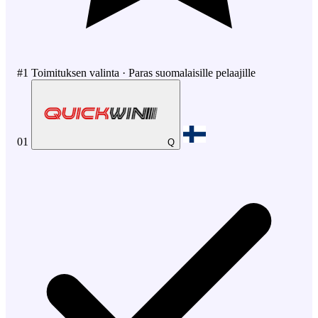
#1 Toimituksen valinta · Paras suomalaisille pelaajille
01
Q