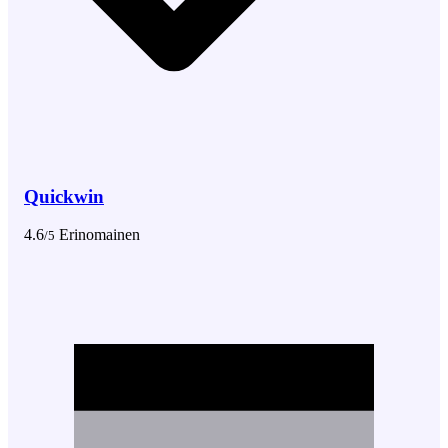
Quickwin
4.6
Erinomainen
/5