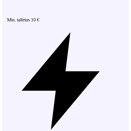
Min. talletus 10 €