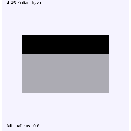
4.4
Erittäin hyvä
/5
Min. talletus 10 €