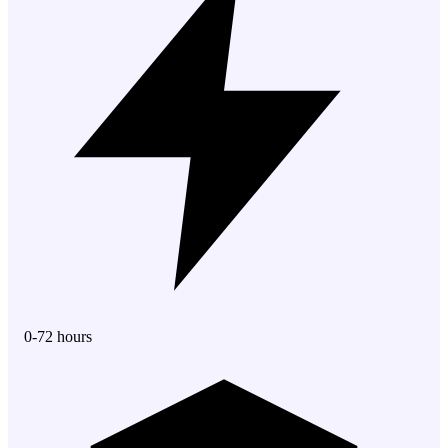
0-72 hours