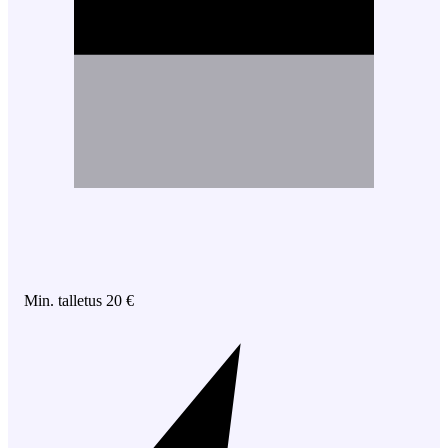
Min. talletus 20 €