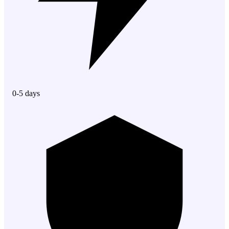
0-5 days