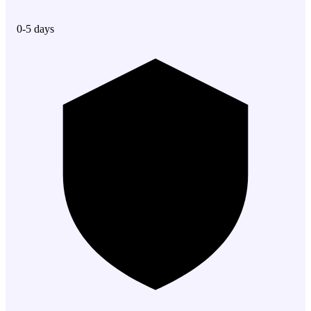
0-5 days