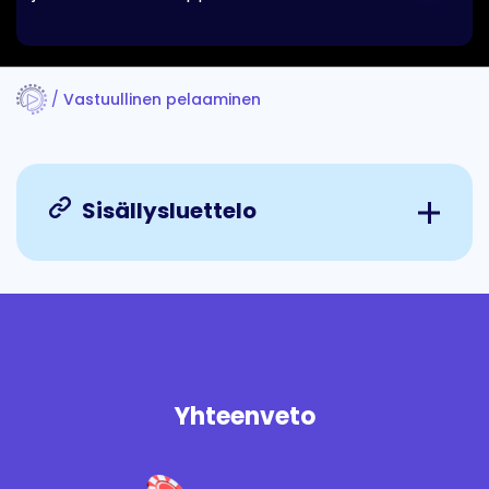
ino
Vegas
GG.bet
d
Vastuullinen pelaaminen
o
Sisällysluettelo
Yhteenveto
Riskit
Yhteenveto
FAQ