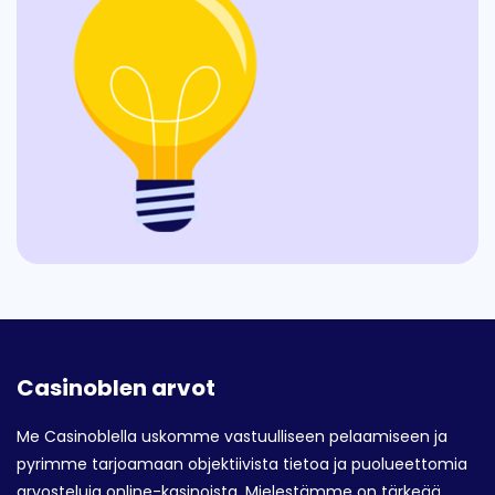
Casinoblen arvot
Me Casinoblella uskomme vastuulliseen pelaamiseen ja
pyrimme tarjoamaan objektiivista tietoa ja puolueettomia
arvosteluja online-kasinoista. Mielestämme on tärkeää