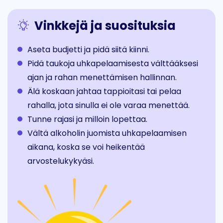
Peluuri ja Nimettömät Pelurit.
Vinkkejä ja suosituksia
Aseta budjetti ja pidä siitä kiinni.
Pidä taukoja uhkapelaamisesta välttääksesi
ajan ja rahan menettämisen hallinnan.
Älä koskaan jahtaa tappioitasi tai pelaa
rahalla, jota sinulla ei ole varaa menettää.
Tunne rajasi ja milloin lopettaa.
Vältä alkoholin juomista uhkapelaamisen
aikana, koska se voi heikentää
arvostelukykyäsi.