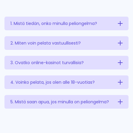
1. Mistä tiedän, onko minulla peliongelma?
Jos huomaat käyttäväsi enemmän aikaa ja rahaa
2. Miten voin pelata vastuullisesti?
uhkapelaamiseen kuin olit suunnitellut, tai jos koet
negatiivisia seurauksia, kuten taloudellisia ongelmia
Aseta budjetti ja pidä siitä kiinni, pidä taukoja
3. Ovatko online-kasinot turvallisia?
tai ongelmia ihmissuhteissa, sinulla saattaa olla
uhkapelaamisesta äläkä koskaan jahtaa tappioitasi.
peliongelma. Hae apua, jos uskot, että sinulla saattaa
On myös tärkeää tuntea rajasi ja tietää, milloin
Kaikki online-kasinot eivät ole turvallisia ja
4. Voinko pelata, jos olen alle 18-vuotias?
olla riippuvuus.
lopettaa.
luotettavia. Etsi kasinoita, jotka ovat lisensoituja ja
säänneltyjä hyvämaineisten viranomaisten toimesta
Ei, alle 18-vuotiaiden on laitonta pelata Suomessa.
5. Mistä saan apua, jos minulla on peliongelma?
ja joilla on hyviä arvosteluja muilta pelaajilta.
Online-kasinoilla on käytössä toimenpiteitä
alaikäisten uhkapelaamisen estämiseksi, mutta on
On olemassa useita järjestöjä, jotka tarjoavat apua ja
tärkeää ottaa vastuu omista toimistaan.
tukea peliongelmista kärsiville Suomessa, kuten