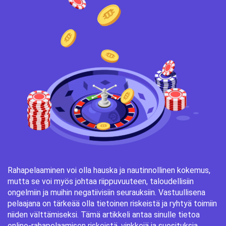
Vinkkejä ja suosituksia
Casinoble-arvot
Hyödyllisiä resursseja
Rahapelaaminen voi olla hauska ja nautinnollinen kokemus, 
mutta se voi myös johtaa riippuvuuteen, taloudellisiin 
ongelmiin ja muihin negatiivisiin seurauksiin. Vastuullisena 
pelaajana on tärkeää olla tietoinen riskeistä ja ryhtyä toimiin 
niiden välttämiseksi. Tämä artikkeli antaa sinulle tietoa 
online-rahapelaamisen riskeistä, vinkkejä ja suosituksia 