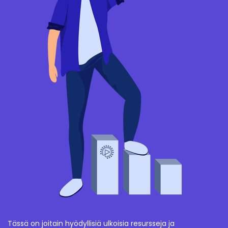
Tässä on joitain hyödyllisiä ulkoisia resursseja ja