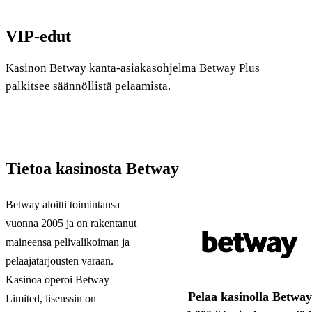
VIP-edut
Kasinon Betway kanta-asiakasohjelma Betway Plus
palkitsee säännöllistä pelaamista.
Tietoa kasinosta Betway
Betway aloitti toimintansa
vuonna 2005 ja on rakentanut
maineensa pelivalikoiman ja
pelaajatarjousten varaan.
Kasinoa operoi Betway
Pelaa kasinolla Betway
Limited, lisenssin on