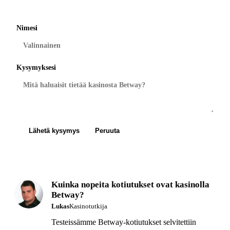
Nimesi
Kysymyksesi
Lähetä kysymys
Peruuta
Kuinka nopeita kotiutukset ovat kasinolla
Betway?
Lukas
Kasinotutkija
Testeissämme Betway-kotiutukset selvitettiin