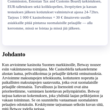
Commission, Estonian Tax and Customs Board) tarkistuksen,
EUR-talletuksen sekä kolikkopelien, livepöytien ja kassan
testauksen jälkeen kotiutukset valmistuivat ajassa 24-72hrs.
Tarjous 1 000 € kasinobonus + 30 € ilmaisveto uusille
asiakkaille pitää pintansa suomalaisille pelaajille — alla
kerromme, missä se loistaa ja missä jää jälkeen.
Siirry kasinolle Betway
→
Johdanto
Kun arvioimme kasinoita Suomen markkinoille, Betway nousee
esiin vakiintuneena toimijana. Me Casinoblella tarkastelemme
alustan laatua, pelivalikoimaa ja pelaajille tärkeitä ominaisuuksia.
Arvioimme maksutapojen tehokkuutta, kotiutusten nopeutta ja
paikallisten maksutapojen saatavuutta, jotka ovat suomalaisille
pelaajille olennaisia. Turvallisuus ja lisensointi ovat aina
prioriteettimme, varmistaen luotettavan peliympäristön. Betway
tarjoaa kattavan kokemuksen, joka yhdistää laajan pelikirjaston ja
vakaan toiminnan. Se on suunniteltu vastaamaan suomalaisten
pelaajien odotuksiin. Keskitymme tarjoamaan selkeän kuvan siitä,
mitä Betway todella tarjoaa.