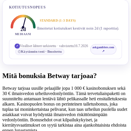
KOTIUTUSNOPEUS
STANDARD (1-3 DAYS)
Ilmoitetut kotiutukset kestivät noin 2d (1 raporttia).
2d
MEDIAANI
✓
Viralliset lähteet tarkistettu · vahvistettu
16.7.2026
askgamblers.com
↗
Käytännön testi · Ilmoitettu
Mitä bonuksia Betway tarjoaa?
Betway tarjoaa uusille pelaajille jopa 1 000 € kasinobonuksen sekä
30 € ilmaisvedon urheiluvedonlyöntiin. Tämä tervetuliaispaketti on
suunniteltu antamaan lentävä lähtö pelikassalle heti ensitalletuksesta
alkaen. Kasinopuolen bonus on perinteinen talletusbonus, joka
tuplaa tai moninkertaistaa pelivarat, kun taas urheilun puolella uudet
asiakkaat voivat hyödyntää ilmaisvedon riskittömämpään
vedonlyöntiin. Bonusehdot ovat kilpailukykyiset, ja
kierrätysvaatimukset on syytä tarkistaa aina ajankohtaisista ehdoista
ennen lunastamista.