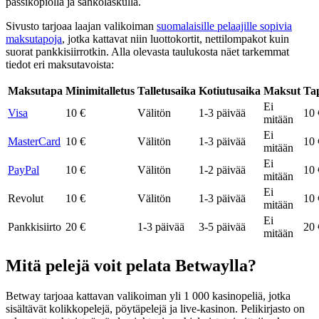
passikopiolla ja sähkölaskulla.
Sivusto tarjoaa laajan valikoiman
suomalaisille pelaajille sopivia
maksutapoja
, jotka kattavat niin luottokortit, nettilompakot kuin
suorat pankkisiirrotkin. Alla olevasta taulukosta näet tarkemmat
tiedot eri maksutavoista:
Maksutapa
Minimitalletus
Talletusaika
Kotiutusaika
Maksut
Ta
Ei
Visa
10 €
Välitön
1-3 päivää
10 
mitään
Ei
MasterCard
10 €
Välitön
1-3 päivää
10 
mitään
Ei
PayPal
10 €
Välitön
1-2 päivää
10 
mitään
Ei
Revolut
10 €
Välitön
1-3 päivää
10 
mitään
Ei
Pankkisiirto
20 €
1-3 päivää
3-5 päivää
20 
mitään
Mitä pelejä voit pelata Betwaylla?
Betway tarjoaa kattavan valikoiman yli 1 000 kasinopeliä, jotka
sisältävät kolikkopelejä, pöytäpelejä ja live-kasinon. Pelikirjasto on