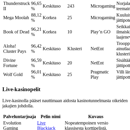
Thunderstruck
96,65
Norjala
Keskitaso
243
Microgaming
II
%
teemain
88,12
Kuuluis
Mega Moolah
Korkea
25
Microgaming
%
jättipot
Seikkai
96,21
Book of Dead
Korkea
10
Play’n GO
ilmaiski
%
laajenev
Trooppi
Aloha!
96,42
Keskitaso
Klusteri
NetEnt
ainutlaa
Cluster Pays
%
klusteri
Divine
96,59
Sisältä
Keskitaso
20
NetEnt
Fortune
%
jättipo
96,01
Pragmatic
Villi l
Wolf Gold
Keskitaso
25
%
Play
jättipott
Live-kasinopelit
Live-kasinolla pääset nauttimaan aidosta kasinotunnelmasta oikeiden
jakajien johdolla.
Palveluntarjoaja
Pelin nimi
Kuvaus
Evolution
Live
Nopeatempoinen versio
Gaming
Blackjack
klassisesta korttipelistä.