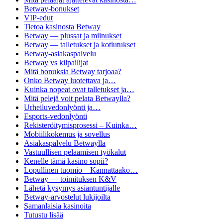
Betway-bonukset
VIP-edut
Tietoa kasinosta Betway
Betway — plussat ja miinukset
Betway — talletukset ja kotiutukset
Betway-asiakaspalvelu
Betway vs kilpailijat
Mitä bonuksia Betway tarjoaa?
Onko Betway luotettava ja…
Kuinka nopeat ovat talletukset ja…
Mitä pelejä voit pelata Betwaylla?
Urheiluvedonlyönti ja…
Esports-vedonlyönti
Rekisteröitymisprosessi – Kuinka…
Mobiilikokemus ja sovellus
Asiakaspalvelu Betwaylla
Vastuullisen pelaamisen työkalut
Kenelle tämä kasino sopii?
Lopullinen tuomio – Kannattaako…
Betway — toimituksen K&V
Lähetä kysymys asiantuntijalle
Betway-arvostelut lukijoilta
Samanlaisia kasinoita
Tutustu lisää