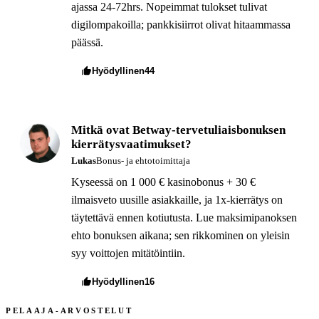
ajassa 24-72hrs. Nopeimmat tulokset tulivat
digilompakoilla; pankkisiirrot olivat hitaammassa
päässä.
Hyödyllinen
44
Mitkä ovat Betway-tervetuliaisbonuksen
kierrätysvaatimukset?
Lukas
Bonus- ja ehtotoimittaja
Kyseessä on 1 000 € kasinobonus + 30 €
ilmaisveto uusille asiakkaille, ja 1x-kierrätys on
täytettävä ennen kotiutusta. Lue maksimipanoksen
ehto bonuksen aikana; sen rikkominen on yleisin
syy voittojen mitätöintiin.
Hyödyllinen
16
PELAAJA-ARVOSTELUT