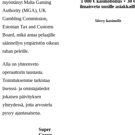
1 000 € kasinobonus + 30 
myöntänyt Malta Gaming
ilmaisveto uusille asiakkaill
Authority (MGA), UK
Gambling Commission,
Siirry kasinolle
Estonian Tax and Customs
Board, mikä antaa pelaajille
säännellyn ympäristön oikean
rahan peleille.
Alla on yhteenveto
operaattorin taustasta.
Toimituksemme tarkistaa
lisenssi- ja omistajatiedot
jokaisen päivityksen
yhteydessä, jotta arvostelu
pysyy ajantasaisena.
Super
Group