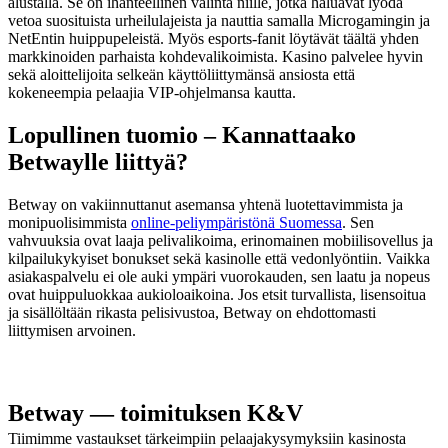
alustalla. Se on ihanteellinen valinta niille, jotka haluavat lyödä
vetoa suosituista urheilulajeista ja nauttia samalla Microgamingin ja
NetEntin huippupeleistä. Myös esports-fanit löytävät täältä yhden
markkinoiden parhaista kohdevalikoimista. Kasino palvelee hyvin
sekä aloittelijoita selkeän käyttöliittymänsä ansiosta että
kokeneempia pelaajia VIP-ohjelmansa kautta.
Lopullinen tuomio – Kannattaako
Betwaylle liittyä?
Betway on vakiinnuttanut asemansa yhtenä luotettavimmista ja
monipuolisimmista
online-peliympäristönä Suomessa
. Sen
vahvuuksia ovat laaja pelivalikoima, erinomainen mobiilisovellus ja
kilpailukykyiset bonukset sekä kasinolle että vedonlyöntiin. Vaikka
asiakaspalvelu ei ole auki ympäri vuorokauden, sen laatu ja nopeus
ovat huippuluokkaa aukioloaikoina. Jos etsit turvallista, lisensoitua
ja sisällöltään rikasta pelisivustoa, Betway on ehdottomasti
liittymisen arvoinen.
ARVOSTELUTOIMITUS
Betway — toimituksen K&V
Tiimimme vastaukset tärkeimpiin pelaajakysymyksiin kasinosta