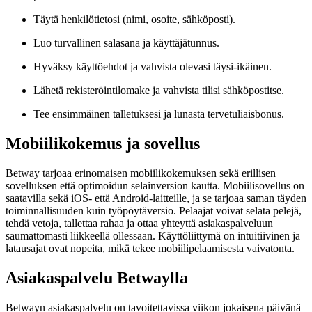
Täytä henkilötietosi (nimi, osoite, sähköposti).
Luo turvallinen salasana ja käyttäjätunnus.
Hyväksy käyttöehdot ja vahvista olevasi täysi-ikäinen.
Lähetä rekisteröintilomake ja vahvista tilisi sähköpostitse.
Tee ensimmäinen talletuksesi ja lunasta tervetuliaisbonus.
Mobiilikokemus ja sovellus
Betway tarjoaa erinomaisen mobiilikokemuksen sekä erillisen
sovelluksen että optimoidun selainversion kautta. Mobiilisovellus on
saatavilla sekä iOS- että Android-laitteille, ja se tarjoaa saman täyden
toiminnallisuuden kuin työpöytäversio. Pelaajat voivat selata pelejä,
tehdä vetoja, tallettaa rahaa ja ottaa yhteyttä asiakaspalveluun
saumattomasti liikkeellä ollessaan. Käyttöliittymä on intuitiivinen ja
latausajat ovat nopeita, mikä tekee mobiilipelaamisesta vaivatonta.
Asiakaspalvelu Betwaylla
Betwayn asiakaspalvelu on tavoitettavissa viikon jokaisena päivänä