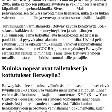
2005, mikä kertoo sen pitkäikäisyydestä ja vakiintuneesta asemasta
kilpailluilla rahapelmarkkinoilla. Sivusto toimii Maltan
peliviranomaisen (MGA) myöntämällä lisenssillä, mikä takaa tiukan
valvonnan, reilun pelin ja verovapaat voitot suomalaisille pelaajille.
Turvallisuuden varmistamiseksi Betway käyttää kehittynyttä SSL-
salausta kaikkien tietoliikenneyhteyksien ja rahansiirtojen
suojaamiseen. Tämä tarkoittaa, että henkilökohtaiset tietosi ja
pankkitietosi pysyvät aina salattuina ulkopuolisilta. Lisäksi pelien
satunnaisuutta ja oikeudenmukaisuutta valvovat riippumattomat
testauslaitokset, kuten eCOGRA, joka on myöntänyt Betwaylle
sertifikaatin reilusta toiminnasta. Tämä tekee Betwaysta yhden
turvallisimmista vaihtoehdoista suomalaisille pelaajille.
Kuinka nopeat ovat talletukset ja
kotiutukset Betwaylla?
Betway käsittelee talletukset välittömästi, kun taas kotiutukset vievät
tyypillisesti 1–3 arkipäivää valitusta menetelmästä riippuen. Ennen
ensimmäistä kotiutusta pelaajien on suoritettava KYC (Know Your
Customer) -prosessi, joka on standardi toimenpide rahanpesun
estämiseksi ja turvallisuuden takaamiseksi. Tähän kuuluu
henkilöllisyyden ja osoitteen vahvistaminen dokumenteilla, kuten