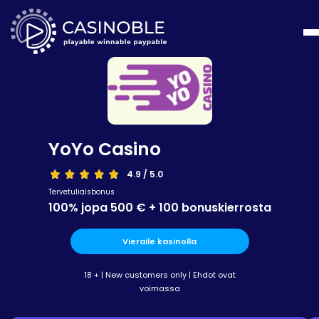
tiarvostelut
YoYo Casino
d
4.9 / 5.0
skasinot
Kasinot
Tervetuliaisbonus
Ole tietoinen
ilman
100% jopa 500 € + 100 bonuskierrosta
ouse
talletusta
Vastuullinen
Vieraile kasinolla
useke
Pelaaminen
Jackpot
ntö
City
18 + | New customers only |
Ehdot ovat
Casino
voimassa
ns
Vulkan