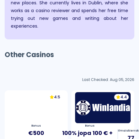
new places. She currently lives in Dublin, where she
works as a casino reviewer and spends her free time
trying out new games and writing about her
experiences.
Other Casinos
Last Checked: Aug 05, 2026
4.5
4.4
Bonus
Bonus
Ilmaiskierrok
€500
100% jopa 100 € +
77