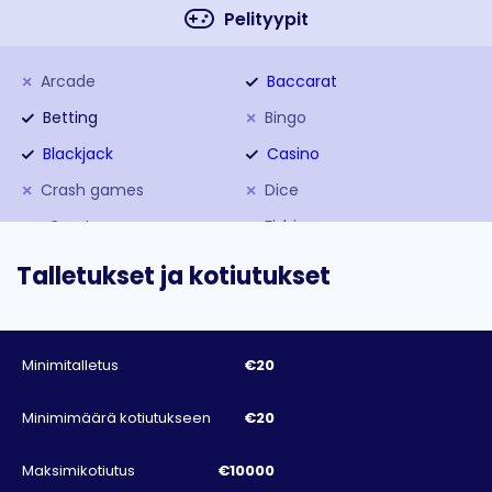
Pelityypit
Foxium
GameArt
Gamomat
Givme Games
Arcade
Baccarat
Golden Hero
Habanero
Betting
Bingo
Hacksaw Gaming
Inspired Gaming
Blackjack
Casino
IronDog
iSoftBet
Crash games
Dice
JustForTheWin
Kalamba Games
eSports
Fishing
Leap Gaming
Merkur
Instant Win
Jackpot
Talletukset ja kotiutukset
Microgaming
NetEnt
Jackpot games
Keno
NetGaming
Nolimit City
Live Casino
Live Dealer
Novomatic
Oryx
Minimitalletus
€20
Live dealer games
Lottery
PG Soft
Play’n Go
Mine Games
Others
Minimimäärä kotiutukseen
€20
Playson
Playtech
Plinko
Poker
Pragmatic Play
Push Gaming
Maksimikotiutus
€10000
Roulette
Scratch