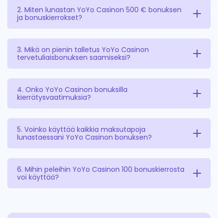
Kyllä, suomalaiset pelaajat voivat lunastaa
2. Miten lunastan YoYo Casinon 500 € bonuksen
ja bonuskierrokset?
houkuttelevan 100 % bonuksen aina 500 € asti sekä
lisäksi 100 bonuskierrosta ensimmäisellä talletuksella.
Lunastaaksesi bonuksen, tee vähintään
3. Mikä on pienin talletus YoYo Casinon
tervetuliaisbonuksen saamiseksi?
minimitalletus rekisteröitymisen jälkeen. Bonus ja
bonuskierrokset lisätään pelitilillesi automaattisesti,
Yleensä YoYo Casinon tervetuliaisbonuksen
4. Onko YoYo Casinon bonuksilla
kun talletus on käsitelty.
kierrätysvaatimuksia?
lunastamiseen vaaditaan vähintään 20 € talletus.
Tarkista kuitenkin aina tarkat ehdot kasinon
Kyllä, YoYo Casinon tervetuliaisbonukseen ja
5. Voinko käyttää kaikkia maksutapoja
kampanjasivulta.
lunastaessani YoYo Casinon bonuksen?
bonuskierroksiin liittyy aina kierrätysvaatimuksia. Ne
tulee täyttää ennen voittojen kotiuttamista, joten lue
Useimmat yleiset maksutavat kelpaavat, mutta
6. Mihin peleihin YoYo Casinon 100 bonuskierrosta
ehdot huolellisesti.
voi käyttää?
Skrill- ja Neteller-talletukset eivät yleensä oikeuta
tervetuliaisbonukseen. Tarkista sallitut maksutavat
YoYo Casinon 100 bonuskierrosta on yleensä
bonusehdoista ennen talletusta.