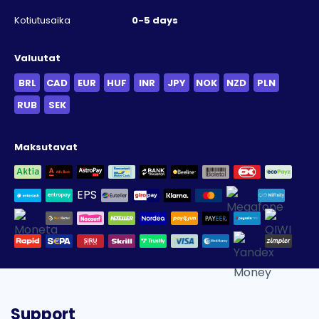
Quickspin
Rabcat
Scratch Cards
Scratchcards
Kotiutusaika
0-5 days
Red Rake
Red Tiger
Shooting
Sic Bo
Relax Gaming
Skywind Group
Valuutat
Slingo
Slots
Spinomenal
Thunderkick
BRL
CAD
EUR
HUF
INR
JPY
NOK
NZD
PLN
Sports Betting
Table Games
Tom Horn Gaming
Wazdan
RUB
SEK
Texas Holdem
Video Poker
Yggdrasil
Video Slots
Wheel Game
Maksutavat
EPS
Support