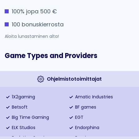
100% jopa 500 €
100 bonuskierrosta
Aloita lunastaminen alta!
Game Types and Providers
Ohjelmistotoimittajat
1X2gaming
Amatic Industries
Betsoft
BF games
Big Time Gaming
EGT
ELK Studios
Endorphina
Evolution Gaming
Ezugi