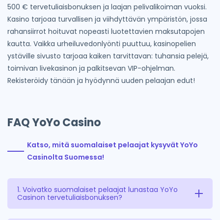
500 € tervetuliaisbonuksen ja laajan pelivalikoiman vuoksi.
Kasino tarjoaa turvallisen ja viihdyttävän ympäristön, jossa
rahansiirrot hoituvat nopeasti luotettavien maksutapojen
kautta. Vaikka urheiluvedonlyönti puuttuu, kasinopelien
ystäville sivusto tarjoaa kaiken tarvittavan: tuhansia pelejä,
toimivan livekasinon ja palkitsevan VIP-ohjelman.
Rekisteröidy tänään ja hyödynnä uuden pelaajan edut!
FAQ YoYo Casino
Katso, mitä suomalaiset pelaajat kysyvät YoYo
Casinolta Suomessa!
1. Voivatko suomalaiset pelaajat lunastaa YoYo
Casinon tervetuliaisbonuksen?