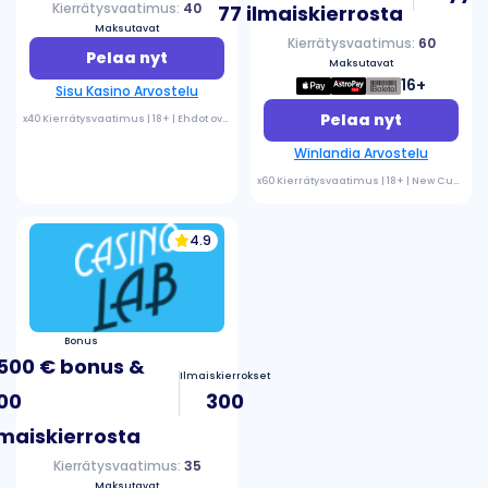
Kierrätysvaatimus:
40
77 ilmaiskierrosta
Maksutavat
Kierrätysvaatimus:
60
Pelaa nyt
Maksutavat
16+
Sisu Kasino Arvostelu
Pelaa nyt
x40 Kierrätysvaatimus | 18+ |
Ehdot ovat voimassa
Winlandia Arvostelu
x60 Kierrätysvaatimus | 18+ | New Customers Only |
4.9
Bonus
 500 € bonus &
Ilmaiskierrokset
00
300
lmaiskierrosta
Kierrätysvaatimus:
35
Maksutavat