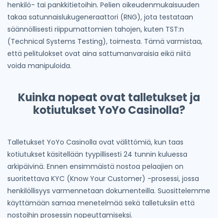
henkilö- tai pankkitietoihin. Pelien oikeudenmukaisuuden
takaa satunnaislukugeneraattori (RNG), jota testataan
säännöllisesti riippumattomien tahojen, kuten TST:n
(Technical Systems Testing), toimesta. Tämä varmistaa,
että pelitulokset ovat aina sattumanvaraisia eikä niitä
voida manipuloida.
Kuinka nopeat ovat talletukset ja
kotiutukset YoYo Casinolla?
Talletukset YoYo Casinolla ovat välittömiä, kun taas
kotiutukset käsitellään tyypillisesti 24 tunnin kuluessa
arkipäivinä. Ennen ensimmäistä nostoa pelaajien on
suoritettava KYC (Know Your Customer) -prosessi, jossa
henkilöllisyys varmennetaan dokumenteilla. Suosittelemme
käyttämään samaa menetelmää sekä talletuksiin että
nostoihin prosessin nopeuttamiseksi.