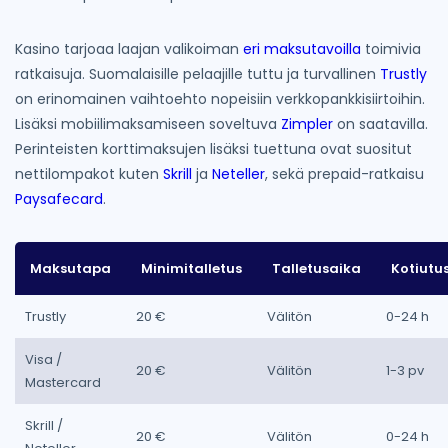
Kasino tarjoaa laajan valikoiman
eri maksutavoilla
toimivia
ratkaisuja. Suomalaisille pelaajille tuttu ja turvallinen
Trustly
on erinomainen vaihtoehto nopeisiin verkkopankkisiirtoihin.
Lisäksi mobiilimaksamiseen soveltuva
Zimpler
on saatavilla.
Perinteisten korttimaksujen lisäksi tuettuna ovat suositut
nettilompakot kuten
Skrill
ja
Neteller
, sekä prepaid-ratkaisu
Paysafecard
.
Maksutapa
Minimitalletus
Talletusaika
Kotiutu
Trustly
20 €
Välitön
0-24 h
Visa /
20 €
Välitön
1-3 pv
Mastercard
Skrill /
20 €
Välitön
0-24 h