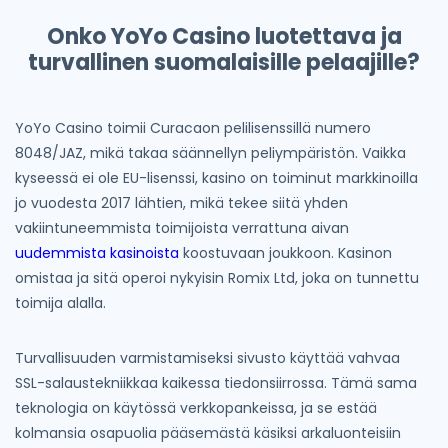
Onko YoYo Casino luotettava ja
turvallinen suomalaisille pelaajille?
YoYo Casino toimii Curacaon pelilisenssillä numero
8048/JAZ, mikä takaa säännellyn peliympäristön. Vaikka
kyseessä ei ole EU-lisenssi, kasino on toiminut markkinoilla
jo vuodesta 2017 lähtien, mikä tekee siitä yhden
vakiintuneemmista toimijoista verrattuna aivan
uudemmista kasinoista
koostuvaan joukkoon. Kasinon
omistaa ja sitä operoi nykyisin Romix Ltd, joka on tunnettu
toimija alalla.
Turvallisuuden varmistamiseksi sivusto käyttää vahvaa
SSL-salaustekniikkaa kaikessa tiedonsiirrossa. Tämä sama
teknologia on käytössä verkkopankeissa, ja se estää
kolmansia osapuolia pääsemästä käsiksi arkaluonteisiin