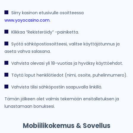
Siirry kasinon etusivulle osoitteessa
www.yoyocasino.com
.
Klikkaa ”Rekisteröidy” -painiketta.
Syötä sähköpostiosoitteesi, valitse käyttäjätunnus ja
aseta vahva salasana.
Vahvista olevasi yli 18-vuotias ja hyväksy käyttöehdot.
Täytä loput henkilötiedot (nimi, osoite, puhelinnumero).
Vahvista tilisi sähköpostiin saapuvalla linkillä.
Tämän jälkeen olet valmis tekemään ensitalletuksen ja
lunastamaan bonuksesi.
Mobiilikokemus & Sovellus