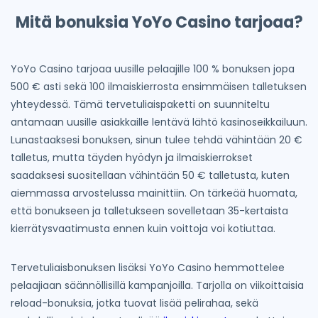
Mitä bonuksia YoYo Casino tarjoaa?
YoYo Casino tarjoaa uusille pelaajille 100 % bonuksen jopa
500 € asti sekä 100 ilmaiskierrosta ensimmäisen talletuksen
yhteydessä. Tämä tervetuliaispaketti on suunniteltu
antamaan uusille asiakkaille lentävä lähtö kasinoseikkailuun.
Lunastaaksesi bonuksen, sinun tulee tehdä vähintään 20 €
talletus, mutta täyden hyödyn ja ilmaiskierrokset
saadaksesi suositellaan vähintään 50 € talletusta, kuten
aiemmassa arvostelussa mainittiin. On tärkeää huomata,
että bonukseen ja talletukseen sovelletaan 35-kertaista
kierrätysvaatimusta ennen kuin voittoja voi kotiuttaa.
Tervetuliaisbonuksen lisäksi YoYo Casino hemmottelee
pelaajiaan säännöllisillä kampanjoilla. Tarjolla on viikoittaisia
reload-bonuksia, jotka tuovat lisää pelirahaa, sekä