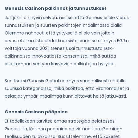
Genesis Casinon palkinnot ja tunnustukset
Jos jokin on hyvin selvää, niin se, että Genesis ei ole vieras
tunnustuksen ja suurten palkintojen maailmassa alalla.
Olemme nähneet, että yrityksellä ei ole vain joitain
arvostetuimmista ehdokkuuksista, vaan se oli myös EGR:n
voittaja vuonna 2021. Genesis sai tunnustusta EGR-
palkinnoissa innovaatiosta konsernissa, mikä auttaa
asettamaan sen yhä kasvavien palkintojen hyllyille.
Sen lisäksi Genesis Global on myös säännöllisesti ehdolla
suurissa kategorioissa, mikä osoittaa, että viranomaiset ja
pelaajat ympäri maailmaa kunnioittavat heitä jatkuvasti.
Genesis Casinon pääpaino
Et todellakaan tarvitse omaa strategiaa pelatessasi
Genesisillä. Kasinon pääpaino on virtuaalisen iGaming-
teollisuuden tulokkaissa. Suosittelemme, että kokeilet