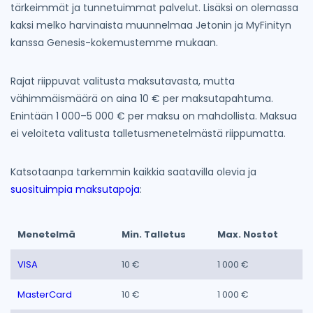
tärkeimmät ja tunnetuimmat palvelut. Lisäksi on olemassa
kaksi melko harvinaista muunnelmaa Jetonin ja MyFinityn
kanssa Genesis-kokemustemme mukaan.
Rajat riippuvat valitusta maksutavasta, mutta
vähimmäismäärä on aina 10 € per maksutapahtuma.
Enintään 1 000–5 000 € per maksu on mahdollista. Maksua
ei veloiteta valitusta talletusmenetelmästä riippumatta.
Katsotaanpa tarkemmin kaikkia saatavilla olevia ja
suosituimpia maksutapoja
:
Menetelmä
Min. Talletus
Max. Nostot
VISA
10 €
1 000 €
MasterCard
10 €
1 000 €