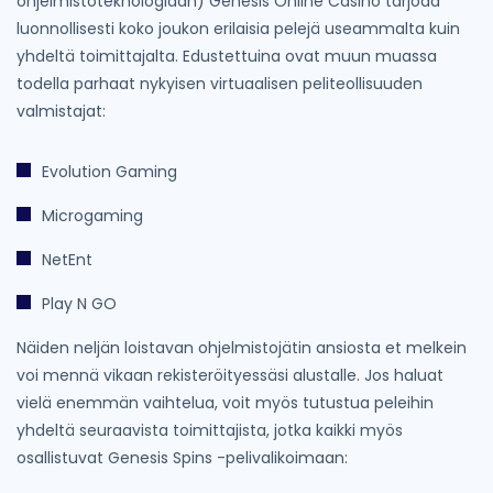
ohjelmistoteknologiaan) Genesis Online Casino tarjoaa
luonnollisesti koko joukon erilaisia pelejä useammalta kuin
yhdeltä toimittajalta. Edustettuina ovat muun muassa
todella parhaat nykyisen virtuaalisen peliteollisuuden
valmistajat:
Evolution Gaming
Microgaming
NetEnt
Play N GO
Näiden neljän loistavan ohjelmistojätin ansiosta et melkein
voi mennä vikaan rekisteröityessäsi alustalle. Jos haluat
vielä enemmän vaihtelua, voit myös tutustua peleihin
yhdeltä seuraavista toimittajista, jotka kaikki myös
osallistuvat Genesis Spins -pelivalikoimaan: