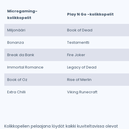
Microgaming-
Play N Go -kolikkopelit
kolikkopelit
Miljonääri
Book of Dead
Bonanza
Testamentti
Break da Bank
Fire Joker
Immortal Romance
Legacy of Dead
Book of Oz
Rise of Merlin
Extra Chilli
Viking Runecraft
Kolikkopelien pelaajana löydät kaikki kuviteltavissa olevat