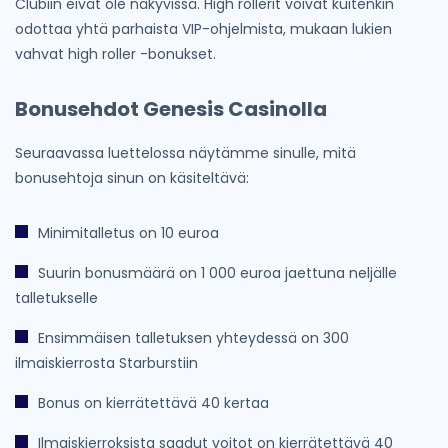
Clubiin eivät ole näkyvissä. High rollerit voivat kuitenkin
odottaa yhtä parhaista VIP-ohjelmista, mukaan lukien
vahvat high roller -bonukset.
Bonusehdot Genesis Casinolla
Seuraavassa luettelossa näytämme sinulle, mitä
bonusehtoja sinun on käsiteltävä:
Minimitalletus on 10 euroa
Suurin bonusmäärä on 1 000 euroa jaettuna neljälle
talletukselle
Ensimmäisen talletuksen yhteydessä on 300
ilmaiskierrosta Starburstiin
Bonus on kierrätettävä 40 kertaa
Ilmaiskierroksista saadut voitot on kierrätettävä 40