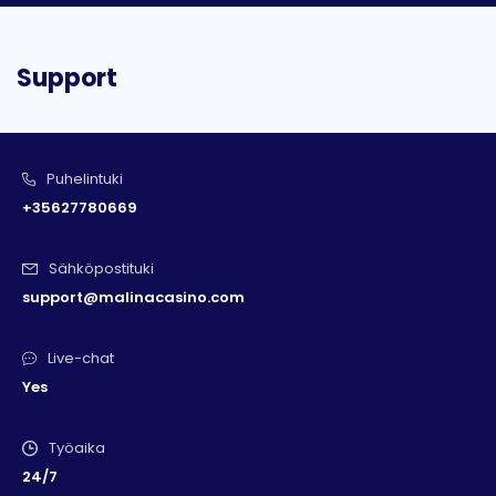
Support
Puhelintuki
+35627780669
Sähköpostituki
support@malinacasino.com
Live-chat
Yes
Työaika
24/7