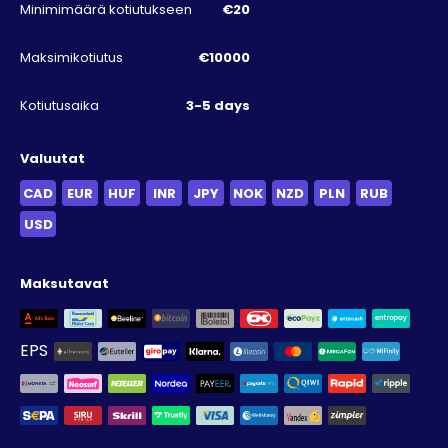
Mine Games
Others
Minimimäärä kotiutukseen
€20
Oryx
Pariplay
Plinko
Poker
PG Soft
Play’n Go
Maksimikotiutus
€10000
Roulette
Scratch
Playson
Pragmatic Play
Scratch Cards
Scratchcards
Kotiutusaika
3-5 days
Push Gaming
Quickspin
Shooting
Sic Bo
Red Rake
Red Tiger
Valuutat
Slingo
Slots
Relax Gaming
Rival Gaming
CAD
EUR
HUF
INR
JPY
NOK
NZD
PLN
RUB
Sports Betting
Table Games
Skywind Group
Spinomenal
USD
Texas Holdem
Video Poker
Thunderkick
Tom Horn Gaming
Video Slots
Wheel Game
Maksutavat
Wazdan
Yggdrasil
EPS