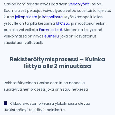
Casino.com tarjoaa myös kattavan
vedonlyönti
-osion.
Suomalaiset pelaajat voivat lyödä vetoa suosituista lajeista,
kuten
jalkapallosta
ja
koripallosta
. Myös kamppailulajien
ystäville on tarjolla kertoimia
UFC:stä
, ja moottoriurheilun
puolella voi veikata
Formula 1:stä
. Modernina lisäyksenä
valikoimassa on myös
eUrheilu
, joka on kasvattanut
suosiotaan valtavasti.
Rekisteröitymisprosessi – Kuinka
liittyä alle 2 minuutissa
Rekisteröityminen Casino.comiin on nopea ja
suoraviivainen prosessi, joka onnistuu hetkessä.
Klikkaa sivuston oikeassa yläkulmassa olevaa
”Rekisteröidy” tai ”Liity” -painiketta.