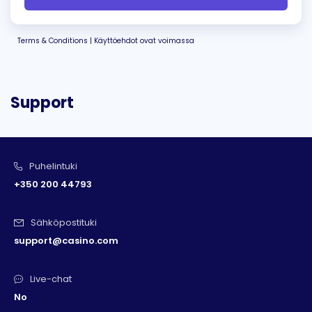
Terms & Conditions |
Käyttöehdot ovat voimassa
Support
Puhelintuki
+350 200 44793
Sähköpostituki
support@casino.com
Live-chat
No