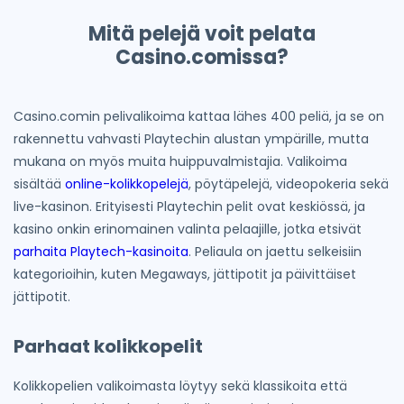
Mitä pelejä voit pelata
Casino.comissa?
Casino.comin pelivalikoima kattaa lähes 400 peliä, ja se on
rakennettu vahvasti Playtechin alustan ympärille, mutta
mukana on myös muita huippuvalmistajia. Valikoima
sisältää
online-kolikkopelejä
, pöytäpelejä, videopokeria sekä
live-kasinon. Erityisesti Playtechin pelit ovat keskiössä, ja
kasino onkin erinomainen valinta pelaajille, jotka etsivät
parhaita Playtech-kasinoita
. Peliaula on jaettu selkeisiin
kategorioihin, kuten Megaways, jättipotit ja päivittäiset
jättipotit.
Parhaat kolikkopelit
Kolikkopelien valikoimasta löytyy sekä klassikoita että