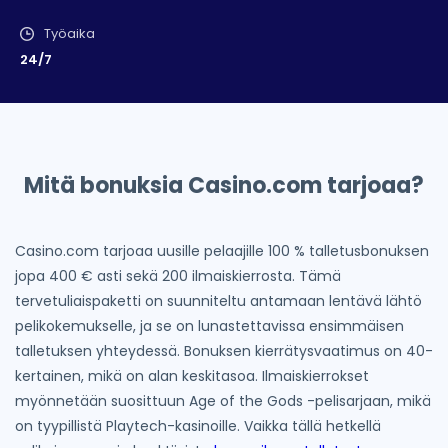
Työaika
24/7
Mitä bonuksia Casino.com tarjoaa?
Casino.com tarjoaa uusille pelaajille 100 % talletusbonuksen
jopa 400 € asti sekä 200 ilmaiskierrosta. Tämä
tervetuliaispaketti on suunniteltu antamaan lentävä lähtö
pelikokemukselle, ja se on lunastettavissa ensimmäisen
talletuksen yhteydessä. Bonuksen kierrätysvaatimus on 40-
kertainen, mikä on alan keskitasoa. Ilmaiskierrokset
myönnetään suosittuun Age of the Gods -pelisarjaan, mikä
on tyypillistä Playtech-kasinoille. Vaikka tällä hetkellä