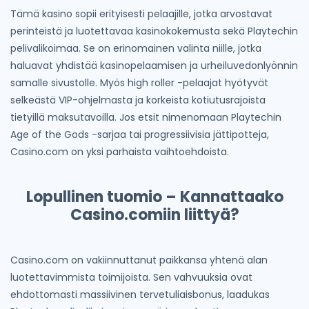
Tämä kasino sopii erityisesti pelaajille, jotka arvostavat
perinteistä ja luotettavaa kasinokokemusta sekä Playtechin
pelivalikoimaa. Se on erinomainen valinta niille, jotka
haluavat yhdistää kasinopelaamisen ja urheiluvedonlyönnin
samalle sivustolle. Myös high roller -pelaajat hyötyvät
selkeästä VIP-ohjelmasta ja korkeista kotiutusrajoista
tietyillä maksutavoilla. Jos etsit nimenomaan Playtechin
Age of the Gods -sarjaa tai progressiivisia jättipotteja,
Casino.com on yksi parhaista vaihtoehdoista.
Lopullinen tuomio – Kannattaako
Casino.comiin liittyä?
Casino.com on vakiinnuttanut paikkansa yhtenä alan
luotettavimmista toimijoista. Sen vahvuuksia ovat
ehdottomasti massiivinen tervetuliaisbonus, laadukas