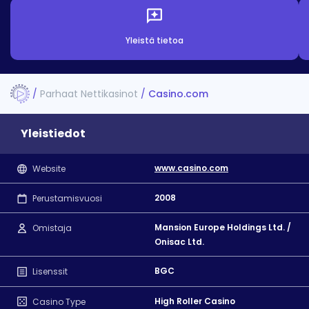
ino
Vegas
GG.bet
Yleistä tietoa
d
Parhaat Nettikasinot
Casino.com
o
Yleistiedot
www.casino.com
Website
2008
Perustamisvuosi
Mansion Europe Holdings Ltd. /
Omistaja
Onisac Ltd.
BGC
Lisenssit
High Roller Casino
Casino Type