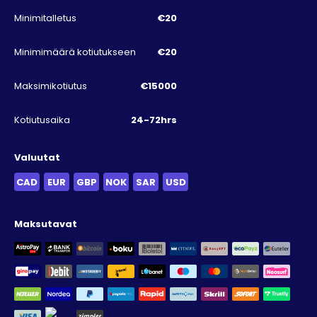
Minimitalletus
€20
Live dealer games
Lottery
Mine Games
Others
Minimimäärä kotiutukseen
€20
Plinko
Poker
Maksimikotiutus
€15000
Roulette
Scratch
Scratch Cards
Scratchcards
Kotiutusaika
24-72hrs
Shooting
Sic Bo
Valuutat
Slingo
Slots
CAD
EUR
GBP
NOK
SAR
USD
Sports Betting
Table Games
Texas Holdem
Video Poker
Maksutavat
Video Slots
Wheel Game