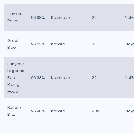
Guns N’
96.98%
Keskitaso
20
NetE
Roses
Great
96.03%
Korkea
25
Play
Blue
Fairytale
Legends:
Red
96.33%
Keskitaso
20
NetE
Riding
Hood
Buffalo
95.96%
Korkea
4096
Play
Blitz