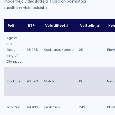
moderneja videoslotteja. Tässä on poimintoja
suosituimmista peleistä:
Peli
RTP
Volatiliteetti
Voittolinjat
Keh
Age of
the
Gods:
95.98%
Keskitaso/Korkea
25
Play
King of
Olympus
Starburst
96.09%
Matala
10
NetE
Top Gun
94.93%
Keskitaso
243
Play