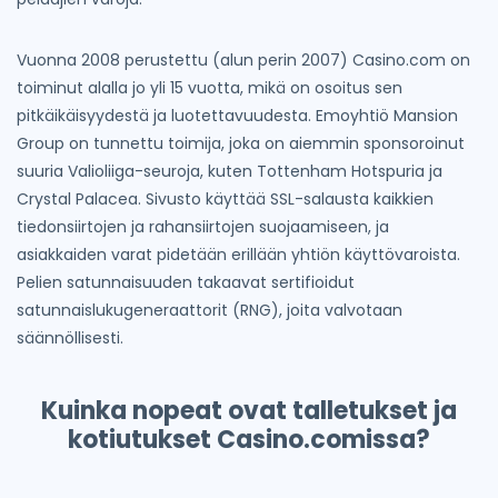
Vuonna 2008 perustettu (alun perin 2007) Casino.com on
toiminut alalla jo yli 15 vuotta, mikä on osoitus sen
pitkäikäisyydestä ja luotettavuudesta. Emoyhtiö Mansion
Group on tunnettu toimija, joka on aiemmin sponsoroinut
suuria Valioliiga-seuroja, kuten Tottenham Hotspuria ja
Crystal Palacea. Sivusto käyttää SSL-salausta kaikkien
tiedonsiirtojen ja rahansiirtojen suojaamiseen, ja
asiakkaiden varat pidetään erillään yhtiön käyttövaroista.
Pelien satunnaisuuden takaavat sertifioidut
satunnaislukugeneraattorit (RNG), joita valvotaan
säännöllisesti.
Kuinka nopeat ovat talletukset ja
kotiutukset Casino.comissa?