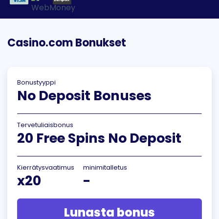
Casino.com Bonukset
Bonustyyppi
No Deposit Bonuses
Tervetuliaisbonus
20 Free Spins No Deposit
Kierrätysvaatimus
minimitalletus
x20
-
Lunasta bonus