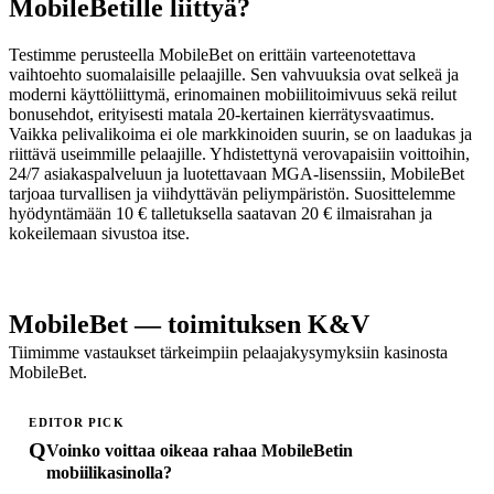
MobileBetille liittyä?
Testimme perusteella MobileBet on erittäin varteenotettava
vaihtoehto suomalaisille pelaajille. Sen vahvuuksia ovat selkeä ja
moderni käyttöliittymä, erinomainen mobiilitoimivuus sekä reilut
bonusehdot, erityisesti matala 20-kertainen kierrätysvaatimus.
Vaikka pelivalikoima ei ole markkinoiden suurin, se on laadukas ja
riittävä useimmille pelaajille. Yhdistettynä verovapaisiin voittoihin,
24/7 asiakaspalveluun ja luotettavaan MGA-lisenssiin, MobileBet
tarjoaa turvallisen ja viihdyttävän peliympäristön. Suosittelemme
hyödyntämään 10 € talletuksella saatavan 20 € ilmaisrahan ja
kokeilemaan sivustoa itse.
ARVOSTELUTOIMITUS
MobileBet — toimituksen K&V
Tiimimme vastaukset tärkeimpiin pelaajakysymyksiin kasinosta
MobileBet.
EDITOR PICK
Q
Voinko voittaa oikeaa rahaa MobileBetin
mobiilikasinolla?