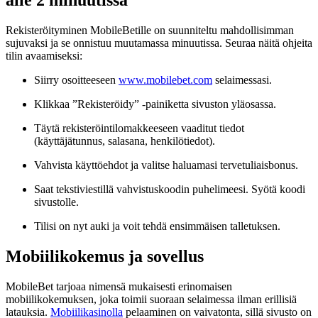
alle 2 minuutissa
Rekisteröityminen MobileBetille on suunniteltu mahdollisimman
sujuvaksi ja se onnistuu muutamassa minuutissa. Seuraa näitä ohjeita
tilin avaamiseksi:
Siirry osoitteeseen
www.mobilebet.com
selaimessasi.
Klikkaa ”Rekisteröidy” -painiketta sivuston yläosassa.
Täytä rekisteröintilomakkeeseen vaaditut tiedot
(käyttäjätunnus, salasana, henkilötiedot).
Vahvista käyttöehdot ja valitse haluamasi tervetuliaisbonus.
Saat tekstiviestillä vahvistuskoodin puhelimeesi. Syötä koodi
sivustolle.
Tilisi on nyt auki ja voit tehdä ensimmäisen talletuksen.
Mobiilikokemus ja sovellus
MobileBet tarjoaa nimensä mukaisesti erinomaisen
mobiilikokemuksen, joka toimii suoraan selaimessa ilman erillisiä
latauksia.
Mobiilikasinolla
pelaaminen on vaivatonta, sillä sivusto on