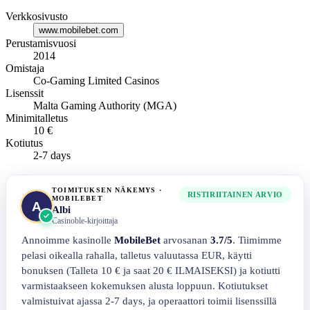
Verkkosivusto
www.mobilebet.com
Perustamisvuosi
2014
Omistaja
Co-Gaming Limited Casinos
Lisenssit
Malta Gaming Authority (MGA)
Minimitalletus
10 €
Kotiutus
2-7 days
TOIMITUKSEN NÄKEMYS ·
RISTIRIITAINEN ARVIO
MOBILEBET
Albi
Casinoble-kirjoittaja
Annoimme kasinolle
MobileBet
arvosanan
3.7/5
. Tiimimme
pelasi oikealla rahalla, talletus valuutassa EUR, käytti
bonuksen (Talleta 10 € ja saat 20 € ILMAISEKSI) ja kotiutti
varmistaakseen kokemuksen alusta loppuun. Kotiutukset
valmistuivat ajassa 2-7 days, ja operaattori toimii lisenssillä