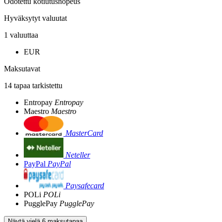
Odotettu kotiutusnopeus
Hyväksytyt valuutat
1 valuuttaa
EUR
Maksutavat
14 tapaa tarkistettu
Entropay
Entropay
Maestro
Maestro
MasterCard
Neteller
PayPal
PayPal
Paysafecard
POLi
POLi
PugglePay
PugglePay
Näytä vielä 6 maksutapaa