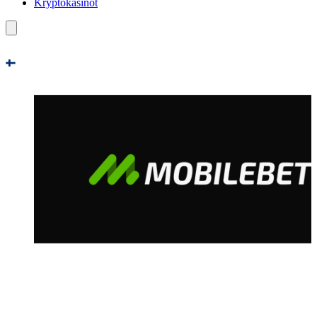
Kryptokasinot
Etusivu
/
Nettikasinot
/
MobileBet
Suomi · Kasinoarvostelu
MobileBet-arvostelu
3.7
★★★★
★
/5