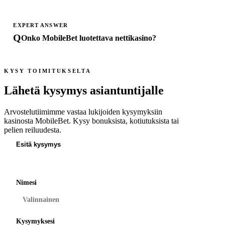
EXPERT ANSWER
Q
Onko MobileBet luotettava nettikasino?
KYSY TOIMITUKSELTA
Lähetä kysymys asiantuntijalle
Arvostelutiimimme vastaa lukijoiden kysymyksiin
kasinosta MobileBet. Kysy bonuksista, kotiutuksista tai
pelien reiluudesta.
Esitä kysymys
Nimesi
Kysymyksesi