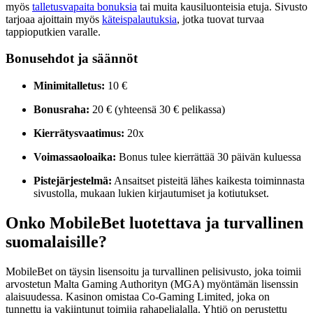
myös
talletusvapaita bonuksia
tai muita kausiluonteisia etuja. Sivusto
tarjoaa ajoittain myös
käteispalautuksia
, jotka tuovat turvaa
tappioputkien varalle.
Bonusehdot ja säännöt
Minimitalletus:
10 €
Bonusraha:
20 € (yhteensä 30 € pelikassa)
Kierrätysvaatimus:
20x
Voimassaoloaika:
Bonus tulee kierrättää 30 päivän kuluessa
Pistejärjestelmä:
Ansaitset pisteitä lähes kaikesta toiminnasta
sivustolla, mukaan lukien kirjautumiset ja kotiutukset.
Onko MobileBet luotettava ja turvallinen
suomalaisille?
MobileBet on täysin lisensoitu ja turvallinen pelisivusto, joka toimii
arvostetun Malta Gaming Authorityn (MGA) myöntämän lisenssin
alaisuudessa. Kasinon omistaa Co-Gaming Limited, joka on
tunnettu ja vakiintunut toimija rahapelialalla. Yhtiö on perustettu