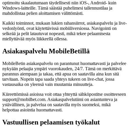
optimoitu skaalautumaan täydellisesti niin iOS-, Android- kuin
Windows-laitteille. Tämä säästää puhelimesi tallennustilaa ja
mahdollistaa pelien aloittamisen välittömästi.
Kaikki toiminnot, mukaan lukien rahansiirrot, asiakaspalvelu ja live-
vedonlyönti, ovat käytettävissä mobiiliversiossa. Navigointi on
selkeää ja pelit latautuvat nopeasti, mikä tekee pelaamisesta
miellyttävää myös liikkeellä ollessa.
Asiakaspalvelu MobileBetillä
MobileBetin asiakaspalvelu on parantunut huomattavasti ja palvelee
nykyään pelaajia ympäri vuorokauden, 24/7. Tämä on merkittävä
parannus aiempaan ja takaa, että apua on saatavilla aina kun sitä
tarvitaan. Nopein tapa saada yhteys tukeen on live-chat, jossa
vastausaika on yleensä vain muutamia minuutteja.
Kiireettömissä asioissa voit ottaa yhteyttä sähköpostitse osoitteeseen
support@mobilbet.com. Asiakaspalvelutiimi on asiantunteva ja
ystävällinen, ja palvelua on saatavilla myös suomeksi, mikä
helpottaa asiointia huomattavasti.
Vastuullisen pelaamisen työkalut