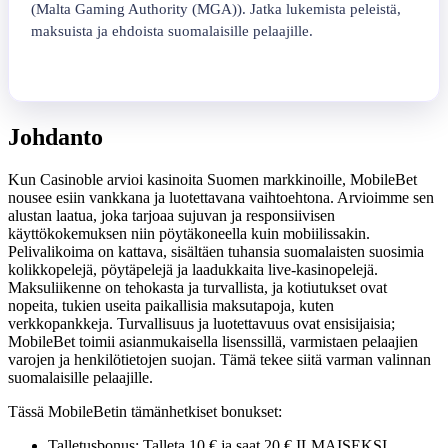
(Malta Gaming Authority (MGA)). Jatka lukemista peleistä,
maksuista ja ehdoista suomalaisille pelaajille.
Siirry kasinolle MobileBet
→
Johdanto
Kun Casinoble arvioi kasinoita Suomen markkinoille, MobileBet
nousee esiin vankkana ja luotettavana vaihtoehtona. Arvioimme sen
alustan laatua, joka tarjoaa sujuvan ja responsiivisen
käyttökokemuksen niin pöytäkoneella kuin mobiilissakin.
Pelivalikoima on kattava, sisältäen tuhansia suomalaisten suosimia
kolikkopelejä, pöytäpelejä ja laadukkaita live-kasinopelejä.
Maksuliikenne on tehokasta ja turvallista, ja kotiutukset ovat
nopeita, tukien useita paikallisia maksutapoja, kuten
verkkopankkeja. Turvallisuus ja luotettavuus ovat ensisijaisia;
MobileBet toimii asianmukaisella lisenssillä, varmistaen pelaajien
varojen ja henkilötietojen suojan. Tämä tekee siitä varman valinnan
suomalaisille pelaajille.
Tässä MobileBetin tämänhetkiset bonukset:
Talletusbonus: Talleta 10 € ja saat 20 € ILMAISEKSI.