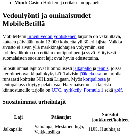
Muut:
Casino Hold'em ja erilaiset noppapelit.
Vedonlyönti ja ominaisuudet
MobileBetillä
MobileBetin
urheiluvedonlyöntiskenen
tarjonta on vakuuttava,
kattaen päivittäin noin 12 000 kohdetta yli 30 eri lajista. Vaikka
sivusto ei aivan yllä markkinajohtajien volyymiin, sen
kohdevalikoima on erittäin monipuolinen ja syvä. Erityisesti
suomalaisten suosimat lajit ovat hyvin edustettuina.
Suosituimmat lajit ovat luonnollisesti
jalkapallo
ja
tennis
, joissa
kertoimet ovat kilpailukykyisiä. Talvisin
jääkiekossa
on tarjolla
runsaasti kohteita NHL:stä Liigaan. Myös
koripallossa
ja
lentopallossa löytyy pelattavaa. Harvinaisemmista lajeista
kiinnostuneille tarjolla on
UFC
,
nyrkkeily
,
Formula 1
sekä
golf
.
Suosituimmat urheilulajit
Suositut
Laji
Pääsarjat
joukkueet/kohteet
Valioliiga, Mestarien liiga,
Jalkapallo
HJK, Huuhkajat
Veikkausliiga