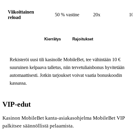
Viikoittainen
50 % vastine
20x
10
reload
Näin lunastat
Kierrätys
Rajoitukset
Rekisteröi uusi tili kasinolle MobileBet, tee vähintään 10 €
suuruinen kelpaava talletus, niin tervetuliaisbonus hyvitetään
automaattisesti. Jotkin tarjoukset voivat vaatia bonuskoodin
kassassa.
VIP-edut
Kasinon MobileBet kanta-asiakasohjelma MobileBet VIP
palkitsee säännöllistä pelaamista.