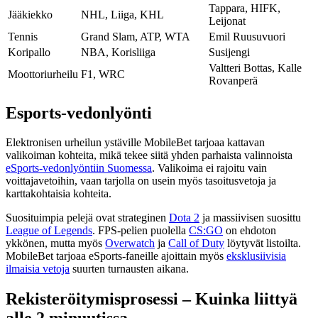
Tappara, HIFK,
Jääkiekko
NHL, Liiga, KHL
Leijonat
Tennis
Grand Slam, ATP, WTA
Emil Ruusuvuori
Koripallo
NBA, Korisliiga
Susijengi
Valtteri Bottas, Kalle
Moottoriurheilu
F1, WRC
Rovanperä
Esports-vedonlyönti
Elektronisen urheilun ystäville MobileBet tarjoaa kattavan
valikoiman kohteita, mikä tekee siitä yhden parhaista valinnoista
eSports-vedonlyöntiin Suomessa
. Valikoima ei rajoitu vain
voittajavetoihin, vaan tarjolla on usein myös tasoitusvetoja ja
karttakohtaisia kohteita.
Suosituimpia pelejä ovat strateginen
Dota 2
ja massiivisen suosittu
League of Legends
. FPS-pelien puolella
CS:GO
on ehdoton
ykkönen, mutta myös
Overwatch
ja
Call of Duty
löytyvät listoilta.
MobileBet tarjoaa eSports-faneille ajoittain myös
eksklusiivisia
ilmaisia vetoja
suurten turnausten aikana.
Rekisteröitymisprosessi – Kuinka liittyä