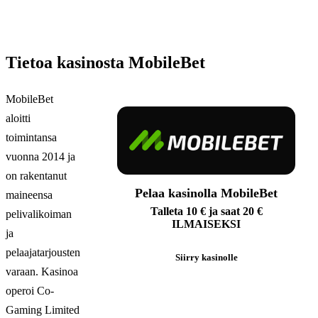
Tietoa kasinosta MobileBet
MobileBet
aloitti
toimintansa
vuonna 2014 ja
on rakentanut
Pelaa kasinolla MobileBet
maineensa
Talleta 10 € ja saat 20 €
pelivalikoiman
ILMAISEKSI
ja
pelaajatarjousten
Siirry kasinolle
varaan. Kasinoa
operoi Co-
Gaming Limited