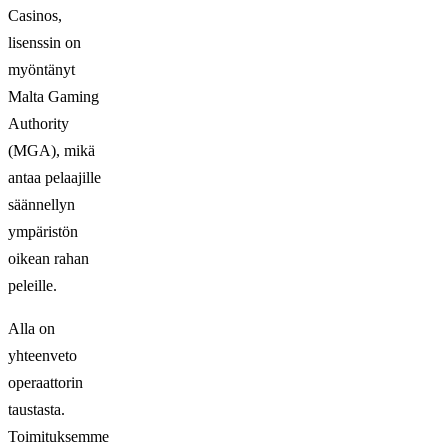
Casinos,
lisenssin on
myöntänyt
Malta Gaming
Authority
(MGA), mikä
antaa pelaajille
säännellyn
ympäristön
oikean rahan
peleille.
Alla on
yhteenveto
operaattorin
taustasta.
Toimituksemme