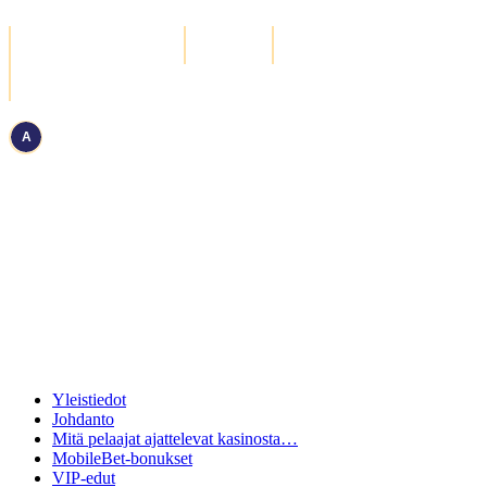
VÄHIMMÄISTALLETUS
KOTIUTUS
KIERRÄTYSVAATIMUS
10 €
2-7 days
20x
PERUSTETTU
2014
Tarkistanut
Albi
· Casinoble-kirjoittaja · Suomi ·
Päivitetty August 2026
TERVETULIAISBONUS
Talleta 10 € ja saat 20 € ILMAISEKSI
Käy kasinolla
18+ · Vain uusille asiakkaille ·
Ehdot ja säännöt voimassa
Yleistiedot
Johdanto
Mitä pelaajat ajattelevat kasinosta…
MobileBet-bonukset
VIP-edut