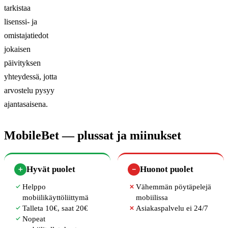
tarkistaa
lisenssi- ja
omistajatiedot
jokaisen
päivityksen
yhteydessä, jotta
arvostelu pysyy
ajantasaisena.
MobileBet — plussat ja miinukset
Hyvät puolet
Huonot puolet
＋
－
Helppo
Vähemmän pöytäpelejä
mobiilikäyttöliittymä
mobiilissa
Talleta 10€, saat 20€
Asiakaspalvelu ei 24/7
Nopeat