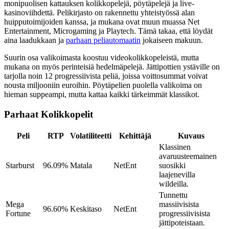
monipuolisen kattauksen kolikkopelejä, pöytäpelejä ja live-
kasinoviihdettä. Pelikirjasto on rakennettu yhteistyössä alan
huipputoimijoiden kanssa, ja mukana ovat muun muassa Net
Entertainment, Microgaming ja Playtech. Tämä takaa, että löydät
aina laadukkaan ja
parhaan peliautomaatin
jokaiseen makuun.
Suurin osa valikoimasta koostuu videokolikkopeleistä, mutta
mukana on myös perinteisiä hedelmäpelejä. Jättipottien ystäville on
tarjolla noin 12 progressiivista peliä, joissa voittosummat voivat
nousta miljooniin euroihin. Pöytäpelien puolella valikoima on
hieman suppeampi, mutta kattaa kaikki tärkeimmät klassikot.
Parhaat Kolikkopelit
Peli
RTP
Volatiliteetti
Kehittäjä
Kuvaus
Klassinen
avaruusteemainen
Starburst
96.09%
Matala
NetEnt
suosikki
laajenevilla
wildeilla.
Tunnettu
Mega
massiivisista
96.60%
Keskitaso
NetEnt
Fortune
progressiivisista
jättipoteistaan.