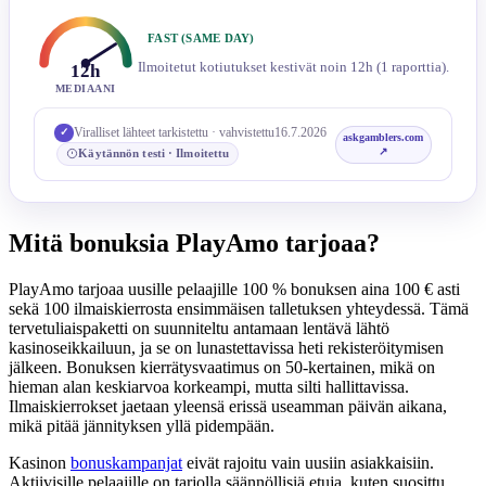
FAST (SAME DAY)
Ilmoitetut kotiutukset kestivät noin 12h (1 raporttia).
12h
MEDIAANI
✓
Viralliset lähteet tarkistettu · vahvistettu
16.7.2026
askgamblers.com
↗
Käytännön testi · Ilmoitettu
Mitä bonuksia PlayAmo tarjoaa?
PlayAmo tarjoaa uusille pelaajille 100 % bonuksen aina 100 € asti
sekä 100 ilmaiskierrosta ensimmäisen talletuksen yhteydessä. Tämä
tervetuliaispaketti on suunniteltu antamaan lentävä lähtö
kasinoseikkailuun, ja se on lunastettavissa heti rekisteröitymisen
jälkeen. Bonuksen kierrätysvaatimus on 50-kertainen, mikä on
hieman alan keskiarvoa korkeampi, mutta silti hallittavissa.
Ilmaiskierrokset jaetaan yleensä erissä useamman päivän aikana,
mikä pitää jännityksen yllä pidempään.
Kasinon
bonuskampanjat
eivät rajoitu vain uusiin asiakkaisiin.
Aktiivisille pelaajille on tarjolla säännöllisiä etuja, kuten suosittu