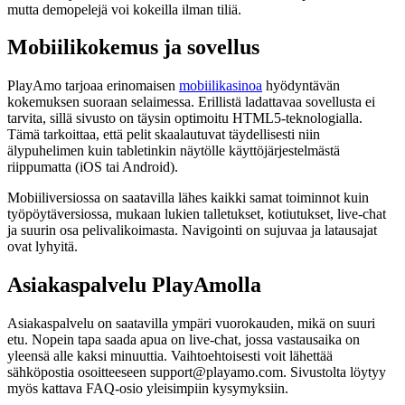
mutta demopelejä voi kokeilla ilman tiliä.
Mobiilikokemus ja sovellus
PlayAmo tarjoaa erinomaisen
mobiilikasinoa
hyödyntävän
kokemuksen suoraan selaimessa. Erillistä ladattavaa sovellusta ei
tarvita, sillä sivusto on täysin optimoitu HTML5-teknologialla.
Tämä tarkoittaa, että pelit skaalautuvat täydellisesti niin
älypuhelimen kuin tabletinkin näytölle käyttöjärjestelmästä
riippumatta (iOS tai Android).
Mobiiliversiossa on saatavilla lähes kaikki samat toiminnot kuin
työpöytäversiossa, mukaan lukien talletukset, kotiutukset, live-chat
ja suurin osa pelivalikoimasta. Navigointi on sujuvaa ja latausajat
ovat lyhyitä.
Asiakaspalvelu PlayAmolla
Asiakaspalvelu on saatavilla ympäri vuorokauden, mikä on suuri
etu. Nopein tapa saada apua on live-chat, jossa vastausaika on
yleensä alle kaksi minuuttia. Vaihtoehtoisesti voit lähettää
sähköpostia osoitteeseen support@playamo.com. Sivustolta löytyy
myös kattava FAQ-osio yleisimpiin kysymyksiin.