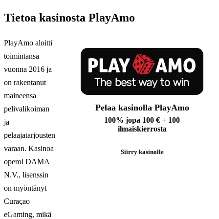
Tietoa kasinosta PlayAmo
PlayAmo aloitti
toimintansa
vuonna 2016 ja
on rakentanut
maineensa
Pelaa kasinolla PlayAmo
pelivalikoiman
100% jopa 100 € + 100
ja
ilmaiskierrosta
pelaajatarjousten
varaan. Kasinoa
Siirry kasinolle
operoi DAMA
N.V., lisenssin
on myöntänyt
Curaçao
eGaming, mikä