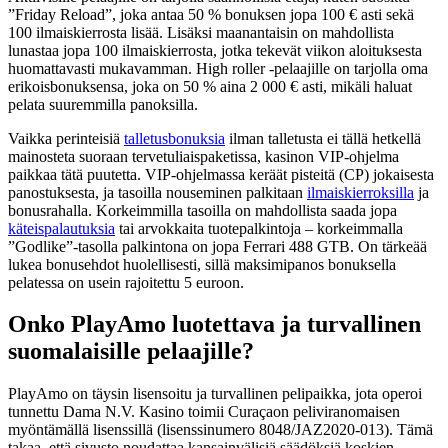
”Friday Reload”, joka antaa 50 % bonuksen jopa 100 € asti sekä
100 ilmaiskierrosta lisää. Lisäksi maanantaisin on mahdollista
lunastaa jopa 100 ilmaiskierrosta, jotka tekevät viikon aloituksesta
huomattavasti mukavamman. High roller -pelaajille on tarjolla oma
erikoisbonuksensa, joka on 50 % aina 2 000 € asti, mikäli haluat
pelata suuremmilla panoksilla.
Vaikka perinteisiä
talletusbonuksia
ilman talletusta ei tällä hetkellä
mainosteta suoraan tervetuliaispaketissa, kasinon VIP-ohjelma
paikkaa tätä puutetta. VIP-ohjelmassa keräät pisteitä (CP) jokaisesta
panostuksesta, ja tasoilla nouseminen palkitaan
ilmaiskierroksilla
ja
bonusrahalla. Korkeimmilla tasoilla on mahdollista saada jopa
käteispalautuksia
tai arvokkaita tuotepalkintoja – korkeimmalla
”Godlike”-tasolla palkintona on jopa Ferrari 488 GTB. On tärkeää
lukea bonusehdot huolellisesti, sillä maksimipanos bonuksella
pelatessa on usein rajoitettu 5 euroon.
Onko PlayAmo luotettava ja turvallinen
suomalaisille pelaajille?
PlayAmo on täysin lisensoitu ja turvallinen pelipaikka, jota operoi
tunnettu Dama N.V. Kasino toimii Curaçaon peliviranomaisen
myöntämällä lisenssillä (lisenssinumero 8048/JAZ2020-013). Tämä
takaa, että sivusto noudattaa kansainvälisiä säädöksiä koskien