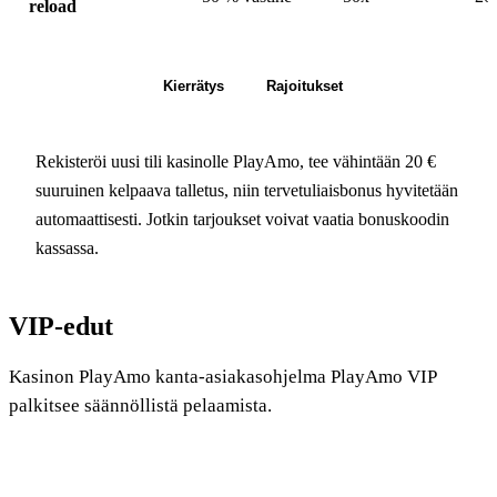
reload
Näin lunastat
Kierrätys
Rajoitukset
Rekisteröi uusi tili kasinolle PlayAmo, tee vähintään 20 €
suuruinen kelpaava talletus, niin tervetuliaisbonus hyvitetään
automaattisesti. Jotkin tarjoukset voivat vaatia bonuskoodin
kassassa.
VIP-edut
Kasinon PlayAmo kanta-asiakasohjelma PlayAmo VIP
palkitsee säännöllistä pelaamista.