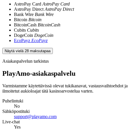
AstroPay Card
AstroPay Card
AstroPay Direct
AstroPay Direct
Bank Wire
Bank Wire
Bitcoin
Bitcoin
BitcoinCash
BitcoinCash
Cubits
Cubits
DogeCoin
DogeCoin
EcoPayz
EcoPayz
Näytä vielä 28 maksutapaa
Asiakaspalvelun tarkistus
PlayAmo-asiakaspalvelu
Varmistamme käytettävissä olevat tukikanavat, vastausvaihtoehdot ja
ilmoitetut aukioloajat tätä kasinoarvostelua varten.
Puhelintuki
No
Sähköpostituki
support@playamo.com
Live-chat
Yes