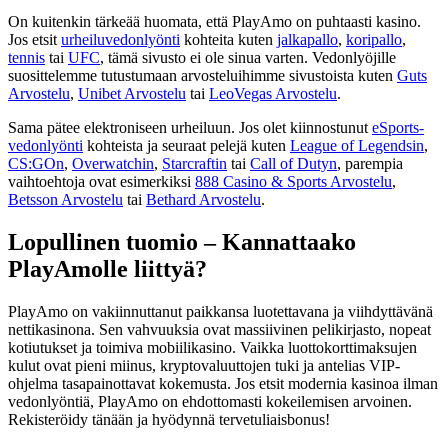
On kuitenkin tärkeää huomata, että PlayAmo on puhtaasti kasino.
Jos etsit
urheiluvedonlyönti
kohteita kuten
jalkapallo
,
koripallo
,
tennis
tai
UFC
, tämä sivusto ei ole sinua varten. Vedonlyöjille
suosittelemme tutustumaan arvosteluihimme sivustoista kuten
Guts
Arvostelu
,
Unibet Arvostelu
tai
LeoVegas Arvostelu
.
Sama pätee elektroniseen urheiluun. Jos olet kiinnostunut
eSports-
vedonlyönti
kohteista ja seuraat pelejä kuten
League of Legendsin
,
CS:GOn
,
Overwatchin
,
Starcraftin
tai
Call of Dutyn
, parempia
vaihtoehtoja ovat esimerkiksi
888 Casino & Sports Arvostelu
,
Betsson Arvostelu
tai
Bethard Arvostelu
.
Lopullinen tuomio – Kannattaako
PlayAmolle liittyä?
PlayAmo on vakiinnuttanut paikkansa luotettavana ja viihdyttävänä
nettikasinona. Sen vahvuuksia ovat massiivinen pelikirjasto, nopeat
kotiutukset ja toimiva mobiilikasino. Vaikka luottokorttimaksujen
kulut ovat pieni miinus, kryptovaluuttojen tuki ja antelias VIP-
ohjelma tasapainottavat kokemusta. Jos etsit modernia kasinoa ilman
vedonlyöntiä, PlayAmo on ehdottomasti kokeilemisen arvoinen.
Rekisteröidy tänään ja hyödynnä tervetuliaisbonus!