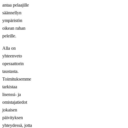
antaa pelaajille
säännellyn
ympäristön
oikean rahan
peleille.
Alla on
yhteenveto
operaattorin
taustasta.
Toimituksemme
tarkistaa
lisenssi- ja
omistajatiedot
jokaisen
päivityksen
yhteydessä, jotta