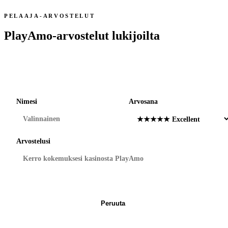
PELAAJA-ARVOSTELUT
PlayAmo-arvostelut lukijoilta
Lähetä arvostelu
Nimesi
Arvosana
Arvostelusi
Julkaise arvostelu
Peruuta