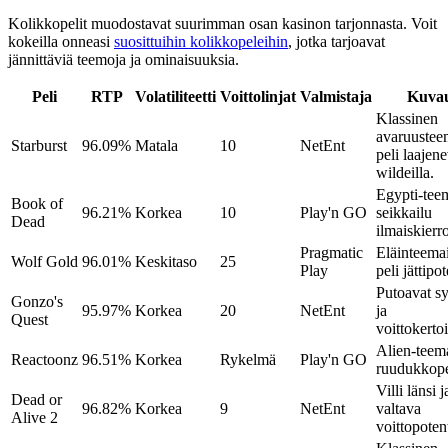
Kolikkopelit muodostavat suurimman osan kasinon tarjonnasta. Voit
kokeilla onneasi
suosittuihin kolikkopeleihin
, jotka tarjoavat
jännittäviä teemoja ja ominaisuuksia.
Peli
RTP
Volatiliteetti
Voittolinjat
Valmistaja
Kuva
Klassinen
avaruustee
Starburst
96.09%
Matala
10
NetEnt
peli laajene
wildeilla.
Egypti-tee
Book of
96.21%
Korkea
10
Play'n GO
seikkailu
Dead
ilmaiskierro
Pragmatic
Eläinteema
Wolf Gold
96.01%
Keskitaso
25
Play
peli jättipot
Putoavat s
Gonzo's
95.97%
Korkea
20
NetEnt
ja
Quest
voittokerto
Alien-teem
Reactoonz
96.51%
Korkea
Rykelmä
Play'n GO
ruudukkope
Villi länsi j
Dead or
96.82%
Korkea
9
NetEnt
valtava
Alive 2
voittopotent