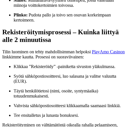
Mines:
Miinaharava-tyylinen onnenpeli, jossa vältellään
miinoja voittokertoimien toivossa.
Plinko:
Pudota pallo ja toivo sen osuvan korkeimpaan
kertoimeen.
Rekisteröitymisprosessi – Kuinka liittyä
alle 2 minuutissa
Tilin luominen on tehty mahdollisimman helpoksi
PlayAmo Casinon
linkkimme kautta. Prosessi on suoraviivainen:
Klikkaa ”Rekisteröidy” -painiketta sivuston yläkulmassa.
Syötä sähköpostiosoitteesi, luo salasana ja valitse valuutta
(EUR).
Täytä henkilötietosi (nimi, osoite, syntymäaika)
totuudenmukaisesti.
Vahvista sähköpostiosoitteesi klikkaamalla saamaasi linkkiä.
Tee ensitalletus ja lunasta bonuksesi.
Rekisteröityminen on välttämätöntä oikealla rahalla pelaamiseen,