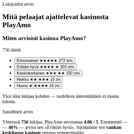
Lukijoiden arvio
Mitä pelaajat ajattelevat kasinosta
PlayAmo
Miten arvioisit kasinoa PlayAmo?
756 ääntä
Erinomainen
★★★★★
273
36%
Erittäin hyvä
★★★★
★
303
40%
Keskinkertainen
★★★
★★
150
20%
Heikko
★★
★★★
15
2%
Huono
★
★★★★
15
2%
Yksi ääni lukijaa kohden — uudelleen äänestäminen ei muuta
tulosta.
Sanallinen arvio
Yhteensä
756
lukijaa, PlayAmo arvosanaa
4.06 / 5
. Enemmistö —
—
40%
— arvioi sen
«Erittäin hyvä»
. Sijoitamme sen
vankan
keskitason kasinon
omassa segmentissään.