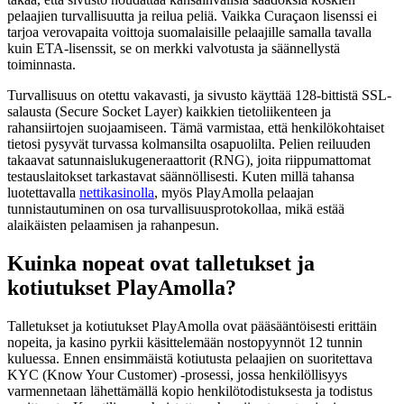
pelaajien turvallisuutta ja reilua peliä. Vaikka Curaçaon lisenssi ei
tarjoa verovapaita voittoja suomalaisille pelaajille samalla tavalla
kuin ETA-lisenssit, se on merkki valvotusta ja säännellystä
toiminnasta.
Turvallisuus on otettu vakavasti, ja sivusto käyttää 128-bittistä SSL-
salausta (Secure Socket Layer) kaikkien tietoliikenteen ja
rahansiirtojen suojaamiseen. Tämä varmistaa, että henkilökohtaiset
tietosi pysyvät turvassa kolmansilta osapuolilta. Pelien reiluuden
takaavat satunnaislukugeneraattorit (RNG), joita riippumattomat
testauslaitokset tarkastavat säännöllisesti. Kuten millä tahansa
luotettavalla
nettikasinolla
, myös PlayAmolla pelaajan
tunnistautuminen on osa turvallisuusprotokollaa, mikä estää
alaikäisten pelaamisen ja rahanpesun.
Kuinka nopeat ovat talletukset ja
kotiutukset PlayAmolla?
Talletukset ja kotiutukset PlayAmolla ovat pääsääntöisesti erittäin
nopeita, ja kasino pyrkii käsittelemään nostopyynnöt 12 tunnin
kuluessa. Ennen ensimmäistä kotiutusta pelaajien on suoritettava
KYC (Know Your Customer) -prosessi, jossa henkilöllisyys
varmennetaan lähettämällä kopio henkilötodistuksesta ja todistus