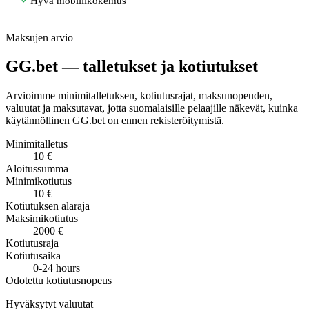
Hyvä mobiilikokemus
Maksujen arvio
GG.bet — talletukset ja kotiutukset
Arvioimme minimitalletuksen, kotiutusrajat, maksunopeuden,
valuutat ja maksutavat, jotta suomalaisille pelaajille näkevät, kuinka
käytännöllinen GG.bet on ennen rekisteröitymistä.
Minimitalletus
10 €
Aloitussumma
Minimikotiutus
10 €
Kotiutuksen alaraja
Maksimikotiutus
2000 €
Kotiutusraja
Kotiutusaika
0-24 hours
Odotettu kotiutusnopeus
Hyväksytyt valuutat