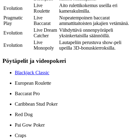
Live
Aito rulettikokemus useilla eri
Evolution
Roulette
kamerakulmilla.
Pragmatic
Live
Nopeatempoinen baccarat
Play
Baccarat
ammattitaitoisten jakajien vetämänä.
Live Dream
Viihdyttävä onnenpyöräpeli
Evolution
Catcher
yksinkertaisilla säännöillä.
Live
Lautapeliin perustuva show-peli
Evolution
Monopoly
upeilla 3D-bonuskierroksilla.
Pöytäpelit ja videopokeri
Blackjack Classic
European Roulette
Baccarat Pro
Caribbean Stud Poker
Red Dog
Pai Gow Poker
Craps