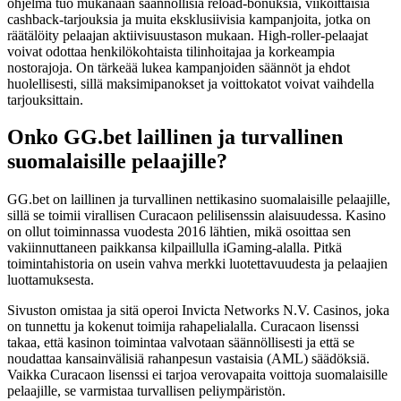
ohjelma tuo mukanaan säännöllisiä reload-bonuksia, viikoittaisia
cashback-tarjouksia ja muita eksklusiivisia kampanjoita, jotka on
räätälöity pelaajan aktiivisuustason mukaan. High-roller-pelaajat
voivat odottaa henkilökohtaista tilinhoitajaa ja korkeampia
nostorajoja. On tärkeää lukea kampanjoiden säännöt ja ehdot
huolellisesti, sillä maksimipanokset ja voittokatot voivat vaihdella
tarjouksittain.
Onko GG.bet laillinen ja turvallinen
suomalaisille pelaajille?
GG.bet on laillinen ja turvallinen nettikasino suomalaisille pelaajille,
sillä se toimii virallisen Curacaon pelilisenssin alaisuudessa. Kasino
on ollut toiminnassa vuodesta 2016 lähtien, mikä osoittaa sen
vakiinnuttaneen paikkansa kilpaillulla iGaming-alalla. Pitkä
toimintahistoria on usein vahva merkki luotettavuudesta ja pelaajien
luottamuksesta.
Sivuston omistaa ja sitä operoi Invicta Networks N.V. Casinos, joka
on tunnettu ja kokenut toimija rahapelialalla. Curacaon lisenssi
takaa, että kasinon toimintaa valvotaan säännöllisesti ja että se
noudattaa kansainvälisiä rahanpesun vastaisia (AML) säädöksiä.
Vaikka Curacaon lisenssi ei tarjoa verovapaita voittoja suomalaisille
pelaajille, se varmistaa turvallisen peliympäristön.