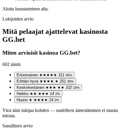
Aloita lunastaminen alta.
Lukijoiden arvio
Mitä pelaajat ajattelevat kasinosta
GG.bet
Miten arvioisit kasinoa GG.bet?
692 ääntä
Erinomainen
★★★★★
311
45%
Erittäin hyvä
★★★★
★
251
36%
Keskinkertainen
★★★
★★
102
15%
Heikko
★★
★★★
14
2%
Huono
★
★★★★
14
2%
Yksi ääni lukijaa kohden — uudelleen äänestäminen ei muuta
tulosta.
Sanallinen arvio