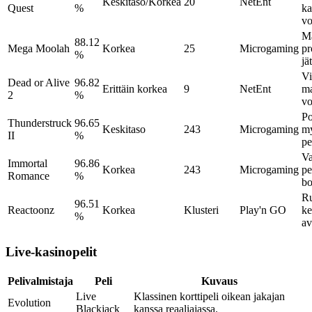
Keskitaso/Korkea
20
NetEnt
Quest
%
ka
vo
M
88.12
Mega Moolah
Korkea
25
Microgaming
pr
%
jä
Vi
Dead or Alive
96.82
Erittäin korkea
9
NetEnt
ma
2
%
vo
Po
Thunderstruck
96.65
Keskitaso
243
Microgaming
my
II
%
pe
Va
Immortal
96.86
Korkea
243
Microgaming
pe
Romance
%
bo
Ru
96.51
Reactoonz
Korkea
Klusteri
Play'n GO
ke
%
av
Live-kasinopelit
Pelivalmistaja
Peli
Kuvaus
Live
Klassinen korttipeli oikean jakajan
Evolution
Blackjack
kanssa reaaliajassa.