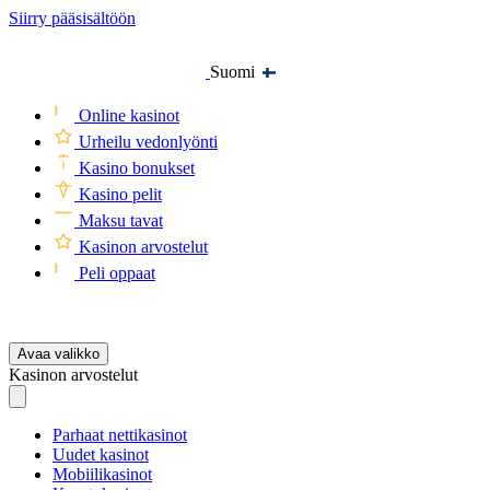
Siirry pääsisältöön
Suomi
Online kasinot
Urheilu vedonlyönti
Kasino bonukset
Kasino pelit
Maksu tavat
Kasinon arvostelut
Peli oppaat
Haku
Avaa valikko
Kasinon arvostelut
Parhaat nettikasinot
Uudet kasinot
Mobiilikasinot