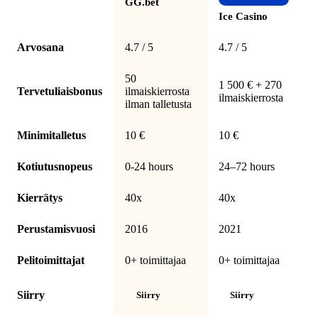
GG.bet
V
Ice Casino
Arvosana
4.7 / 5
4.7 / 5
4
50
J
1 500 € + 270
Tervetuliaisbonus
ilmaiskierrosta
1
ilmaiskierrosta
ilman talletusta
i
Minimitalletus
10 €
10 €
1
Kotiutusnopeus
0-24 hours
24–72 hours
2
Kierrätys
40x
40x
4
Perustamisvuosi
2016
2021
2
Pelitoimittajat
0+ toimittajaa
0+ toimittajaa
0
Siirry
Siirry
Siirry