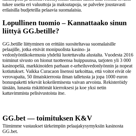
tukee useita eri valuuttoja ja maksutapoja, se palvelee joustavasti
erilaisilla budjeteilla pelaavia suomalaisia.
Lopullinen tuomio – Kannattaako sinun
liittyä GG.betille?
GG.betille liittyminen on erittäin suositeltavaa suomalaisille
pelaajille, jotka etsivät monipuolista kasino- ja
vedonlyöntikokemusta yhdeltä luotettavalta alustalta. Vuodesta 2016
toiminut sivusto on hionut tuotteensa huippuunsa, tarjoten yli 3 000
kasinopeliä, markkinoiden parhaan e-urheiluvedonlyönnin ja nopeat
kotiutukset. Vaikka Curacaon lisenssi tarkoittaa, että voitot eivät ole
verovapaita, 50 ilmaiskierrosta ilman talletusta ja jopa 1000 euron
bonuspaketti tekevät kokeilemisesta vaivan arvoista. Rekisteröidy
tänään, lunasta riskittömät kierroksesi ja koe yksi netin
kattavimmista pelisivustoista itse.
ARVOSTELUTOIMITUS
GG.bet — toimituksen K&V
Tiimimme vastaukset tärkeimpiin pelaajakysymyksiin kasinosta
GG.bet.