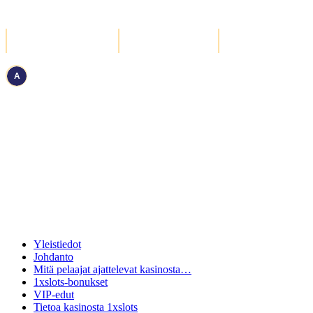
4.8
★★★★★
/5
VÄHIMMÄISTALLETUS
KOTIUTUS
KIERRÄTYSVAATI
10 €
3–7 business days
35x
Tarkistanut
Albi
· Casinoble-kirjoittaja · Suomi ·
Päivitetty August 2026
TERVETULIAISBONUS
300 € + 30 ilmaiskierrosta
Yleistiedot
Johdanto
Mitä pelaajat ajattelevat kasinosta…
1xslots-bonukset
VIP-edut
Tietoa kasinosta 1xslots