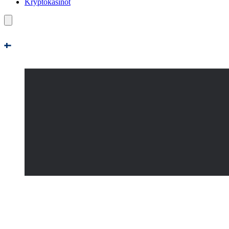
Kryptokasinot
Etusivu
/
Nettikasinot
/
1xslots
Suomi · Kasinoarvostelu
1xslots-arvostelu