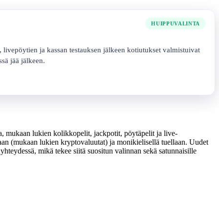
HUIPPUVALINTA
ivepöytien ja kassan testauksen jälkeen kotiutukset valmistuivat
sä jää jälkeen.
a, mukaan lukien kolikkopelit, jackpotit, pöytäpelit ja live-
aan (mukaan lukien kryptovaluutat) ja monikielisellä tuellaan. Uudet
 yhteydessä, mikä tekee siitä suositun valinnan sekä satunnaisille