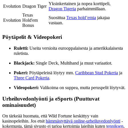
Yksinkertainen ja nopea korttipeli,
Evolution
Dragon Tiger
Dragon Tigeria
parhaimmillaan.
Texas
Suosittua
Texas hold’emia
jakajaa
Evolution
Hold'em
vastaan.
Bonus
Pöytäpelit & Videopokeri
Ruletti:
Useita versioita eurooppalaisesta ja amerikkalaisesta
ruletista.
Blackjack:
Single Deck, Multihand ja muut variaatiot.
Pokeri:
Pöytäpeleinä löytyy mm.
Caribbean Stud Pokeria
ja
Three Card Pokeria
.
Videopokeri:
Valikoima on suppea, mutta peruspelit löytyvät.
Urheiluvedonlyönti ja eSports (Puuttuvat
ominaisuudet)
On tärkeää huomata, että Wild Fortune keskittyy vain
kasinopeleihin. Jos etsit
hämmästyttävä online-urheiluvedonlyönti
-
kokemusta, tämä sivusto ei tarjoa kertoimia lajeihin kuten
tenniksen
,