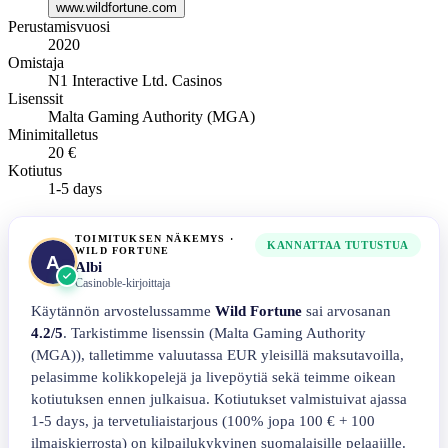
www.wildfortune.com
Perustamisvuosi
2020
Omistaja
N1 Interactive Ltd. Casinos
Lisenssit
Malta Gaming Authority (MGA)
Minimitalletus
20 €
Kotiutus
1-5 days
TOIMITUKSEN NÄKEMYS ·
KANNATTAA TUTUSTUA
WILD FORTUNE
Albi
Casinoble-kirjoittaja
Käytännön arvostelussamme
Wild Fortune
sai arvosanan
4.2/5
. Tarkistimme lisenssin (Malta Gaming Authority
(MGA)), talletimme valuutassa EUR yleisillä maksutavoilla,
pelasimme kolikkopelejä ja livepöytiä sekä teimme oikean
kotiutuksen ennen julkaisua. Kotiutukset valmistuivat ajassa
1-5 days, ja tervetuliaistarjous (100% jopa 100 € + 100
ilmaiskierrosta) on kilpailukykyinen suomalaisille pelaajille.