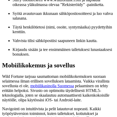
oikeassa yläkulmassa olevaa ”Rekisteröidy” -painiketta.
Syötä avautuvaan ikkunaan sähköpostiosoitteesi ja luo vahva
salasana.
Täytä henkilötietosi (nimi, osoite, syntymäaika) pyydettyihin
kenttiin.
Vahvista tilisi sähköpostiisi saapuneen linkin kautta.
Kirjaudu sisään ja tee ensimmäinen talletuksesi lunastaaksesi
bonuksen.
Mobiilikokemus ja sovellus
Wild Fortune tarjoaa saumattoman mobiilikokemuksen suoraan
selaimessa ilman erillisen sovelluksen lataamista. Vaikka virallista
sovellusta ei ole,
mobiilikasinolla Suomessa
pelaaminen on tehty
erittäin helpoksi. Sivusto on optimoitu täydellisesti HTML5-
teknologialla, joten se skaalautuu automaattisesti kaikenkokoisille
näytöille, olipa käytössäsi iOS- tai Android-laite.
Navigointi on intuitiivista ja pelit latautuvat nopeasti. Kaikki
työpöytäversion toiminnot, kuten talletukset, kotiutukset ja