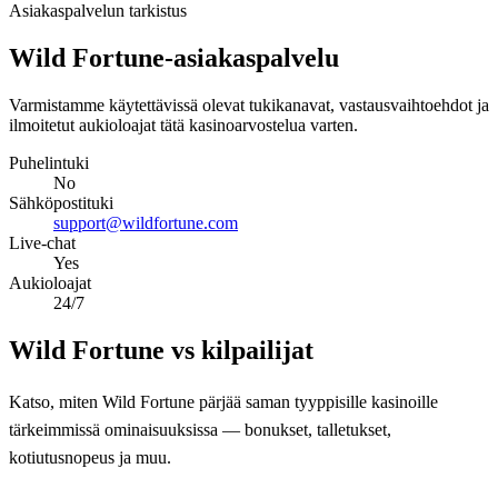
Asiakaspalvelun tarkistus
Wild Fortune-asiakaspalvelu
Varmistamme käytettävissä olevat tukikanavat, vastausvaihtoehdot ja
ilmoitetut aukioloajat tätä kasinoarvostelua varten.
Puhelintuki
No
Sähköpostituki
support@wildfortune.com
Live-chat
Yes
Aukioloajat
24/7
Wild Fortune vs kilpailijat
Katso, miten Wild Fortune pärjää saman tyyppisille kasinoille
tärkeimmissä ominaisuuksissa — bonukset, talletukset,
kotiutusnopeus ja muu.