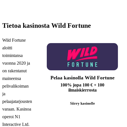
Tietoa kasinosta Wild Fortune
Wild Fortune
aloitti
toimintansa
vuonna 2020 ja
on rakentanut
Pelaa kasinolla Wild Fortune
maineensa
100% jopa 100 € + 100
pelivalikoiman
ilmaiskierrosta
ja
pelaajatarjousten
Siirry kasinolle
varaan. Kasinoa
operoi N1
Interactive Ltd.