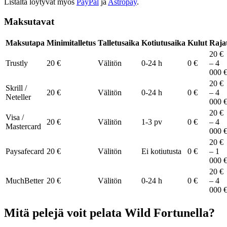
Listalta löytyvät myös
PayPal
ja
Astropay
.
Maksutavat
Maksutapa
Minimitalletus
Talletusaika
Kotiutusaika
Kulut
Raja
20 €
Trustly
20 €
Välitön
0-24 h
0 €
– 4
000 
20 €
Skrill /
20 €
Välitön
0-24 h
0 €
– 4
Neteller
000 
20 €
Visa /
20 €
Välitön
1-3 pv
0 €
– 4
Mastercard
000 
20 €
Paysafecard
20 €
Välitön
Ei kotiutusta
0 €
– 1
000 
20 €
MuchBetter
20 €
Välitön
0-24 h
0 €
– 4
000 
Mitä pelejä voit pelata Wild Fortunella?