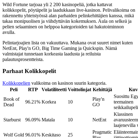
Wild Fortune tarjoaa yli 2 200 kasinopeliä, jotka kattavat
kolikkopelit, pöytäpelit ja laadukkaan live-kasinon. Pelivalikoima on
rakennettu yhteistyössä alan parhaiden pelinkehittäjien kanssa, mikä
takaa monipuolisen ja viihdyttävän kokemuksen. Aula on selkeä ja
pelien selaaminen on helppoa kategorioiden tai hakutoiminnon
avulla.
Pelintarjoajien lista on vakuuttava. Mukana ovat suuret nimet kuten
NetEnt, Play'n GO, Big Time Gaming ja Quickspin. Nämä
valmistajat tunnetaan korkeasta laadusta ja reiluista
palautusprosentteista.
Parhaat Kolikkopelit
Kolikkopelien
valikoima on kasinon suurin kategoria.
Peli
RTP
Volatiliteetti
Voittolinjat
Kehittäjä
Kuv
Suosittu Egy
Book of
Play'n
96.21%
Korkea
10
teemainen
Dead
GO
seikkailupeli
Klassinen
Starburst
96.09%
Matala
10
NetEnt
avaruusteem
laajenevilla 
Pragmatic
Eläinteemain
Wolf Gold
96.01%
Keskitaso
25
Play
jättipottiomi