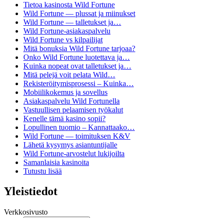
Tietoa kasinosta Wild Fortune
Wild Fortune — plussat ja miinukset
Wild Fortune — talletukset ja…
Wild Fortune-asiakaspalvelu
Wild Fortune vs kilpailijat
Mitä bonuksia Wild Fortune tarjoaa?
Onko Wild Fortune luotettava ja…
Kuinka nopeat ovat talletukset ja…
Mitä pelejä voit pelata Wild…
Rekisteröitymisprosessi – Kuinka…
Mobiilikokemus ja sovellus
Asiakaspalvelu Wild Fortunella
Vastuullisen pelaamisen työkalut
Kenelle tämä kasino sopii?
Lopullinen tuomio – Kannattaako…
Wild Fortune — toimituksen K&V
Lähetä kysymys asiantuntijalle
Wild Fortune-arvostelut lukijoilta
Samanlaisia kasinoita
Tutustu lisää
Yleistiedot
Verkkosivusto