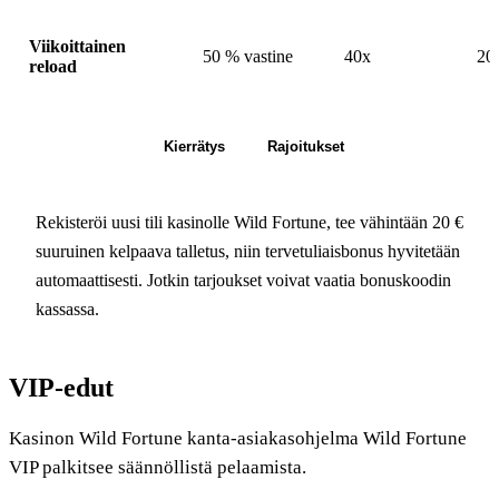
Viikoittainen
50 % vastine
40x
20
reload
Näin lunastat
Kierrätys
Rajoitukset
Rekisteröi uusi tili kasinolle Wild Fortune, tee vähintään 20 €
suuruinen kelpaava talletus, niin tervetuliaisbonus hyvitetään
automaattisesti. Jotkin tarjoukset voivat vaatia bonuskoodin
kassassa.
VIP-edut
Kasinon Wild Fortune kanta-asiakasohjelma Wild Fortune
VIP palkitsee säännöllistä pelaamista.