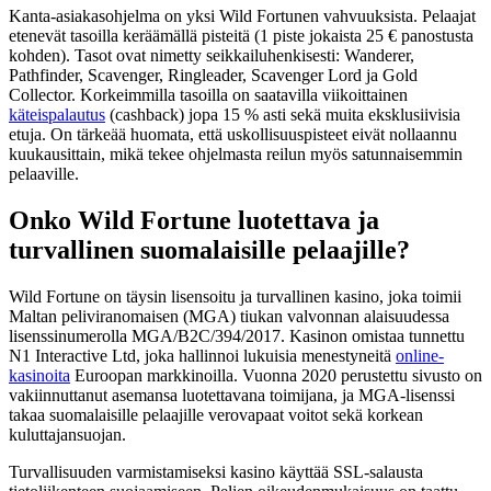
Kanta-asiakasohjelma on yksi Wild Fortunen vahvuuksista. Pelaajat
etenevät tasoilla keräämällä pisteitä (1 piste jokaista 25 € panostusta
kohden). Tasot ovat nimetty seikkailuhenkisesti: Wanderer,
Pathfinder, Scavenger, Ringleader, Scavenger Lord ja Gold
Collector. Korkeimmilla tasoilla on saatavilla viikoittainen
käteispalautus
(cashback) jopa 15 % asti sekä muita eksklusiivisia
etuja. On tärkeää huomata, että uskollisuuspisteet eivät nollaannu
kuukausittain, mikä tekee ohjelmasta reilun myös satunnaisemmin
pelaaville.
Onko Wild Fortune luotettava ja
turvallinen suomalaisille pelaajille?
Wild Fortune on täysin lisensoitu ja turvallinen kasino, joka toimii
Maltan peliviranomaisen (MGA) tiukan valvonnan alaisuudessa
lisenssinumerolla MGA/B2C/394/2017. Kasinon omistaa tunnettu
N1 Interactive Ltd, joka hallinnoi lukuisia menestyneitä
online-
kasinoita
Euroopan markkinoilla. Vuonna 2020 perustettu sivusto on
vakiinnuttanut asemansa luotettavana toimijana, ja MGA-lisenssi
takaa suomalaisille pelaajille verovapaat voitot sekä korkean
kuluttajansuojan.
Turvallisuuden varmistamiseksi kasino käyttää SSL-salausta