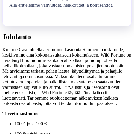
Alla erittelemme vahvuudet, heikkoudet ja bonusehdot.
Siirry kasinolle Wild Fortune
→
Johdanto
Kun me Casinoblella arvioimme kasinoita Suomen markkinoille,
keskitymme aina kokonaisvaltaiseen kokemukseen. Wild Fortune on
herättänyt huomiomme vankalla alustallaan ja monipuolisella
pelivalikoimallaan, joka vastaa suomalaisten pelaajien odotuksiin.
Me arvioimme tarkasti pelien laatua, käyttöliittymää ja pelaajille
relevantteja ominaisuuksia. Maksuliikenteen osalta tutkimme
kotiutusten nopeuden ja paikallisten maksutapojen saatavuuden,
varmistaen sujuvat Euro-siirrot. Turvallisuus ja lisensointi ovat
meille ensisijaisia, ja Wild Fortune täyttää nämä kriteerit
luotettavasti. Tarjoamme puolueettoman näkemyksen kaikista
tärkeistä osa-alueista, jotta voit tehdä informoidun päätöksen.
Tervetuliaisbonus:
100% jopa 100 €
100 ilmaiskierrosta