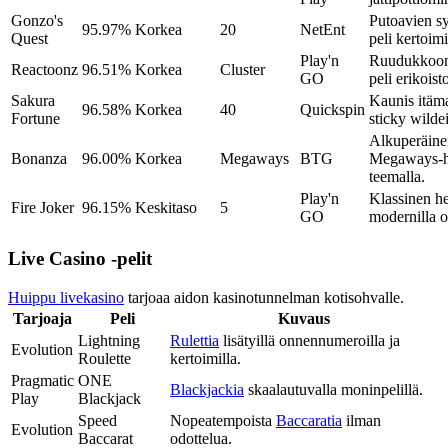
Gonzo's
Putoavien s
95.97%
Korkea
20
NetEnt
Quest
peli kertoimi
Play'n
Ruudukkoon
Reactoonz
96.51%
Korkea
Cluster
GO
peli erikoist
Sakura
Kaunis itäma
96.58%
Korkea
40
Quickspin
Fortune
sticky wildei
Alkuperäine
Bonanza
96.00%
Korkea
Megaways
BTG
Megaways-hi
teemalla.
Play'n
Klassinen h
Fire Joker
96.15%
Keskitaso
5
GO
modernilla ot
Live Casino -pelit
Huippu livekasino
tarjoaa aidon kasinotunnelman kotisohvalle.
Tarjoaja
Peli
Kuvaus
Lightning
Rulettia
lisätyillä onnennumeroilla ja
Evolution
Roulette
kertoimilla.
Pragmatic
ONE
Blackjackia
skaalautuvalla moninpelillä.
Play
Blackjack
Speed
Nopeatempoista
Baccaratia
ilman
Evolution
Baccarat
odottelua.