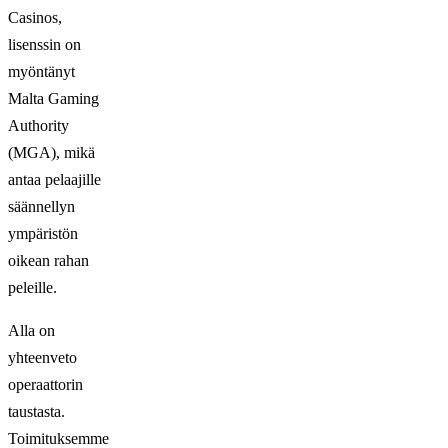
Casinos,
lisenssin on
myöntänyt
Malta Gaming
Authority
(MGA), mikä
antaa pelaajille
säännellyn
ympäristön
oikean rahan
peleille.
Alla on
yhteenveto
operaattorin
taustasta.
Toimituksemme