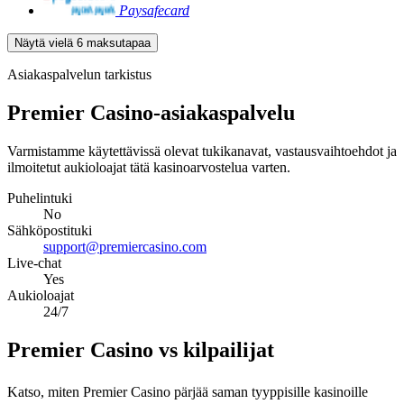
Paysafecard
Näytä vielä 6 maksutapaa
Asiakaspalvelun tarkistus
Premier Casino-asiakaspalvelu
Varmistamme käytettävissä olevat tukikanavat, vastausvaihtoehdot ja
ilmoitetut aukioloajat tätä kasinoarvostelua varten.
Puhelintuki
No
Sähköpostituki
support@premiercasino.com
Live-chat
Yes
Aukioloajat
24/7
Premier Casino vs kilpailijat
Katso, miten Premier Casino pärjää saman tyyppisille kasinoille