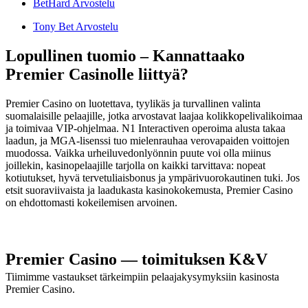
BetHard Arvostelu
Tony Bet Arvostelu
Lopullinen tuomio – Kannattaako
Premier Casinolle liittyä?
Premier Casino on luotettava, tyylikäs ja turvallinen valinta
suomalaisille pelaajille, jotka arvostavat laajaa kolikkopelivalikoimaa
ja toimivaa VIP-ohjelmaa. N1 Interactiven operoima alusta takaa
laadun, ja MGA-lisenssi tuo mielenrauhaa verovapaiden voittojen
muodossa. Vaikka urheiluvedonlyönnin puute voi olla miinus
joillekin, kasinopelaajille tarjolla on kaikki tarvittava: nopeat
kotiutukset, hyvä tervetuliaisbonus ja ympärivuorokautinen tuki. Jos
etsit suoraviivaista ja laadukasta kasinokokemusta, Premier Casino
on ehdottomasti kokeilemisen arvoinen.
ARVOSTELUTOIMITUS
Premier Casino — toimituksen K&V
Tiimimme vastaukset tärkeimpiin pelaajakysymyksiin kasinosta
Premier Casino.