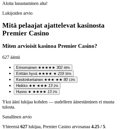
Aloita lunastaminen alta!
Lukijoiden arvio
Mitä pelaajat ajattelevat kasinosta
Premier Casino
Miten arvioisit kasinoa Premier Casino?
627 ääntä
Erinomainen
★★★★★
302
48%
Erittäin hyvä
★★★★
★
219
35%
Keskinkertainen
★★★
★★
80
13%
Heikko
★★
★★★
13
2%
Huono
★
★★★★
13
2%
Yksi ääni lukijaa kohden — uudelleen äänestäminen ei muuta
tulosta.
Sanallinen arvio
Yhteensä
627
lukijaa, Premier Casino arvosanaa
4.25 / 5
.