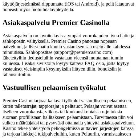
käyttöjärjestelmästä riippumatta (iOS tai Android), ja pelit latautuvat
nopeasti myös mobiilidatayhteydellä.
Asiakaspalvelu Premier Casinolla
Asiakaspalvelu on tavoitettavissa ympäri vuorokauden live-chatin ja
sähköpostin välityksellä. Premier Casino panostaa nopeaan
palveluun, ja live-chatin kautta vastauksen saa usein alle kahdessa
minuutissa. Sähköpostitse (support@premiercasino.com)
lähetettyihin tiedusteluihin vastataan yleensä muutaman tunnin
kuluessa. Lisäksi sivustolta löytyy kattava FAQ-osio, josta löytyy
vastaukset yleisimpiin kysymyksiin liittyen tiliin, bonuksiin ja
rahansiirtoihin.
Vastuullisen pelaamisen työkalut
Premier Casino tarjoaa kattavat työkalut vastuulliseen pelaamiseen,
kuten talletusrajat, tappiorajat ja pelitauot. Pelaajat voivat asettaa
itselleen vuorokausi-, viikko- tai kuukausikohtaisia rajoituksia
suoraan profiilistaan hallitakseen pelaamistaan. Tarvittaessa tilin voi
sulkea määräajaksi tai pysyvästi ottamalla yhteyttä asiakaspalveluun.
Kasino tekee yhteistyötä peliongelmissa auttavien järjestöjen kanssa
ja tarjoaa linkkejä tukipalveluihin, kuten Peluuriin, varmistaakseen