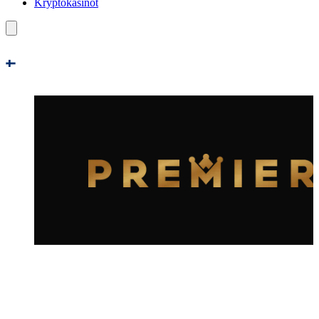
Kryptokasinot
Etusivu
/
Nettikasinot
/
Premier Casino
Suomi · Kasinoarvostelu
Premier Casino-arvostelu
4.8
★★★★★
/5