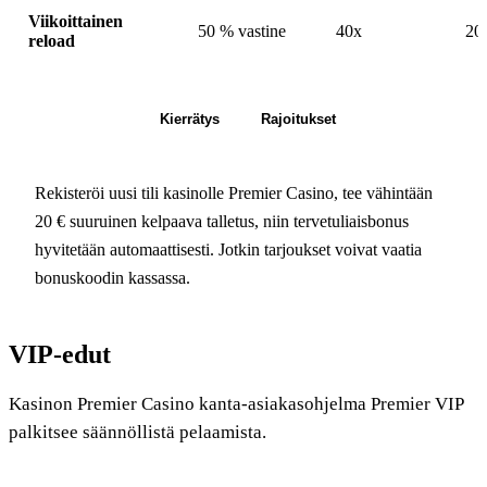
Viikoittainen
50 % vastine
40x
20
reload
Näin lunastat
Kierrätys
Rajoitukset
Rekisteröi uusi tili kasinolle Premier Casino, tee vähintään
20 € suuruinen kelpaava talletus, niin tervetuliaisbonus
hyvitetään automaattisesti. Jotkin tarjoukset voivat vaatia
bonuskoodin kassassa.
VIP-edut
Kasinon Premier Casino kanta-asiakasohjelma Premier VIP
palkitsee säännöllistä pelaamista.