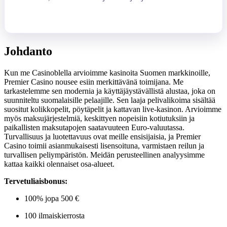
Siirry kasinolle Premier Casino
→
Johdanto
Kun me Casinoblella arvioimme kasinoita Suomen markkinoille,
Premier Casino nousee esiin merkittävänä toimijana. Me
tarkastelemme sen modernia ja käyttäjäystävällistä alustaa, joka on
suunniteltu suomalaisille pelaajille. Sen laaja pelivalikoima sisältää
suositut kolikkopelit, pöytäpelit ja kattavan live-kasinon. Arvioimme
myös maksujärjestelmiä, keskittyen nopeisiin kotiutuksiin ja
paikallisten maksutapojen saatavuuteen Euro-valuutassa.
Turvallisuus ja luotettavuus ovat meille ensisijaisia, ja Premier
Casino toimii asianmukaisesti lisensoituna, varmistaen reilun ja
turvallisen peliympäristön. Meidän perusteellinen analyysimme
kattaa kaikki olennaiset osa-alueet.
Tervetuliaisbonus:
100% jopa 500 €
100 ilmaiskierrosta