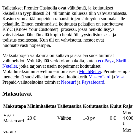
Talletukset Premier Casinolla ovat välittömiä, ja kotiutukset
käsitellään tyypillisesti 24–48 tunnin kuluessa tilin vahvistamisesta.
Kasino ymmärtää nopeiden rahansiirtojen tärkeyden suomalaisille
pelaajille. Ennen ensimmäistä kotiutusta pelaajien on suoritettava
KYC (Know Your Customer) -prosessi, jossa henkilöllisyys
vahvistetaan lähettämällä kopio henkilöllisyystodistuksesta ja
todistus osoitteesta. Kun tili on vahvistettu, nostot ovat
huomattavasti nopeampia.
Maksutapojen valikoima on kattava ja sisältää suosituimmat
vaihtoehdot. Voit käyttää verkkolompakoita, kuten
ecoPayz
,
Skrill
ja
Neteller
, jotka tarjoavat usein nopeimmat kotiutukset.
Mobiilimaksuihin soveltuu erinomaisesti
MuchBetter
. Perinteisempiä
menetelmiä suosiville tarjolla ovat luottokortit
MasterCard
ja
Visa
.
Prepaid-vaihtoehtoina toimivat
Neosurf
ja
Paysafecard
.
Maksutavat
Maksutapa
Minimitalletus
Talletusaika
Kotiutusaika
Kulut
Raja
Max
Visa /
20 €
Välitön
1-3 pv
0 €
4 00
Mastercard
€
Max
Skrill /