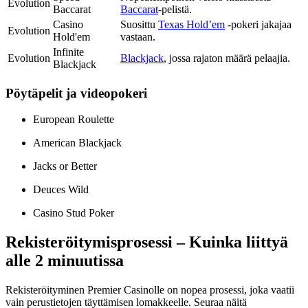
Evolution
Baccarat
Baccarat
-pelistä.
Casino
Suosittu
Texas Hold’em
-pokeri jakajaa
Evolution
Hold'em
vastaan.
Infinite
Evolution
Blackjack
, jossa rajaton määrä pelaajia.
Blackjack
Pöytäpelit ja videopokeri
European Roulette
American Blackjack
Jacks or Better
Deuces Wild
Casino Stud Poker
Rekisteröitymisprosessi – Kuinka liittyä
alle 2 minuutissa
Rekisteröityminen Premier Casinolle on nopea prosessi, joka vaatii
vain perustietojen täyttämisen lomakkeelle. Seuraa näitä