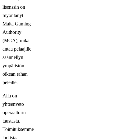
lisenssin on
myöntänyt
Malta Gaming
Authority
(MGA), mikä
antaa pelaajille
säännellyn
ympäristön
oikean rahan
peleille.
Alla on
yhteenveto
operaattorin
taustasta.
Toimituksemme
tarkistaa