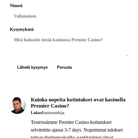
Nimesi
Kysymyksesi
Lähetä kysymys
Peruuta
Kuinka nopeita kotiutukset ovat kasinolla
Premier Casino?
Lukas
Kasinotutkija
Testeissämme Premier Casino-kotiutukset
selvitettiin ajassa 3-7 days. Nopeimmat tulokset
tulivat digilompakoilla; pankkisiirrot olivat