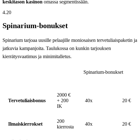
keskitason kasinon
omassa segmentissään.
4.20
Spinarium-bonukset
Spinarium tarjoaa uusille pelaajille moniosaisen tervetuliaispaketin ja
jatkuvia kampanjoita. Taulukossa on kunkin tarjouksen
kierrätysvaatimus ja minimitalletus.
Spinarium-bonukset
TARJOUS
TIEDOT
KIERRÄTYS
MINIMI
2000 €
Tervetuliaisbonus
+ 200
40x
20 €
IK
200
Ilmaiskierrokset
40x
20 €
kierrosta