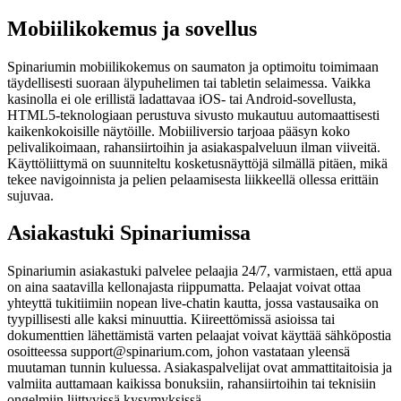
Mobiilikokemus ja sovellus
Spinariumin mobiilikokemus on saumaton ja optimoitu toimimaan
täydellisesti suoraan älypuhelimen tai tabletin selaimessa. Vaikka
kasinolla ei ole erillistä ladattavaa iOS- tai Android-sovellusta,
HTML5-teknologiaan perustuva sivusto mukautuu automaattisesti
kaikenkokoisille näytöille. Mobiiliversio tarjoaa pääsyn koko
pelivalikoimaan, rahansiirtoihin ja asiakaspalveluun ilman viiveitä.
Käyttöliittymä on suunniteltu kosketusnäyttöjä silmällä pitäen, mikä
tekee navigoinnista ja pelien pelaamisesta liikkeellä ollessa erittäin
sujuvaa.
Asiakastuki Spinariumissa
Spinariumin asiakastuki palvelee pelaajia 24/7, varmistaen, että apua
on aina saatavilla kellonajasta riippumatta. Pelaajat voivat ottaa
yhteyttä tukitiimiin nopean live-chatin kautta, jossa vastausaika on
tyypillisesti alle kaksi minuuttia. Kiireettömissä asioissa tai
dokumenttien lähettämistä varten pelaajat voivat käyttää sähköpostia
osoitteessa support@spinarium.com, johon vastataan yleensä
muutaman tunnin kuluessa. Asiakaspalvelijat ovat ammattitaitoisia ja
valmiita auttamaan kaikissa bonuksiin, rahansiirtoihin tai teknisiin
ongelmiin liittyvissä kysymyksissä.