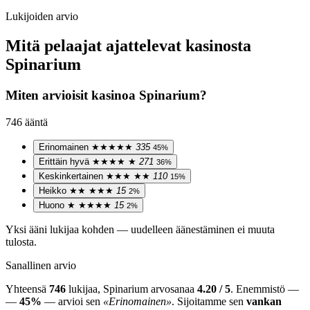
Lukijoiden arvio
Mitä pelaajat ajattelevat kasinosta
Spinarium
Miten arvioisit kasinoa Spinarium?
746 ääntä
Erinomainen
★★★★★
335
45%
Erittäin hyvä
★★★★
★
271
36%
Keskinkertainen
★★★
★★
110
15%
Heikko
★★
★★★
15
2%
Huono
★
★★★★
15
2%
Yksi ääni lukijaa kohden — uudelleen äänestäminen ei muuta
tulosta.
Sanallinen arvio
Yhteensä
746
lukijaa, Spinarium arvosanaa
4.20 / 5
. Enemmistö —
—
45%
— arvioi sen
«Erinomainen»
. Sijoitamme sen
vankan