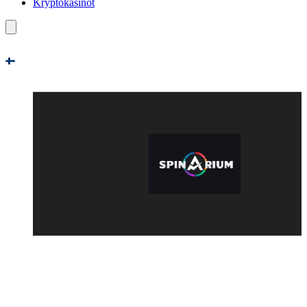
Kryptokasinot
Etusivu
/
Nettikasinot
/
Spinarium
Suomi · Kasinoarvostelu
Spinarium-arvostelu
4.7
★★★★★
/5