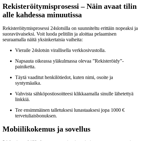
Rekisteröitymisprosessi – Näin avaat tilin
alle kahdessa minuutissa
Rekisteröitymisprosessi 24slotsilla on suunniteltu erittäin nopeaksi ja
suoraviivaiseksi. Voit luoda pelitilin ja aloittaa pelaamisen
seuraamalla näitä yksinkertaisia vaiheita:
Vieraile 24slotsin virallisella verkkosivustolla.
Napsauta oikeassa yläkulmassa olevaa ”Rekisteröidy”-
painiketta.
Täytä vaaditut henkilötiedot, kuten nimi, osoite ja
syntymäaika.
Vahvista sähköpostiosoitteesi klikkaamalla sinulle lähetettyä
linkkiä.
Tee ensimmäinen talletuksesi lunastaaksesi jopa 1000 €
tervetuliaisbonuksen.
Mobiilikokemus ja sovellus