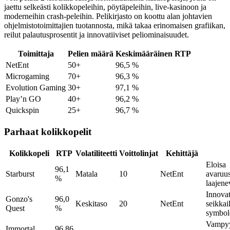
jaettu selkeästi kolikkopeleihin, pöytäpeleihin, live-kasinoon ja
moderneihin crash-peleihin. Pelikirjasto on koottu alan johtavien
ohjelmistotoimittajien tuotannosta, mikä takaa erinomaisen grafiikan,
reilut palautusprosentit ja innovatiiviset peliominaisuudet.
Toimittaja
Pelien määrä
Keskimääräinen RTP
NetEnt
50+
96,5 %
Microgaming
70+
96,3 %
Evolution Gaming
30+
97,1 %
Play’n GO
40+
96,2 %
Quickspin
25+
96,7 %
Parhaat kolikkopelit
Kolikkopeli
RTP
Volatiliteetti
Voittolinjat
Kehittäjä
Eloisa
96,1
Starburst
Matala
10
NetEnt
avaruus
%
laajenev
Innovat
Gonzo's
96,0
Keskitaso
20
NetEnt
seikkai
Quest
%
symbole
Vampyy
Immortal
96,86