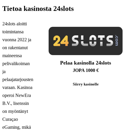
Tietoa kasinosta 24slots
24slots aloitti
toimintansa
vuonna 2022 ja
on rakentanut
maineensa
Pelaa kasinolla 24slots
pelivalikoiman
JOPA 1000 €
ja
pelaajatarjousten
Siirry kasinolle
varaan. Kasinoa
operoi NewEra
B.V., lisenssin
on myöntänyt
Curaçao
eGaming, mikä