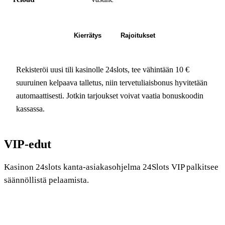
Näin lunastat
Kierrätys
Rajoitukset
Rekisteröi uusi tili kasinolle 24slots, tee vähintään 10 €
suuruinen kelpaava talletus, niin tervetuliaisbonus hyvitetään
automaattisesti. Jotkin tarjoukset voivat vaatia bonuskoodin
kassassa.
VIP-edut
Kasinon 24slots kanta-asiakasohjelma 24Slots VIP palkitsee
säännöllistä pelaamista.