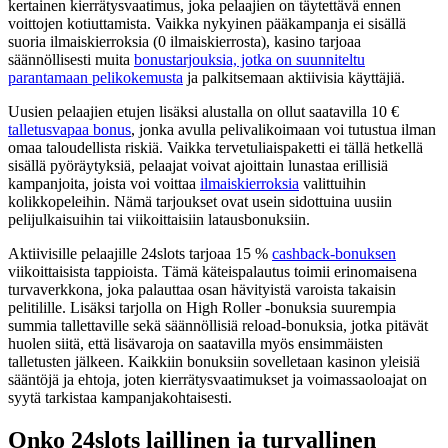
kertainen kierrätysvaatimus, joka pelaajien on täytettävä ennen
voittojen kotiuttamista. Vaikka nykyinen pääkampanja ei sisällä
suoria ilmaiskierroksia (0 ilmaiskierrosta), kasino tarjoaa
säännöllisesti muita
bonustarjouksia, jotka on suunniteltu
parantamaan pelikokemusta
ja palkitsemaan aktiivisia käyttäjiä.
Uusien pelaajien etujen lisäksi alustalla on ollut saatavilla 10 €
talletusvapaa bonus
, jonka avulla pelivalikoimaan voi tutustua ilman
omaa taloudellista riskiä. Vaikka tervetuliaispaketti ei tällä hetkellä
sisällä pyöräytyksiä, pelaajat voivat ajoittain lunastaa erillisiä
kampanjoita, joista voi voittaa
ilmaiskierroksia
valittuihin
kolikkopeleihin. Nämä tarjoukset ovat usein sidottuina uusiin
pelijulkaisuihin tai viikoittaisiin latausbonuksiin.
Aktiivisille pelaajille 24slots tarjoaa 15 %
cashback-bonuksen
viikoittaisista tappioista. Tämä käteispalautus toimii erinomaisena
turvaverkkona, joka palauttaa osan hävityistä varoista takaisin
pelitilille. Lisäksi tarjolla on High Roller -bonuksia suurempia
summia tallettaville sekä säännöllisiä reload-bonuksia, jotka pitävät
huolen siitä, että lisävaroja on saatavilla myös ensimmäisten
talletusten jälkeen. Kaikkiin bonuksiin sovelletaan kasinon yleisiä
sääntöjä ja ehtoja, joten kierrätysvaatimukset ja voimassaoloajat on
syytä tarkistaa kampanjakohtaisesti.
Onko 24slots laillinen ja turvallinen