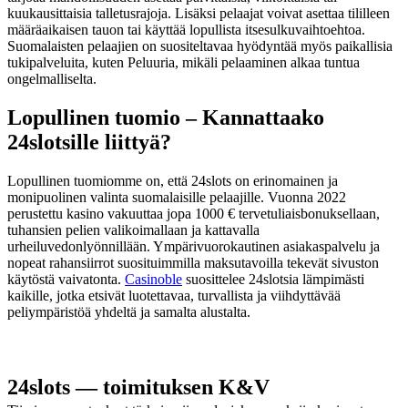
kuukausittaisia talletusrajoja. Lisäksi pelaajat voivat asettaa tililleen
määräaikaisen tauon tai käyttää lopullista itsesulkuvaihtoehtoa.
Suomalaisten pelaajien on suositeltavaa hyödyntää myös paikallisia
tukipalveluita, kuten Peluuria, mikäli pelaaminen alkaa tuntua
ongelmalliselta.
Lopullinen tuomio – Kannattaako
24slotsille liittyä?
Lopullinen tuomiomme on, että 24slots on erinomainen ja
monipuolinen valinta suomalaisille pelaajille. Vuonna 2022
perustettu kasino vakuuttaa jopa 1000 € tervetuliaisbonuksellaan,
tuhansien pelien valikoimallaan ja kattavalla
urheiluvedonlyönnillään. Ympärivuorokautinen asiakaspalvelu ja
nopeat rahansiirrot suosituimmilla maksutavoilla tekevät sivuston
käytöstä vaivatonta.
Casinoble
suosittelee 24slotsia lämpimästi
kaikille, jotka etsivät luotettavaa, turvallista ja viihdyttävää
peliympäristöä yhdeltä ja samalta alustalta.
ARVOSTELUTOIMITUS
24slots — toimituksen K&V