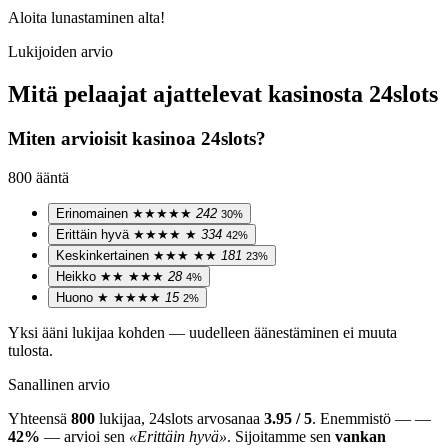
Aloita lunastaminen alta!
Lukijoiden arvio
Mitä pelaajat ajattelevat kasinosta 24slots
Miten arvioisit kasinoa 24slots?
800 ääntä
Erinomainen
★★★★★
242
30%
Erittäin hyvä
★★★★
★
334
42%
Keskinkertainen
★★★
★★
181
23%
Heikko
★★
★★★
28
4%
Huono
★
★★★★
15
2%
Yksi ääni lukijaa kohden — uudelleen äänestäminen ei muuta
tulosta.
Sanallinen arvio
Yhteensä
800
lukijaa, 24slots arvosanaa
3.95 / 5
. Enemmistö — —
42%
— arvioi sen
«Erittäin hyvä»
. Sijoitamme sen
vankan