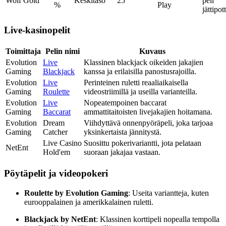
Wolf Gold
Keskitaso
25
peli
%
Play
jättipo
Live-kasinopelit
Toimittaja
Pelin nimi
Kuvaus
Evolution
Live
Klassinen blackjack oikeiden jakajien
Gaming
Blackjack
kanssa ja erilaisilla panostusrajoilla.
Evolution
Live
Perinteinen ruletti reaaliaikaisella
Gaming
Roulette
videostriimillä ja useilla varianteilla.
Evolution
Live
Nopeatempoinen baccarat
Gaming
Baccarat
ammattitaitoisten livejakajien hoitamana.
Evolution
Dream
Viihdyttävä onnenpyöräpeli, joka tarjoaa
Gaming
Catcher
yksinkertaista jännitystä.
Live Casino
Suosittu pokerivariantti, jota pelataan
NetEnt
Hold'em
suoraan jakajaa vastaan.
Pöytäpelit ja videopokeri
Roulette by Evolution Gaming
: Useita variantteja, kuten
eurooppalainen ja amerikkalainen ruletti.
Blackjack by NetEnt
: Klassinen korttipeli nopealla tempolla