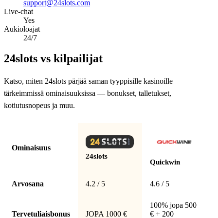
support@24slots.com
Live-chat
Yes
Aukioloajat
24/7
24slots vs kilpailijat
Katso, miten 24slots pärjää saman tyyppisille kasinoille
tärkeimmissä ominaisuuksissa — bonukset, talletukset,
kotiutusnopeus ja muu.
Ominaisuus
24slots
Quickwin
P
Arvosana
4.2 / 5
4.6 / 5
4
100% jopa 500
Tervetuliaisbonus
JOPA 1000 €
€ + 200