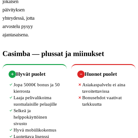
jokaisen
päivityksen
yhteydessä, jotta
arvostelu pysyy
ajantasaisena.
Casimba — plussat ja miinukset
Hyvät puolet
Huonot puolet
＋
－
Jopa 5000€ bonus ja 50
Asiakaspalvelu ei aina
kierrosta
tavoitettavissa
Laaja pelivalikoima
Bonusehdot vaativat
suomalaisille pelaajille
tarkkuutta
Selkeä ja
helppokäyttöinen
sivusto
Hyvä mobiilikokemus
Luotettava lisenssi