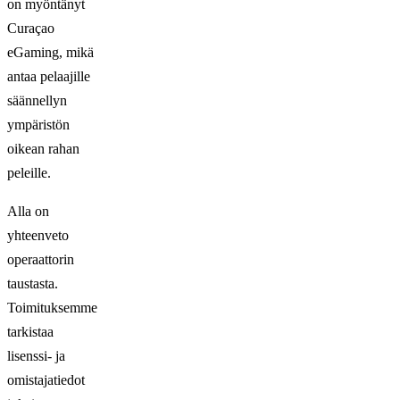
on myöntänyt
Curaçao
eGaming, mikä
antaa pelaajille
säännellyn
ympäristön
oikean rahan
peleille.
Alla on
yhteenveto
operaattorin
taustasta.
Toimituksemme
tarkistaa
lisenssi- ja
omistajatiedot