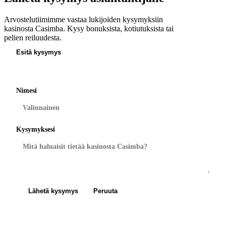
Arvostelutiimimme vastaa lukijoiden kysymyksiin
kasinosta Casimba. Kysy bonuksista, kotiutuksista tai
pelien reiluudesta.
Esitä kysymys
Nimesi
Kysymyksesi
Lähetä kysymys
Peruuta