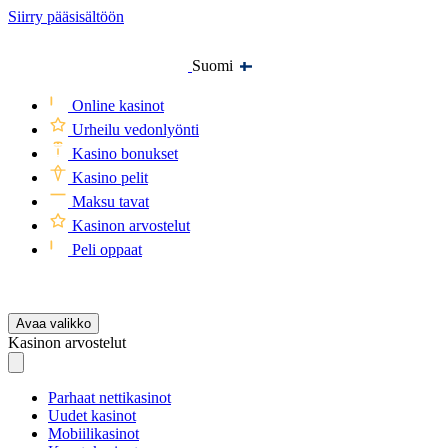
Siirry pääsisältöön
Suomi
Online kasinot
Urheilu vedonlyönti
Kasino bonukset
Kasino pelit
Maksu tavat
Kasinon arvostelut
Peli oppaat
Haku
Avaa valikko
Kasinon arvostelut
Parhaat nettikasinot
Uudet kasinot
Mobiilikasinot