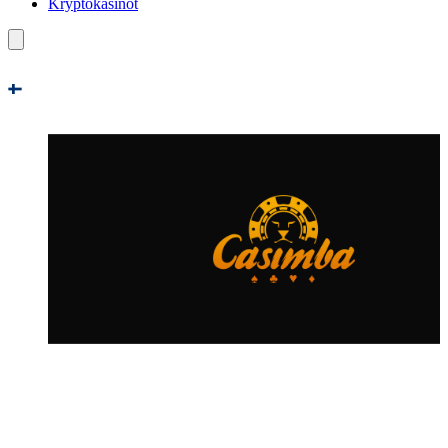
Kryptokasinot
Etusivu
/
Nettikasinot
/
Casimba
Suomi · Kasinoarvostelu
Casimba-arvostelu
4.7
★★★★★
/5