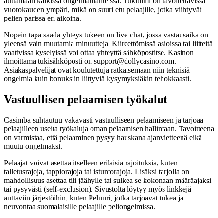
auttamaan kaikissa ongelmatilanteissa. Tukitiimi on tavoitettavissa
vuorokauden ympäri, mikä on suuri etu pelaajille, jotka viihtyvät
pelien parissa eri aikoina.
Nopein tapa saada yhteys tukeen on live-chat, jossa vastausaika on
yleensä vain muutamia minuutteja. Kiireettömissä asioissa tai liitteitä
vaativissa kyselyissä voi ottaa yhteyttä sähköpostitse. Kasinon
ilmoittama tukisähköposti on support@dollycasino.com.
Asiakaspalvelijat ovat koulutettuja ratkaisemaan niin teknisiä
ongelmia kuin bonuksiin liittyviä kysymyksiäkin tehokkaasti.
Vastuullisen pelaamisen työkalut
Casimba suhtautuu vakavasti vastuulliseen pelaamiseen ja tarjoaa
pelaajilleen useita työkaluja oman pelaamisen hallintaan. Tavoitteena
on varmistaa, että pelaaminen pysyy hauskana ajanvietteenä eikä
muutu ongelmaksi.
Pelaajat voivat asettaa itselleen erilaisia rajoituksia, kuten
talletusrajoja, tappiorajoja tai istuntorajoja. Lisäksi tarjolla on
mahdollisuus asettaa tili jäähylle tai sulkea se kokonaan määräajaksi
tai pysyvästi (self-exclusion). Sivustolta löytyy myös linkkejä
auttaviin järjestöihin, kuten Peluuri, jotka tarjoavat tukea ja
neuvontaa suomalaisille pelaajille peliongelmissa.