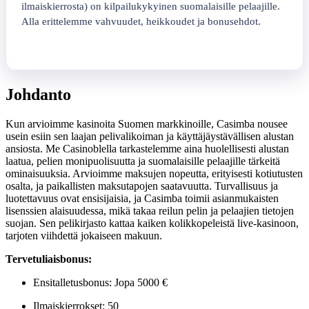
ilmaiskierrosta) on kilpailukykyinen suomalaisille pelaajille.
Alla erittelemme vahvuudet, heikkoudet ja bonusehdot.
Siirry kasinolle Casimba
→
Johdanto
Kun arvioimme kasinoita Suomen markkinoille, Casimba nousee
usein esiin sen laajan pelivalikoiman ja käyttäjäystävällisen alustan
ansiosta. Me Casinoblella tarkastelemme aina huolellisesti alustan
laatua, pelien monipuolisuutta ja suomalaisille pelaajille tärkeitä
ominaisuuksia. Arvioimme maksujen nopeutta, erityisesti kotiutusten
osalta, ja paikallisten maksutapojen saatavuutta. Turvallisuus ja
luotettavuus ovat ensisijaisia, ja Casimba toimii asianmukaisten
lisenssien alaisuudessa, mikä takaa reilun pelin ja pelaajien tietojen
suojan. Sen pelikirjasto kattaa kaiken kolikkopeleistä live-kasinoon,
tarjoten viihdettä jokaiseen makuun.
Tervetuliaisbonus:
Ensitalletusbonus: Jopa 5000 €
Ilmaiskierrokset: 50