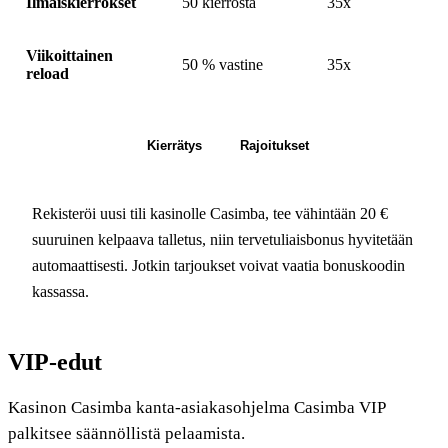
Ilmaiskierrokset
50 kierrosta
35x
Viikoittainen
50 % vastine
35x
reload
Näin lunastat
Kierrätys
Rajoitukset
Rekisteröi uusi tili kasinolle Casimba, tee vähintään 20 €
suuruinen kelpaava talletus, niin tervetuliaisbonus hyvitetään
automaattisesti. Jotkin tarjoukset voivat vaatia bonuskoodin
kassassa.
VIP-edut
Kasinon Casimba kanta-asiakasohjelma Casimba VIP
palkitsee säännöllistä pelaamista.