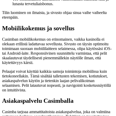
lunasta tervetuliaisbonus.
Tilin luominen on ilmaista, ja sivusto ohjaa sinua vaihe vaiheelta
eteenpäin.
Mobiilikokemus ja sovellus
Casimban mobiilikokemus on erinomainen, vaikka kasinolla ei
olekaan erillistä ladattavaa sovellusta. Sivusto on täysin optimoitu
toimimaan suoraan mobiililaitteen selaimessa, olipa käytössäsi iOS-
tai Android-laite. Responsiivinen suunnittelu varmistaa, että pelit
skaalautuvat täydellisesti pienemmällekin näytölle ilman, että
käytettävyys kärsii.
Pelaajat voivat käyttää kaikkia samoja toimintoja mobiilissa kuin
tietokoneellakin. Tämä sisältää talletusten tekemisen, kotiutukset,
asiakaspalvelun käytön ja tietenkin laajan pelivalikoiman
selaamisen. Pelit latautuvat nopeasti, ja navigointi kosketusnäytöllä
on intuitiivista.
Asiakaspalvelu Casimballa
Casimba tarjoaa ammattitaitoista asiakaspalvelua, joka on valmiina