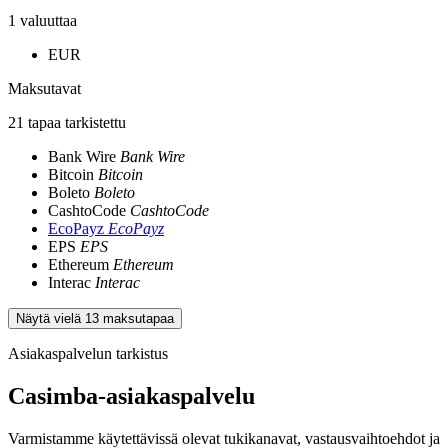
1 valuuttaa
EUR
Maksutavat
21 tapaa tarkistettu
Bank Wire
Bank Wire
Bitcoin
Bitcoin
Boleto
Boleto
CashtoCode
CashtoCode
EcoPayz
EcoPayz
EPS
EPS
Ethereum
Ethereum
Interac
Interac
Näytä vielä 13 maksutapaa
Asiakaspalvelun tarkistus
Casimba-asiakaspalvelu
Varmistamme käytettävissä olevat tukikanavat, vastausvaihtoehdot ja