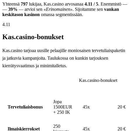
Yhteensä
797
lukijaa, Kas.casino arvosanaa
4.11 / 5
. Enemmistö —
—
39%
— arvioi sen
«Erinomainen»
. Sijoitamme sen
vankan
keskitason kasinon
omassa segmentissään.
4.11
Kas.casino-bonukset
Kas.casino tarjoaa uusille pelaajille moniosaisen tervetuliaispaketin
ja jatkuvia kampanjoita. Taulukossa on kunkin tarjouksen
kierrätysvaatimus ja minimitalletus.
Kas.casino-bonukset
TARJOUS
TIEDOT
KIERRÄTYS
MINIM
Jopa
Tervetuliaisbonus
1500EUR
45x
20 €
+ 250 IK
250
Ilmaiskierrokset
45x
20 €