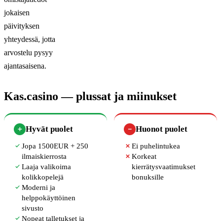
jokaisen
päivityksen
yhteydessä, jotta
arvostelu pysyy
ajantasaisena.
Kas.casino — plussat ja miinukset
Hyvät puolet
Huonot puolet
＋
－
Jopa 1500EUR + 250
Ei puhelintukea
ilmaiskierrosta
Korkeat
Laaja valikoima
kierrätysvaatimukset
kolikkopelejä
bonuksille
Moderni ja
helppokäyttöinen
sivusto
Nopeat talletukset ja