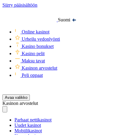
Siirry pääsisältöön
Suomi
Online kasinot
Urheilu vedonlyönti
Kasino bonukset
Kasino pelit
Maksu tavat
Kasinon arvostelut
Peli oppaat
Haku
Avaa valikko
Kasinon arvostelut
Parhaat nettikasinot
Uudet kasinot
Mobiilikasinot