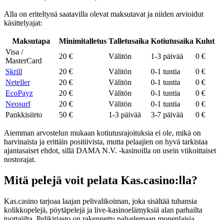
Alla on eriteltynä saatavilla olevat maksutavat ja niiden arvioidut
käsittelyajat:
Maksutapa
Minimitalletus
Talletusaika
Kotiutusaika
Kulut
Visa /
20 €
Välitön
1-3 päivää
0 €
MasterCard
Skrill
20 €
Välitön
0-1 tuntia
0 €
Neteller
20 €
Välitön
0-1 tuntia
0 €
EcoPayz
20 €
Välitön
0-1 tuntia
0 €
Neosurf
20 €
Välitön
0-1 tuntia
0 €
Pankkisiirto
50 €
1-3 päivää
3-7 päivää
0 €
Aiemman arvostelun mukaan kotiutusrajoituksia ei ole, mikä on
harvinaista ja erittäin positiivista, mutta pelaajien on hyvä tarkistaa
ajantasaiset ehdot, sillä DAMA N.V. -kasinoilla on usein viikoittaiset
nostorajat.
Mitä pelejä voit pelata Kas.casino:lla?
Kas.casino tarjoaa laajan pelivalikoiman, joka sisältää tuhansia
kolikkopelejä, pöytäpelejä ja live-kasinoelämyksiä alan parhailta
tuottajilta. Pelikirjasto on rakennettu palvelemaan monenlaisia