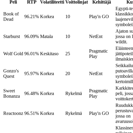
Peli
RTP
Volatiliteetti
Voittolinjat
Kehittäjä
Ku
Egypti-t
Book of
klassikko
96.21%
Korkea
10
Play'n GO
Dead
laajenevi
symboleil
Ajaton su
Starburst
96.09%
Matala
10
NetEnt
jossa on 
wildit.
Eläinteem
Pragmatic
Wolf Gold
96.01%
Keskitaso
25
jättipoteil
Play
ilmaiskier
Seikkailu
Gonzo's
putoavill
95.97%
Korkea
20
NetEnt
Quest
symboleil
kertoimil
Karkkite
Sweet
Pragmatic
96.48%
Korkea
Rykelmä
peli, jos
Bonanza
Play
voittoker
Ruudukk
perustuva
Reactoonz
96.51%
Korkea
Rykelmä
Play'n GO
jossa on
avaruusol
Klassine