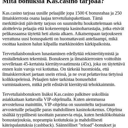
Mitä bonuksia Kas.casino tarjoaa?
Kas.casino tarjoaa uusille pelaajille jopa 1500 € bonusrahaa ja 250
ilmaiskierrosta osana laajaa tervetuliaispakettiaan. Tämä
merkittävästi päivitetty tarjous on suunniteltu houkuttelemaan sekä
aloittelevia pelaajia että kokeneempia kasinoharrastajia, jotka etsivät
pelikassaansa täytettä heti alusta alkaen. Aikaisempaan tarjoukseen
verrattuna uusi bonuspaketti on huomattavasti anteliaampi, mikä
osoittaa kasinon halun kilpailla markkinoiden kärkipaikoista.
Tervetuliaisbonuksen lunastaminen edellyttää rekisteröitymistä ja
ensitalletuksen tekemistä. Bonukseen ja ilmaiskierrosten voittoihin
sovelletaan 45-kertaista kierrätysvaatimusta (45x), joka on täytettävä
ennen kuin varoja voi kotiuttaa. On tärkeää huomioida, että
ilmaiskierrokset jaetaan usein erissä, ja ne ovat pelattavissa tietyissä
kolikkopeleissä. Pelaajien tulee tarkistaa bonusehdot
varmistaakseen, mitkä pelit edistävät kierrätystä tehokkaimmin.
Tervetuliaisbonuksen lisäksi Kas.casino palkitsee uskollisia
asiakkaitaan kattavalla VIP-ohjelmalla. Kuten aiemmassa
arvostelussa mainittiin, VIP-ohjelma on suunniteltu tarjoamaan
arvostetuille pelaajille paras mahdollinen kasinokokemus. Ohjelma
sisältää tyypillisesti tasoittain paranevia etuja, kuten henkilökohtaisia
bonustarjouksia, nopeampia kotiutuksia ja mahdollisesti
käteispalautuksia (cashback). Säännölliset ”reload”-bonukset ja