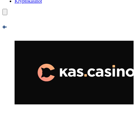
Kryptokasinot
Etusivu
/
Nettikasinot
/
Kas.casino
Suomi · Kasinoarvostelu
Kas.casino-arvostelu
4.5
★★★★★
/5