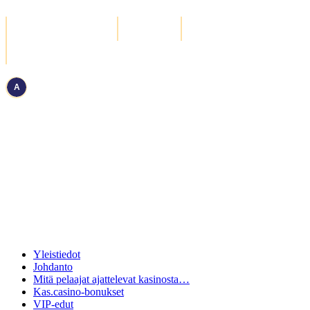
VÄHIMMÄISTALLETUS
KOTIUTUS
KIERRÄTYSVAATIMUS
20 €
0-24 hours
45x
PERUSTETTU
2023
Tarkistanut
Albi
· Casinoble-kirjoittaja · Suomi ·
Päivitetty August 2026
TERVETULIAISBONUS
Jopa 1500EUR + 250 IK
Käy kasinolla
18+ · Vain uusille asiakkaille ·
Ehdot ja säännöt voimassa
Yleistiedot
Johdanto
Mitä pelaajat ajattelevat kasinosta…
Kas.casino-bonukset
VIP-edut