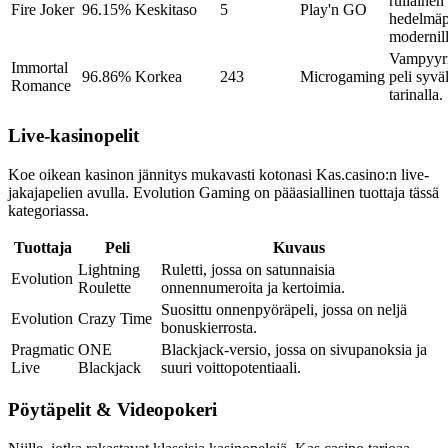
rullainen
Fire Joker
96.15%
Keskitaso
5
Play'n GO
hedelmäp
modernill
Vampyyr
Immortal
96.86%
Korkea
243
Microgaming
peli syväl
Romance
tarinalla.
Live-kasinopelit
Koe oikean kasinon jännitys mukavasti kotonasi Kas.casino:n live-
jakajapelien avulla. Evolution Gaming on pääasiallinen tuottaja tässä
kategoriassa.
Tuottaja
Peli
Kuvaus
Lightning
Ruletti, jossa on satunnaisia
Evolution
Roulette
onnennumeroita ja kertoimia.
Suosittu onnenpyöräpeli, jossa on neljä
Evolution
Crazy Time
bonuskierrosta.
Pragmatic
ONE
Blackjack-versio, jossa on sivupanoksia ja
Live
Blackjack
suuri voittopotentiaali.
Pöytäpelit & Videopokeri