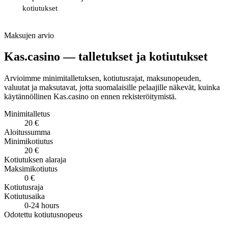
kotiutukset
Maksujen arvio
Kas.casino — talletukset ja kotiutukset
Arvioimme minimitalletuksen, kotiutusrajat, maksunopeuden,
valuutat ja maksutavat, jotta suomalaisille pelaajille näkevät, kuinka
käytännöllinen Kas.casino on ennen rekisteröitymistä.
Minimitalletus
20 €
Aloitussumma
Minimikotiutus
20 €
Kotiutuksen alaraja
Maksimikotiutus
0 €
Kotiutusraja
Kotiutusaika
0-24 hours
Odotettu kotiutusnopeus