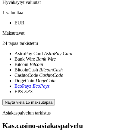
Hyväksytyt valuutat
1 valuuttaa
EUR
Maksutavat
24 tapaa tarkistettu
AstroPay Card
AstroPay Card
Bank Wire
Bank Wire
Bitcoin
Bitcoin
BitcoinCash
BitcoinCash
CashtoCode
CashtoCode
DogeCoin
DogeCoin
EcoPayz
EcoPayz
EPS
EPS
Näytä vielä 16 maksutapaa
Asiakaspalvelun tarkistus
Kas.casino-asiakaspalvelu