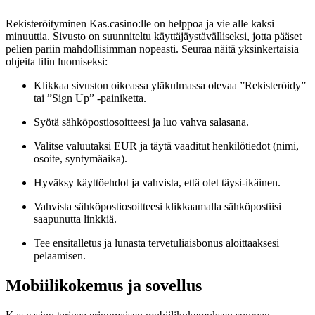
Rekisteröityminen Kas.casino:lle on helppoa ja vie alle kaksi
minuuttia. Sivusto on suunniteltu käyttäjäystävälliseksi, jotta pääset
pelien pariin mahdollisimman nopeasti. Seuraa näitä yksinkertaisia
ohjeita tilin luomiseksi:
Klikkaa sivuston oikeassa yläkulmassa olevaa ”Rekisteröidy”
tai ”Sign Up” -painiketta.
Syötä sähköpostiosoitteesi ja luo vahva salasana.
Valitse valuutaksi EUR ja täytä vaaditut henkilötiedot (nimi,
osoite, syntymäaika).
Hyväksy käyttöehdot ja vahvista, että olet täysi-ikäinen.
Vahvista sähköpostiosoitteesi klikkaamalla sähköpostiisi
saapunutta linkkiä.
Tee ensitalletus ja lunasta tervetuliaisbonus aloittaaksesi
pelaamisen.
Mobiilikokemus ja sovellus