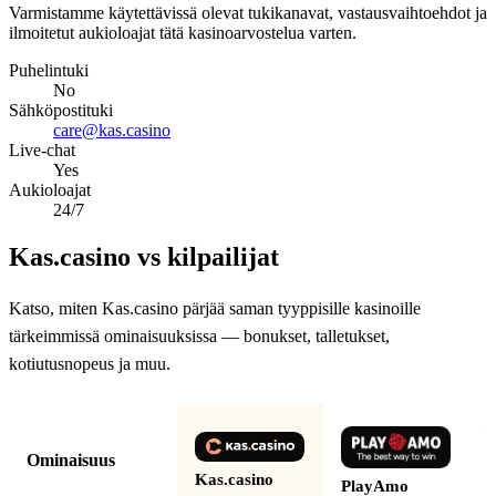
Varmistamme käytettävissä olevat tukikanavat, vastausvaihtoehdot ja
ilmoitetut aukioloajat tätä kasinoarvostelua varten.
Puhelintuki
No
Sähköpostituki
care@kas.casino
Live-chat
Yes
Aukioloajat
24/7
Kas.casino vs kilpailijat
Katso, miten Kas.casino pärjää saman tyyppisille kasinoille
tärkeimmissä ominaisuuksissa — bonukset, talletukset,
kotiutusnopeus ja muu.
Ominaisuus
Kas.casino
PlayAmo
P