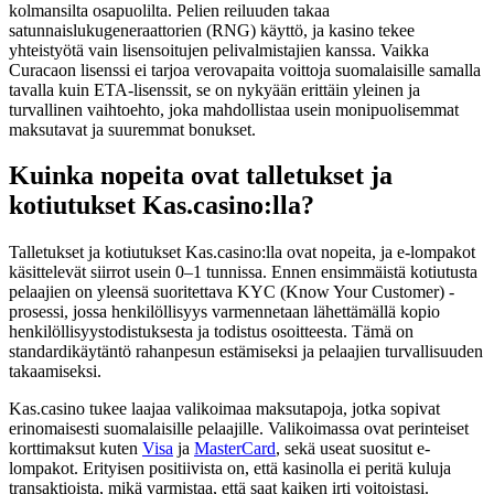
kolmansilta osapuolilta. Pelien reiluuden takaa
satunnaislukugeneraattorien (RNG) käyttö, ja kasino tekee
yhteistyötä vain lisensoitujen pelivalmistajien kanssa. Vaikka
Curacaon lisenssi ei tarjoa verovapaita voittoja suomalaisille samalla
tavalla kuin ETA-lisenssit, se on nykyään erittäin yleinen ja
turvallinen vaihtoehto, joka mahdollistaa usein monipuolisemmat
maksutavat ja suuremmat bonukset.
Kuinka nopeita ovat talletukset ja
kotiutukset Kas.casino:lla?
Talletukset ja kotiutukset Kas.casino:lla ovat nopeita, ja e-lompakot
käsittelevät siirrot usein 0–1 tunnissa. Ennen ensimmäistä kotiutusta
pelaajien on yleensä suoritettava KYC (Know Your Customer) -
prosessi, jossa henkilöllisyys varmennetaan lähettämällä kopio
henkilöllisyystodistuksesta ja todistus osoitteesta. Tämä on
standardikäytäntö rahanpesun estämiseksi ja pelaajien turvallisuuden
takaamiseksi.
Kas.casino tukee laajaa valikoimaa maksutapoja, jotka sopivat
erinomaisesti suomalaisille pelaajille. Valikoimassa ovat perinteiset
korttimaksut kuten
Visa
ja
MasterCard
, sekä useat suositut e-
lompakot. Erityisen positiivista on, että kasinolla ei peritä kuluja
transaktioista, mikä varmistaa, että saat kaiken irti voitoistasi.