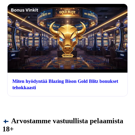
Miten hyödyntää Blazing Bison Gold Blitz bonukset
tehokkaasti
Arvostamme vastuullista pelaamista
18+