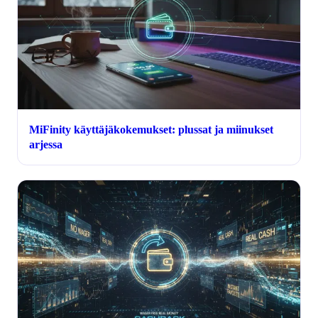
MiFinity käyttäjäkokemukset: plussat ja miinukset
arjessa