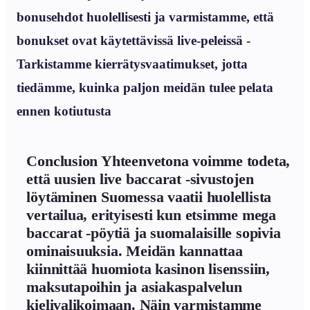
bonusehdot huolellisesti ja varmistamme, että
bonukset ovat käytettävissä live-peleissä -
Tarkistamme kierrätysvaatimukset, jotta
tiedämme, kuinka paljon meidän tulee pelata
ennen kotiutusta
Conclusion Yhteenvetona voimme todeta,
että uusien live baccarat -sivustojen
löytäminen Suomessa vaatii huolellista
vertailua, erityisesti kun etsimme mega
baccarat -pöytiä ja suomalaisille sopivia
ominaisuuksia. Meidän kannattaa
kiinnittää huomiota kasinon lisenssiin,
maksutapoihin ja asiakaspalvelun
kielivalikoimaan. Näin varmistamme