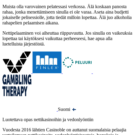
Muista olla varovainen pelatessasi verkossa. Älä koskaan panosta
rahaa, jonka menettämiseen sinulla ei ole varaa. Aseta aina budjetti
jokaiselle pelisessiolle, jotta tiedät milloin lopettaa. Älä juo alkoholia
rahapelien pelaamisen aikana.
Nettipelaaminen voi aiheuttaa riippuvuutta. Jos sinulla on vaikeuksia
lopettaa tai käytöksesi vaikuttaa perheeseesi, hae apua alla
luetelluista järjestöistä.
Suomi
Luotettava opas nettikasinoihin ja vedonlyöntiin
Vuodesta 2016 lähtien Casinoble on auttanut suomalaisia pelaajia