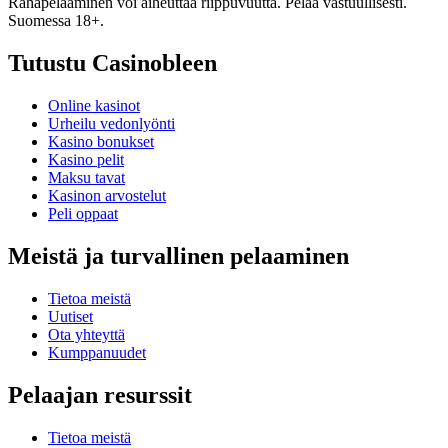
Rahapelaaminen voi aiheuttaa riippuvuutta. Pelaa vastuullisesti.
Suomessa 18+.
Tutustu Casinobleen
Online kasinot
Urheilu vedonlyönti
Kasino bonukset
Kasino pelit
Maksu tavat
Kasinon arvostelut
Peli oppaat
Meistä ja turvallinen pelaaminen
Tietoa meistä
Uutiset
Ota yhteyttä
Kumppanuudet
Pelaajan resurssit
Tietoa meistä