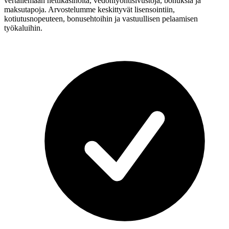
vertailemaan nettikasinoita, vedonlyöntisivustoja, bonuksia ja
maksutapoja. Arvostelumme keskittyvät lisensointiin,
kotiutusnopeuteen, bonusehtoihin ja vastuullisen pelaamisen
työkaluihin.