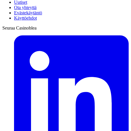
Uutiset
Ota yhteyttä
Evästekäytäntö
Käyttöehdot
Seuraa Casinoblea