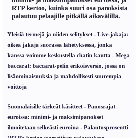
RTP kertoo, kuinka suuri osa panoksista
palautuu pelaajille pitkällä aikavälillä.
Yleisiä termejä ja niiden selitykset -
Live-jakaja
:
oikea jakaja suorassa lähetyksessä, jonka
kanssa voimme keskustella chatin kautta -
Mega
baccarat
: baccarat-pelin erikoisversio, jossa on
lisäominaisuuksia ja mahdollisesti suurempia
voittoja
Suomalaisille tärkeät käsitteet -
Panosrajat
euroissa
: minimi- ja maksimipanokset
ilmoitetaan selkeästi euroina -
Palautusprosentti
(RTP)
: kertoo teoreettisen palautuksen,