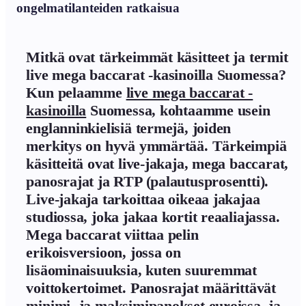
ongelmatilanteiden ratkaisua
Mitkä ovat tärkeimmät käsitteet ja termit
live mega baccarat -kasinoilla Suomessa?
Kun pelaamme
live mega baccarat -
kasinoilla
Suomessa, kohtaamme usein
englanninkielisiä termejä, joiden
merkitys on hyvä ymmärtää. Tärkeimpiä
käsitteitä ovat live-jakaja, mega baccarat,
panosrajat ja RTP (palautusprosentti).
Live-jakaja tarkoittaa oikeaa jakajaa
studiossa, joka jakaa kortit reaaliajassa.
Mega baccarat viittaa pelin
erikoisversioon, jossa on
lisäominaisuuksia, kuten suuremmat
voittokertoimet. Panosrajat määrittävät
minimi- ja maksimipanokset euroissa, ja