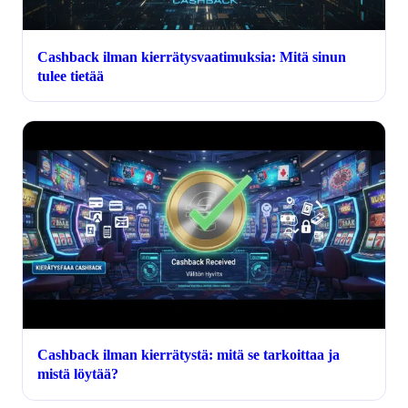
Cashback ilman kierrätysvaatimuksia: Mitä sinun
tulee tietää
Cashback ilman kierrätystä: mitä se tarkoittaa ja
mistä löytää?