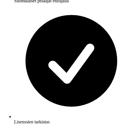
Suomalaiset pelaajat etusijalla
Lisenssien tarkistus