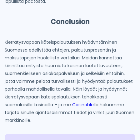
lopullista päätöstä.
Conclusion
Kierrätysvapaan käteispalautuksen hyödyntäminen
Suomessa edellyttää ehtojen, palautusprosentin ja
maksutapojen huolellista vertailua. Meidän kannattaa
kiinnittää erityistä huomiota kasinon luotettavuuteen,
suomenkieliseen asiakaspalveluun ja selkeisiin ehtoihin,
jotta voimme pelata turvallisesti ja hyödyntää palautukset
parhaalla mahdollisella tavalla. Näin löydät ja hyödynnät
kierrätysvapaan käteispalautuksen tehokkaasti
suomalaisilla kasinoilla – ja me
Casinoble
lla haluamme
tarjota sinulle ajantasaisimmat tiedot ja vinkit juuri Suomen
markkinoille.