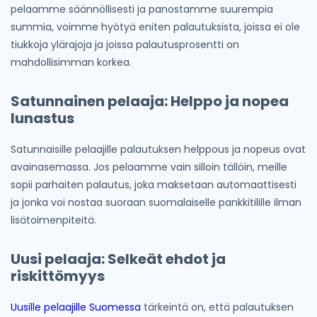
pelaamme säännöllisesti ja panostamme suurempia
summia, voimme hyötyä eniten palautuksista, joissa ei ole
tiukkoja ylärajoja ja joissa palautusprosentti on
mahdollisimman korkea.
Satunnainen pelaaja: Helppo ja nopea
lunastus
Satunnaisille pelaajille palautuksen helppous ja nopeus ovat
avainasemassa. Jos pelaamme vain silloin tällöin, meille
sopii parhaiten palautus, joka maksetaan automaattisesti
ja jonka voi nostaa suoraan suomalaiselle pankkitilille ilman
lisätoimenpiteitä.
Uusi pelaaja: Selkeät ehdot ja
riskittömyys
Uusille pelaajille Suomessa
tärkeintä on, että palautuksen