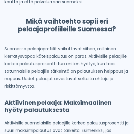
kautta ja että palvelua saa suomeksi.
Mikä vaihtoehto sopii eri
pelaajaprofiileille Suomessa?
Suomessa pelaajaprofiilit vaikuttavat siihen, millainen
kierrätysvapaa käteispalautus on paras. Aktiivisille pelaajille
korkea palautusprosentti tuo eniten hyötyä, kun taas
satunnaisille pelaajille tärkeintä on palautuksen helppous ja
nopeus. Uudet pelaajat arvostavat selkeitä ehtoja ja
riskittömyyttä.
Aktiivinen pelaaja: Maksimaalinen
hyöty palautuksesta
Aktiivisille suomalaisille pelaajille korkea palautusprosentti ja
suuri maksimipalautus ovat tärkeitä. Esimerkiksi, jos