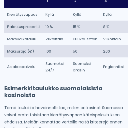
1
2
3
Kierrätysvapaus
Kyllä
Kyllä
Kyllä
Palautusprosentti
10 %
15 %
8 %
Maksuaikataulu
Viikoittain
Kuukausittain
Viikoittain
Maksuraja (€)
100
50
200
Suomeksi
Suomeksi
Asiakaspalvelu
Englanniksi
24/7
arkisin
Esimerkkitaulukko suomalaisista
kasinoista
Tämä taulukko havainnollistaa, miten eri kasinot Suomessa
voivat erota toisistaan kierrätysvapaan käteispalautuksen
ehdoissa. Meidän kannattaa vertailla näitä kriteerejä ennen