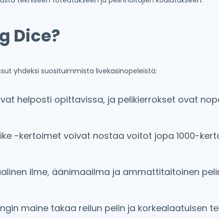
ng Dice?
ssut yhdeksi suosituimmista livekasinopeleistä:
t helposti opittavissa, ja pelikierrokset ovat nopei
rike -kertoimet voivat nostaa voitot jopa 1000-kert
alinen ilme, äänimaailma ja ammattitaitoinen pel
gin maine takaa reilun pelin ja korkealaatuisen te