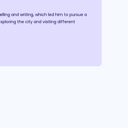
elling and writing, which led him to pursue a
xploring the city and visiting different