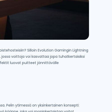
oistehosteisiin? Silloin Evolution Gamingin Lightning
sa voittoja voi kasvattaa jopa tuhatkertaisiksi
ktit luovat puitteet jännittävälle
sa. Pelin ytimessä on yksinkertainen konsepti:
ä käänne, joka voi moninkertaistaa voitot.