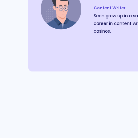
Content Writer
Sean grew up in a sma
career in content wri
casinos.