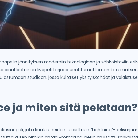
oppapelin jännityksen moderniin teknologiaan ja sähköistäviin erik
ainutlaatuinen livepeli tarjoaa unohtumattoman kokemuksen, jos
stumaan studioon, jossa kultaiset yksityiskohdat ja valaistusefe
ce ja miten sitä pelataan?
kasinopeli, joka kuuluu heidän suosittuun ”Lightning”-pelisarjaan
tta kuten nimikin antaa ymmärtää, peliin on lisätty sähköistäv