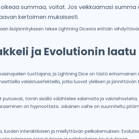
 oikeaa summaa, voitat. Jos veikkaamasi summa o
taavan kertoimen mukaisesti.
maan lisäjännitykseen tekee Lightning Dicesta erittäin viihdyt
keli ja Evolutionin laatu
sinopelien tuottajana, ja Lightning Dice on tästä erinomainen e
amaattisilla valaistusefekteillä, jotka luovat ylellisen ja jännittävä
at putoavat, tornin sisällä välähtelee salamoita ja valotehosteita
uraaminen on hypnoottista. Jokainen vaihe on suunniteltu pitämä
ia, luoden interaktiivisen ja miellyttävän pelikokemuksen. Evolu
lusta tekniseen toteutukseen ja pelinhoitajien koulutukseen.