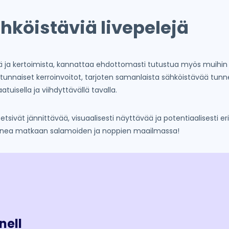
hköistäviä livepelejä
ä ja kertoimista, kannattaa ehdottomasti tutustua myös muihin Evo
satunnaiset kerroinvoitot, tarjoten samanlaista sähköistävää tu
aatuisella ja viihdyttävällä tavalla.
a etsivät jännittävää, visuaalisesti näyttävää ja potentiaalisesti 
at. Onnea matkaan salamoiden ja noppien maailmassa!
nell