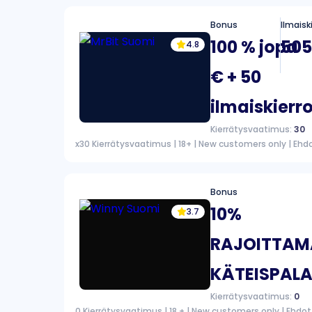
Bonus
Ilmaisk
100 % jopa 
50
4.8
€ + 50
ilmaiskierr
Kierrätysvaatimus:
30
x30 Kierrätysvaatimus | 18+ | New customers only |
Ehd
Bonus
10%
3.7
RAJOITTA
KÄTEISPAL
Kierrätysvaatimus:
0
0 Kierrätysvaatimus | 18 + | New customers only |
Ehdot