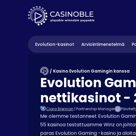
Evolution-kasinot
Arviointimenetelmä
P
Sweet Bonanza
Uudet Kasinot 2026
Käteispalautusbonus
Tietoa meistä
Koripallo
Mastercard
Call
Gates of Olympus
Parhaat Nettikasinot
Talletukseton bonus
Ota yhteyttä
Nyrkkeily
VISA
CS 
Big Bass Splash
Mobiilikasinot
Ilmaisvedot
Kumppanuudet
Jalkapallo
Paysafecar
Dot
Kasino Evolution Gamingin kanssa
Evolution Gam
Gates of Olympus 1000
Kasinoa Nopeilla Kotiutuksil
Ilmaiskierrokset
Uutiset
Formula 1
Lea
Madame Destiny
Matalan Minimitalletuksen 
Golf
Ove
nettikasinot - 
Buffalo King Megaways
Kolikkopelisivustot
Jääkiekko
Star
The Dog House Megaways
Tennis
Sugar Rush 1000
UFC
Ciara Brennan
| Partnership Manager
Päivitet
Me olemme testanneet Evolution Gaming 
55 kasinoa testattuamme Winz on johtava
paras Evolution Gaming -kasino ja aloita 