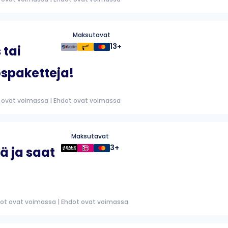
Maksutavat
13+
 tai
ospaketteja!
 ovat voimassa
|
Ehdot ovat voimassa
Maksutavat
3+
ä ja saat
ot ovat voimassa
|
Ehdot ovat voimassa