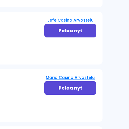
Jefe Casino Arvostelu
Pelaa nyt
Maria Casino Arvostelu
Pelaa nyt