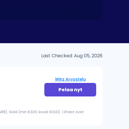
Last Checked: Aug 05, 2026
Winz Arvostelu
Pelaa nyt
LVER), Gold (min €320, koodi GOLD). |
Ehdot ovat