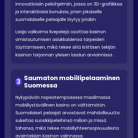
innovatiivisiin peliohjelmiin, joissa on 3D-grafiikkaa
ja interaktiivisia bonuksia, joten jokaiselle
suomalaiselle pelaajalle löytyy jotakin.
Laaja valikoima livepelejä osoittaa kasinon
omistautumisen asiakkaidensa tarpeiden
täyttämiseen, mikä tekee siitä kriittisen tekijän
kasinon tarjonnan yleisen laadun arvioinnissa.
Saumaton mobiilipelaaminen
3
Suomessa
Nykypäivän nopeatempoisessa maailmassa
mobiiliystävällinen kasino on välttämätön.
Suomalaiset pelaajat arvostavat mahdollisuutta
sukeltaa suosikkipeleihinsä milloin ja missä
tahansa, mikä tekee mobiiliyhteensopivuudesta
avaintekijän kasinon valinnassa.