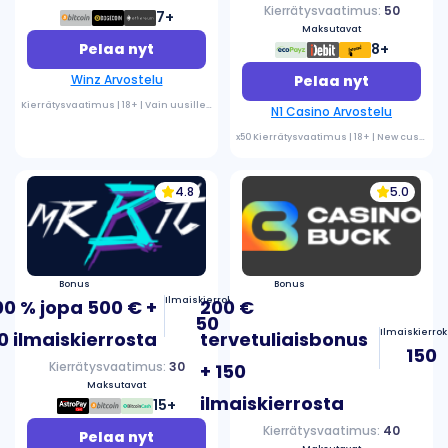
Kierrätysvaatimus:
50
7+
Maksutavat
Pelaa nyt
8+
Winz Arvostelu
Pelaa nyt
Kierrätysvaatimus | 18+ | Vain uusille pelaajille |
Ehdot ovat voimassa
N1 Casino Arvostelu
x50 Kierrätysvaatimus | 18+ | New customers only |
4.8
5.0
Bonus
Bonus
Ilmaiskierrokset
00 % jopa 500 € +
200 €
50
Ilmaiskierrok
0 ilmaiskierrosta
tervetuliaisbonus
150
Kierrätysvaatimus:
30
+ 150
Maksutavat
ilmaiskierrosta
15+
Kierrätysvaatimus:
40
Pelaa nyt