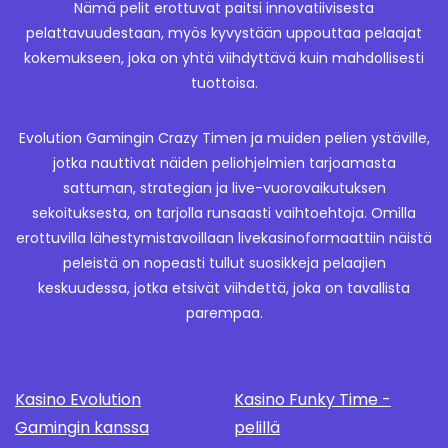
Nämä pelit erottuvat paitsi innovatiivisesta
pelattavuudestaan, myös kyvystään uppouttaa pelaajat
kokemukseen, joka on yhtä viihdyttävä kuin mahdollisesti
tuottoisa.
Evolution Gamingin Crazy Timen ja muiden pelien ystäville,
jotka nauttivat näiden peliohjelmien tarjoamasta
sattuman, strategian ja live-vuorovaikutuksen
sekoituksesta, on tarjolla runsaasti vaihtoehtoja. Omilla
erottuvilla lähestymistavoillaan livekasinoformaattiin näistä
peleistä on nopeasti tullut suosikkeja pelaajien
keskuudessa, jotka etsivät viihdettä, joka on tavallista
parempaa.
Kasino Evolution
Kasino Funky Time -
Gamingin kanssa
pelillä