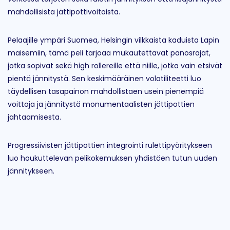
mahdollisista jättipottivoitoista.
Pelaajille ympäri Suomea, Helsingin vilkkaista kaduista Lapin
maisemiin, tämä peli tarjoaa mukautettavat panosrajat,
jotka sopivat sekä high rollereille että niille, jotka vain etsivät
pientä jännitystä. Sen keskimääräinen volatiliteetti luo
täydellisen tasapainon mahdollistaen usein pienempiä
voittoja ja jännitystä monumentaalisten jättipottien
jahtaamisesta.
Progressiivisten jättipottien integrointi rulettipyöritykseen
luo houkuttelevan pelikokemuksen yhdistäen tutun uuden
jännitykseen.