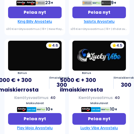
23+
9+
Pelaa nyt
Pelaa nyt
King Billy Arvostelu
1xslots Arvostelu
x30 Kierrätysvaatimus | 18+ | New Players Only |
x35 Kierrätysvaatimus | 18+ |
Ehdot ovat voimassa
Ehdot ovat voimassa
4.6
4.5
Bonus
Bonus
Ilmaiskierrokset
Ilmaiskierrok
000 € + 300
5000 € + 300
300
300
lmaiskierrosta
ilmaiskierrosta
Kierrätysvaatimus:
40
Kierrätysvaatimus:
40
Maksutavat
Maksutavat
10+
10+
Pelaa nyt
Pelaa nyt
Play Mojo Arvostelu
Lucky Vibe Arvostelu