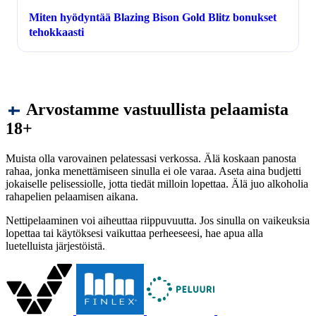
Miten hyödyntää Blazing Bison Gold Blitz bonukset
tehokkaasti
Arvostamme vastuullista pelaamista
18+
Muista olla varovainen pelatessasi verkossa. Älä koskaan panosta
rahaa, jonka menettämiseen sinulla ei ole varaa. Aseta aina budjetti
jokaiselle pelisessiolle, jotta tiedät milloin lopettaa. Älä juo alkoholia
rahapelien pelaamisen aikana.
Nettipelaaminen voi aiheuttaa riippuvuutta. Jos sinulla on vaikeuksia
lopettaa tai käytöksesi vaikuttaa perheeseesi, hae apua alla
luetelluista järjestöistä.