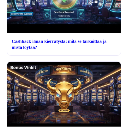
Cashback ilman kierrätystä: mitä se tarkoittaa ja
mistä löytää?