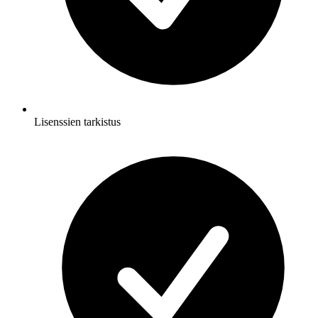
Lisenssien tarkistus