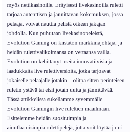
myös nettikasinoille. Erityisesti livekasinoilla ruletti
tarjoaa autenttisen ja jännittävän kokemuksen, jossa
pelaajat voivat nauttia pelistä oikean jakajan
johdolla. Kun puhutaan livekasinopeleistä,
Evolution Gaming on kiistaton markkinajohtaja, ja
heidän rulettivalikoimansa on vertaansa vailla.
Evolution on kehittänyt useita innovatiivisia ja
laadukkaita live rulettiversioita, jotka tarjoavat
jokaiselle pelaajalle jotakin – olitpa sitten perinteisen
ruletin ystävä tai etsit jotain uutta ja jännittävää.
Tässä artikkelissa sukellamme syvemmälle
Evolution Gamingin live rulettien maailmaan.
Esittelemme heidän suosituimpia ja
ainutlaatuisimpia rulettipelejä, jotta voit löytää juuri