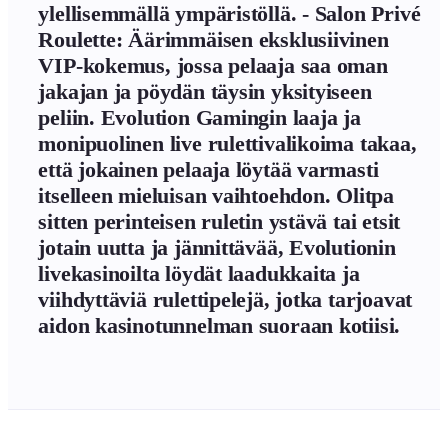
ylellisemmällä ympäristöllä. -
Salon Privé
Roulette:
Äärimmäisen eksklusiivinen
VIP-kokemus, jossa pelaaja saa oman
jakajan ja pöydän täysin yksityiseen
peliin. Evolution Gamingin laaja ja
monipuolinen live rulettivalikoima takaa,
että jokainen pelaaja löytää varmasti
itselleen mieluisan vaihtoehdon. Olitpa
sitten perinteisen ruletin ystävä tai etsit
jotain uutta ja jännittävää, Evolutionin
livekasinoilta löydät laadukkaita ja
viihdyttäviä rulettipelejä, jotka tarjoavat
aidon kasinotunnelman suoraan kotiisi.