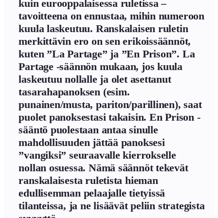
kuin eurooppalaisessa ruletissa –
tavoitteena on ennustaa, mihin numeroon
kuula laskeutuu. Ranskalaisen ruletin
merkittävin ero on sen erikoissäännöt,
kuten ”La Partage” ja ”En Prison”. La
Partage -säännön mukaan, jos kuula
laskeutuu nollalle ja olet asettanut
tasarahapanoksen (esim.
punainen/musta, pariton/parillinen), saat
puolet panoksestasi takaisin. En Prison -
sääntö puolestaan antaa sinulle
mahdollisuuden jättää panoksesi
”vangiksi” seuraavalle kierrokselle
nollan osuessa. Nämä säännöt tekevät
ranskalaisesta ruletista hieman
edullisemman pelaajalle tietyissä
tilanteissa, ja ne lisäävät peliin strategista