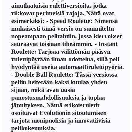
ainutlaatuisia rulettiversioita, jotka
rikkovat perinteisiä rajoja. Näitä ovat
esimerkiksi: -
Speed Roulette:
Nimensä
mukaisesti tämä versio on suunniteltu
nopeampaan pelitahtiin, jossa kierrokset
seuraavat toisiaan tiheämmin. -
Instant
Roulette:
Tarjoaa välittömän pääsyn
rulettipöytään ilman odottelua, sillä peli
hyödyntää useita automaattirulettipyöriä.
-
Double Ball Roulette:
Tässä versiossa
peliin heitetään kaksi kuulaa yhden
sijaan, mikä avaa uusia
panostusmahdollisuuksia ja tuplaa
jännityksen. Nämä erikoisruletit
osoittavat Evolutionin sitoutumisen
tarjota monipuolisia ja innovatiivisia
pelikokemuksia.