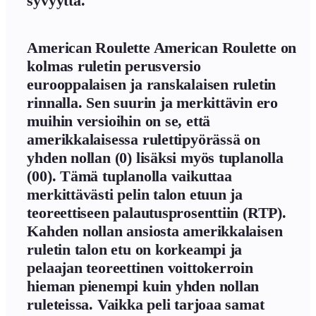
syvyyttä.
American Roulette American Roulette on
kolmas ruletin perusversio
eurooppalaisen ja ranskalaisen ruletin
rinnalla. Sen suurin ja merkittävin ero
muihin versioihin on se, että
amerikkalaisessa rulettipyörässä on
yhden nollan (0) lisäksi myös tuplanolla
(00). Tämä tuplanolla vaikuttaa
merkittävästi pelin talon etuun ja
teoreettiseen palautusprosenttiin (RTP).
Kahden nollan ansiosta amerikkalaisen
ruletin talon etu on korkeampi ja
pelaajan teoreettinen voittokerroin
hieman pienempi kuin yhden nollan
ruleteissa. Vaikka peli tarjoaa samat