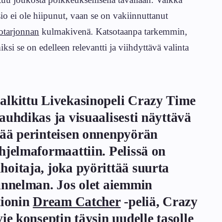
sio ei ole hiipunut, vaan se on vakiinnuttanut
notarjonnan
kulmakivenä. Katsotaanpa tarkemmin,
ksi se on edelleen relevantti ja viihdyttävä valinta
alkittu Livekasinopeli Crazy Time
auhdikas ja visuaalisesti näyttävä
tää perinteisen onnenpyörän
hjelmaformaattiin. Pelissä on
oitaja, joka pyörittää suurta
unnelman. Jos olet aiemmin
tionin
Dream Catcher
-peliä, Crazy
ie konseptin täysin uudelle tasolle