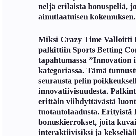
neljä erilaista bonuspeliä, j
ainutlaatuisen kokemuksen.
Miksi Crazy Time Valloitti
palkittiin Sports Betting 
tapahtumassa ”Innovation i
kategoriassa. Tämä tunnustus
seurausta pelin poikkeuksell
innovatiivisuudesta. Palkinto
erittäin viihdyttävästä luon
tuotantolaadusta. Erityistä 
bonuskierrokset, joita kuvai
interaktiivisiksi ja kekseli