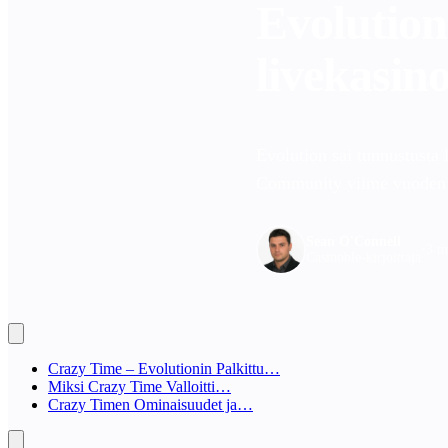
Evolution
livekasin
Evolution sai tunnustusta 
Community viime vuoden 
Sean O'Connell
•
3 m
Casinoble-kirjoittaja
Crazy Time – Evolutionin Palkittu…
Miksi Crazy Time Valloitti…
Crazy Timen Ominaisuudet ja…