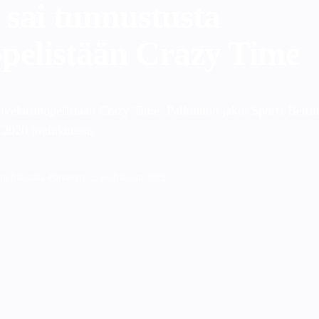
 sai tunnustusta
opelistään Crazy Time
livekasinopelistään Crazy Time. Palkinnon jakoi Sports Betti
2020 joulukuussa.
in lukuaika
•
Päivitetty 2. joulukuuta 2025