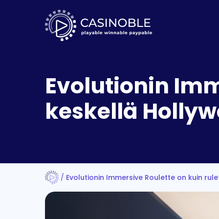
Evolutionin Imme
Sweet Bonanza
Uudet Kasinot 2026
Käteispalautusbonus
Tietoa meistä
Koripallo
Mastercard
Call
Gates of Olympus
Parhaat Nettikasinot
Talletukseton bonus
Ota yhteyttä
Nyrkkeily
VISA
CS 
keskellä Holly
Big Bass Splash
Mobiilikasinot
Ilmaisvedot
Kumppanuudet
Jalkapallo
Paysafecar
Dot
Gates of Olympus 1000
Kasinoa Nopeilla Kotiutuksil
Ilmaiskierrokset
Uutiset
Formula 1
Lea
Madame Destiny
Matalan Minimitalletuksen 
Golf
Ove
Buffalo King Megaways
Kolikkopelisivustot
Jääkiekko
Star
The Dog House Megaways
Tennis
Sugar Rush 1000
UFC
Evolutionin Immersive Roulette on kuin rule