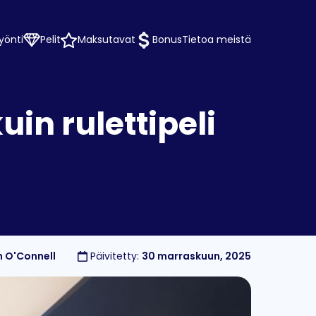
yönti
Pelit
Maksutavat
Bonus
Tietoa meistä
in rulettipeli
 O'Connell
Päivitetty:
30 marraskuun, 2025