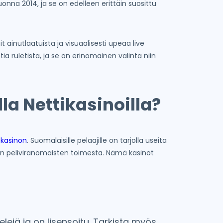
uonna 2014, ja se on edelleen erittäin suosittu
it ainutlaatuista ja visuaalisesti upeaa live
a ruletista, ja se on erinomainen valinta niin
la Nettikasinoilla?
ekasinon
. Suomalaisille pelaajille on tarjolla useita
Viron peliviranomaisten toimesta. Nämä kasinot
lejä ja on lisensoitu. Tarkista myös,