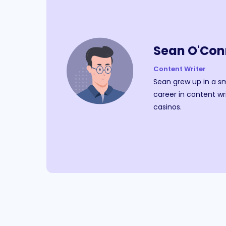
Sean O'Con
Content Writer
Sean grew up in a sma
career in content wri
casinos.