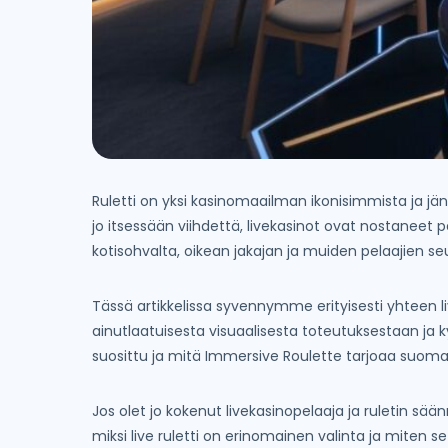
Ruletti on yksi kasinomaailman ikonisimmista ja jänn
jo itsessään viihdettä, livekasinot ovat nostanee
kotisohvalta, oikean jakajan ja muiden pelaajien se
Tässä artikkelissa syvennymme erityisesti yhteen 
ainutlaatuisesta visuaalisesta toteutuksestaan ja
suosittu ja mitä Immersive Roulette tarjoaa suomalai
Jos olet jo kokenut livekasinopelaaja ja ruletin sä
miksi live ruletti on erinomainen valinta ja miten s