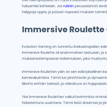
haluamiisi kohteisiin. Jos
ruletin
perussäännöt eivät 
helppoja oppia, ja pääset nopeasti mukaan toimin
Immersive Roulette 
Evolution Gaming on tunnettu livekasinopelien edel
Immersive Roulette oli ensimmäinen laatuaan, ja se 
mukaansatempaavan kokemuksen, joka muistuttaa
Immersive Rouletten ydin on sen edistyksellinen kam
kamerakulmista. Tämä luo jännittävän ja dynaamisen
liikettä erittäin tarkasti, ja videokuva on huippul
Yksi Immersive Rouletten vaikuttavimmista ominai
hidastettuna uusintana. Tämä lisää draamaa ja jänn