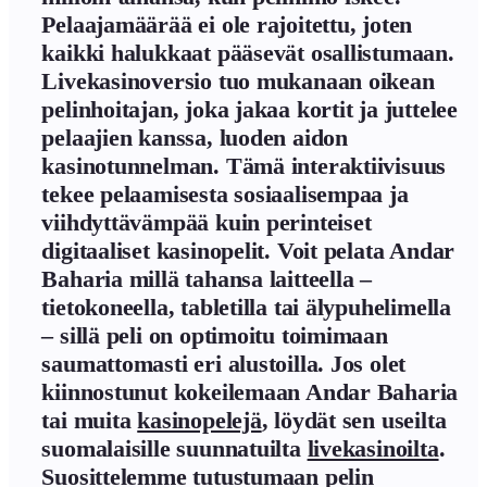
Pelaajamäärää ei ole rajoitettu, joten
kaikki halukkaat pääsevät osallistumaan.
Livekasinoversio tuo mukanaan oikean
pelinhoitajan, joka jakaa kortit ja juttelee
pelaajien kanssa, luoden aidon
kasinotunnelman. Tämä interaktiivisuus
tekee pelaamisesta sosiaalisempaa ja
viihdyttävämpää kuin perinteiset
digitaaliset kasinopelit. Voit pelata Andar
Baharia millä tahansa laitteella –
tietokoneella, tabletilla tai älypuhelimella
– sillä peli on optimoitu toimimaan
saumattomasti eri alustoilla. Jos olet
kiinnostunut kokeilemaan Andar Baharia
tai muita
kasinopelejä
, löydät sen useilta
suomalaisille suunnatuilta
livekasinoilta
.
Suosittelemme tutustumaan pelin