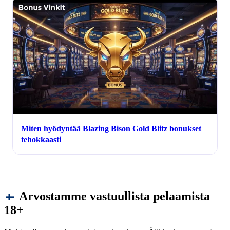
Miten hyödyntää Blazing Bison Gold Blitz bonukset
tehokkaasti
Arvostamme vastuullista pelaamista
18+