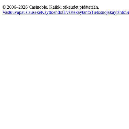
© 2006–2026 Casinoble. Kaikki oikeudet pidätetään.
Vastuuvapauslauseke
Käyttöehdot
Evästekäytäntö
Tietosuojakäytäntö
Si