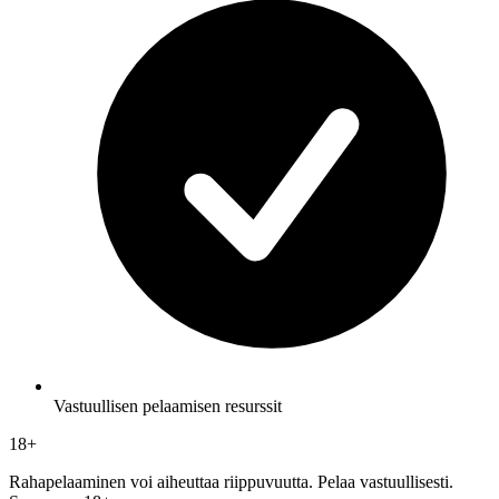
Vastuullisen pelaamisen resurssit
18+
Rahapelaaminen voi aiheuttaa riippuvuutta. Pelaa vastuullisesti.