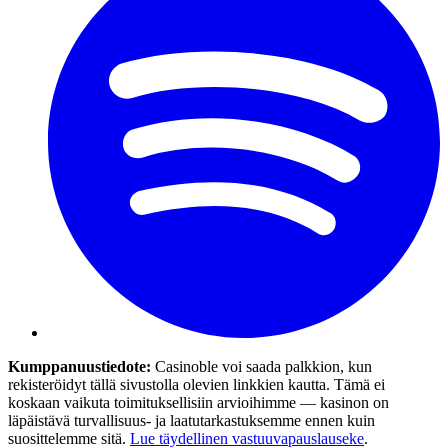
Kumppanuustiedote:
Casinoble voi saada palkkion, kun
rekisteröidyt tällä sivustolla olevien linkkien kautta. Tämä ei
koskaan vaikuta toimituksellisiin arvioihimme — kasinon on
läpäistävä turvallisuus- ja laatutarkastuksemme ennen kuin
suosittelemme sitä.
Lue täydellinen vastuuvapauslauseke
.