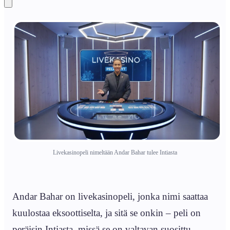
Livekasinopeli nimeltään Andar Bahar tulee Intiasta
Andar Bahar on livekasinopeli, jonka nimi saattaa
kuulostaa eksoottiselta, ja sitä se onkin – peli on
peräisin Intiasta, missä se on valtavan suosittu.