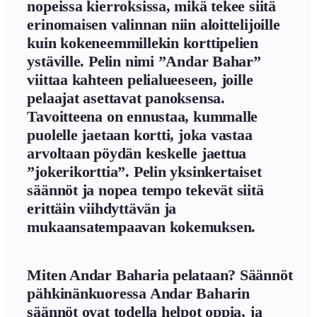
nopeissa kierroksissa, mikä tekee siitä
erinomaisen valinnan niin aloittelijoille
kuin kokeneemmillekin korttipelien
ystäville. Pelin nimi ”Andar Bahar”
viittaa kahteen pelialueeseen, joille
pelaajat asettavat panoksensa.
Tavoitteena on ennustaa, kummalle
puolelle jaetaan kortti, joka vastaa
arvoltaan pöydän keskelle jaettua
”jokerikorttia”. Pelin yksinkertaiset
säännöt ja nopea tempo tekevät siitä
erittäin viihdyttävän ja
mukaansatempaavan kokemuksen.
Miten Andar Baharia pelataan? Säännöt
pähkinänkuoressa Andar Baharin
säännöt ovat todella helpot oppia, ja