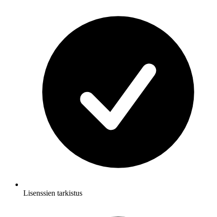
Lisenssien tarkistus