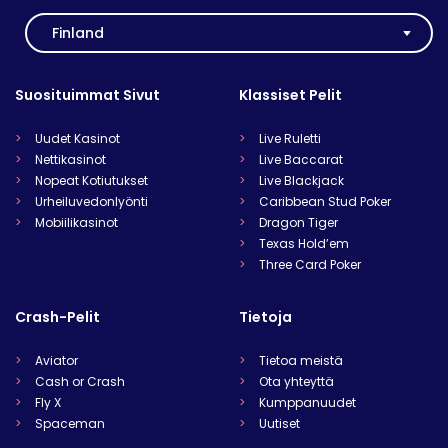
Finland
Suosituimmat Sivut
Klassiset Pelit
Uudet Kasinot
Live Ruletti
Nettikasinot
Live Baccarat
Nopeat Kotiutukset
Live Blackjack
Urheiluvedonlyönti
Caribbean Stud Poker
Mobiilikasinot
Dragon Tiger
Texas Hold’em
Three Card Poker
Crash-Pelit
Tietoja
Aviator
Tietoa meistä
Cash or Crash
Ota yhteyttä
Fly X
Kumppanuudet
Spaceman
Uutiset