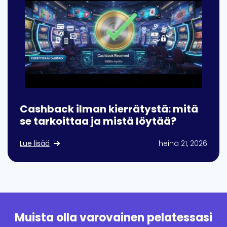
Cashback ilman kierrätystä: mitä
se tarkoittaa ja mistä löytää?
Lue lisää
heinä 21, 2026
Muista olla varovainen pelatessasi