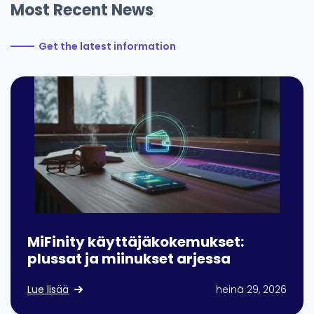
Most Recent News
Get the latest information
MiFinity käyttäjäkokemukset:
plussat ja miinukset arjessa
Lue lisää
heinä 29, 2026