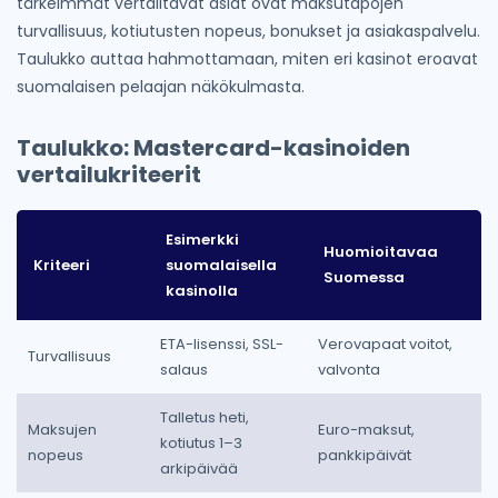
tärkeimmät vertailtavat asiat ovat maksutapojen
turvallisuus, kotiutusten nopeus, bonukset ja asiakaspalvelu.
Taulukko auttaa hahmottamaan, miten eri kasinot eroavat
suomalaisen pelaajan näkökulmasta.
Taulukko: Mastercard-kasinoiden
vertailukriteerit
Esimerkki
Huomioitavaa
Kriteeri
suomalaisella
Suomessa
kasinolla
ETA-lisenssi, SSL-
Verovapaat voitot,
Turvallisuus
salaus
valvonta
Talletus heti,
Maksujen
Euro-maksut,
kotiutus 1–3
nopeus
pankkipäivät
arkipäivää