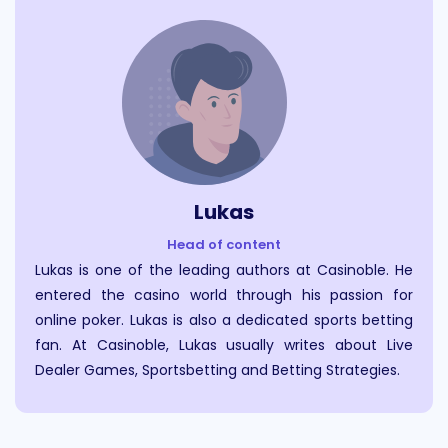
Lukas
Head of content
Lukas is one of the leading authors at Casinoble. He
entered the casino world through his passion for
online poker. Lukas is also a dedicated sports betting
fan. At Casinoble, Lukas usually writes about Live
Dealer Games, Sportsbetting and Betting Strategies.