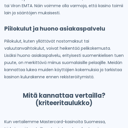
tai Viron EMTA. Näin voimme olla varmoja, että kasino toimii
lain ja sääntöjen mukaisesti.
Piilokulut ja huono asiakaspalvelu
Piilokulut, kuten yllättävät nostomaksut tai
valuutanvaihtokulut, voivat heikentää pelikokemusta.
Lisäksi huono asiakaspalvelu, erityisesti suomenkielisen tuen
puute, on merkittävä miinus suomalaisille pelaajille. Meidän
kannattaa lukea muiden käyttäjien kokemuksia ja tarkistaa
kasinon kulurakenne ennen rekisteröitymistä.
Mitä kannattaa vertailla?
(kriteeritaulukko)
Kun vertailemme Mastercard-kasinoita Suomessa,