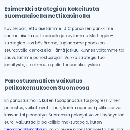
Esimerkki strategian kokeilusta
suomalaisella nettikasinolla
Kuvitellaan, että asetamme 10 € panoksen pankkiirille
suomalaisella nettikasinolla ja käytämme Martingale-
strategiaa. Jos häviämme, tuplaamme panoksen
seuraavalla kierroksella. Tämä jatkuu, kunnes voitamme tai
saavutamme panostusrajan. Vaikka strategia tuo
jännitystä, se ei muuta pelin todennäköisyyksiä.
Panostusmallien vaikutus
pelikokemukseen Suomessa
Eri panostusmallit, kuten tasapanostus tai progressiivinen
panostus, vaikuttavat siihen, kuinka nopeasti pelikassa voi
kasvaa tai pienentyä. Suomessa pelaajat voivat hyödyntää
euro-valuuttaa ja paikallisia maksutapoja, kuten
verkkopankkimaksuja
, mikä tekee panostamisesta sujuvaa.