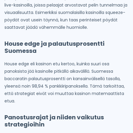
live-kasinoilla, joissa pelaajat arvostavat pelin tunnelmaa ja
visuaalisuutta. Esimerkiksi suomalaisilla kasinoilla squeeze-
pöydät ovat usein täynnä, kun taas perinteiset pöydät
saattavat jäädä vähemmälle huomiolle.
House edge ja palautusprosentti
Suomessa
House edge eli kasinon etu kertoo, kuinka suuri osa
panoksista jää kasinolle pitkällä aikavälillä. Suomessa
baccaratin palautusprosentti on kansainvälisellä tasolla,
yleensä noin 98,94 % pankkiiripanoksella. Tämä tarkoittaa,
että strategiat eivät voi muuttaa kasinon matemaattista
etua.
Panostusrajat ja niiden vaikutus
strategioihin