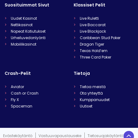
Suosituimmat Sivut
Klassiset Pelit
Uudet Kasinot
Live Ruletti
Nettikasinot
Live Baccarat
Nopeat Kotiutukset
Live Blackjack
Urheiluvedonlyönti
Caribbean Stud Poker
Mobiilikasinot
Dragon Tiger
Texas Hold’em
Three Card Poker
Crash-Pelit
Tietoja
Aviator
Tietoa meistä
Cash or Crash
Ota yhteyttä
Fly X
Kumppanuudet
Spaceman
Uutiset
Evästekäytäntö
Vastuuvapauslauseke
Tietosuojakäytäntö