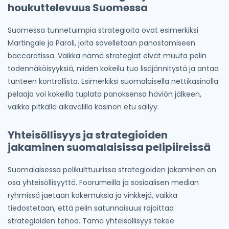
houkuttelevuus Suomessa
Suomessa tunnetuimpia strategioita ovat esimerkiksi
Martingale ja Paroli, joita sovelletaan panostamiseen
baccaratissa. Vaikka nämä strategiat eivät muuta pelin
todennäköisyyksiä, niiden kokeilu tuo lisäjännitystä ja antaa
tunteen kontrollista. Esimerkiksi suomalaisella nettikasinolla
pelaaja voi kokeilla tuplata panoksensa häviön jälkeen,
vaikka pitkällä aikavälillä kasinon etu säilyy.
Yhteisöllisyys ja strategioiden
jakaminen suomalaisissa pelipiireissä
Suomalaisessa pelikulttuurissa strategioiden jakaminen on
osa yhteisöllisyyttä. Foorumeilla ja sosiaalisen median
ryhmissä jaetaan kokemuksia ja vinkkejä, vaikka
tiedostetaan, että pelin satunnaisuus rajoittaa
strategioiden tehoa. Tämä yhteisöllisyys tekee