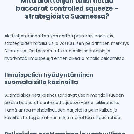
Mitä aloittelijan tulisi tietää
baccarat controlled squeeze -
strategioista Suomessa?
Aloittelijan kannattaa ymmärtää pelin satunnaisuus,
strategioiden rajallisuus ja vastuullisen pelaamisen merkitys
Suomessa. On tärkeää tutustua pelin sääntöihin ja
hyödyntää ilmaispelejä ennen oikealla rahalla pelaamista.
Ilmaispelien hyödyntäminen
suomalaisilla kasinoilla
Suomalaiset nettikasinot tarjoavat usein mahdollisuuden
pelata baccarat controlled squeeze -peliä leikkirahalla.
Tämä antaa mahdollisuuden harjoitella pelin kulkua ja
kokeilla strategioita ilman riskiä menettää oikeaa rahaa.
Pelirajojen asettaminen ja vastuullinen