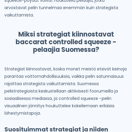
squeeze-pöydät voivat houkutella pelaajia, jotka
arvostavat pelin tunnelmaa enemmän kuin strategista
vaikuttamista.
Miksi strategiat kiinnostavat
baccarat controlled squeeze -
pelaajia Suomessa?
Strategiat kiinnostavat, koska monet meistä etsivät keinoja
parantaa voittomahdollisuuksia, vaikka pelin satunnaisuus
rajoittaa strategista vaikuttamista. Suomessa
pelistrategioista keskustellaan aktiivisesti foorumeilla ja
sosiaalisessa mediassa, ja controlled squeeze -pelin
visuaalinen jännitys houkuttelee kokeilemaan erilaisia
lähestymistapoja.
Suosituimmat strategiat ja niiden