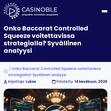
Onko Baccarat Controlled
Squeeze voitettavissa
tiarvostelut
strategialla? Syvällinen
analyysi
d
skasinot
Kasinot
Onko Baccarat Controlled Squeeze voitettavissa
Ole tietoinen
ilman
ouse
strategialla? Syvällinen analyysi
talletusta
Vastuullinen
Kirjoittaja:
Lukas
Päivitetty:
14 kesäkuun, 2026
useke
Pelaaminen
Jackpot
ntö
City
Casino
ns
Vulkan