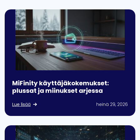
MiFinity käyttäjäkokemukset:
plussat ja miinukset arjessa
Lue lisää
heinä 29, 2026