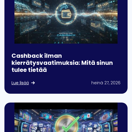
Cashback ilman
kierrätysvaatimuksia: Mitä sinun
tulee tietää
Lue lisää
heinä 27, 2026