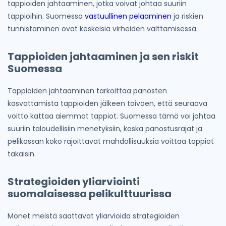
tappioiden jahtaaminen, jotka voivat johtaa suuriin
tappioihin. Suomessa
vastuullinen pelaaminen
ja riskien
tunnistaminen ovat keskeisiä virheiden välttämisessä.
Tappioiden jahtaaminen ja sen riskit
Suomessa
Tappioiden jahtaaminen tarkoittaa panosten
kasvattamista tappioiden jälkeen toivoen, että seuraava
voitto kattaa aiemmat tappiot. Suomessa tämä voi johtaa
suuriin taloudellisiin menetyksiin, koska panostusrajat ja
pelikassan koko rajoittavat mahdollisuuksia voittaa tappiot
takaisin.
Strategioiden yliarviointi
suomalaisessa pelikulttuurissa
Monet meistä saattavat yliarvioida strategioiden