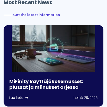
Most Recent News
Get the latest information
MiFinity käyttäjäkokemukset:
plussat ja miinukset arjessa
Lue lisää
heinä 29, 2026