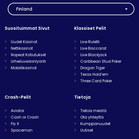
Finland
Suosituimmat Sivut
Klassiset Pelit
Uudet Kasinot
Live Ruletti
Nettikasinot
Live Baccarat
Nopeat Kotiutukset
Live Blackjack
Urheiluvedonlyönti
Caribbean Stud Poker
Mobiilikasinot
Dragon Tiger
Texas Hold’em
Three Card Poker
Crash-Pelit
Tietoja
Aviator
Tietoa meistä
Cash or Crash
Ota yhteyttä
Fly X
Kumppanuudet
Spaceman
Uutiset