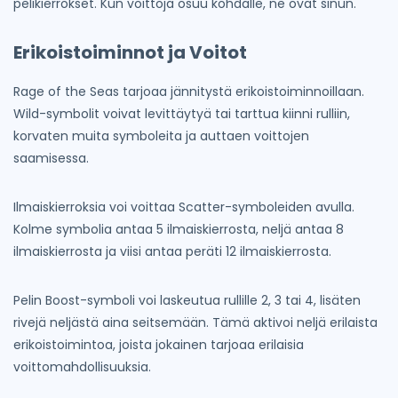
pelikierrokset. Kun voittoja osuu kohdalle, ne ovat sinun.
Erikoistoiminnot ja Voitot
Rage of the Seas tarjoaa jännitystä erikoistoiminnoillaan.
Wild-symbolit voivat levittäytyä tai tarttua kiinni rulliin,
korvaten muita symboleita ja auttaen voittojen
saamisessa.
Ilmaiskierroksia voi voittaa Scatter-symboleiden avulla.
Kolme symbolia antaa 5 ilmaiskierrosta, neljä antaa 8
ilmaiskierrosta ja viisi antaa peräti 12 ilmaiskierrosta.
Pelin Boost-symboli voi laskeutua rullille 2, 3 tai 4, lisäten
rivejä neljästä aina seitsemään. Tämä aktivoi neljä erilaista
erikoistoimintoa, joista jokainen tarjoaa erilaisia
voittomahdollisuuksia.