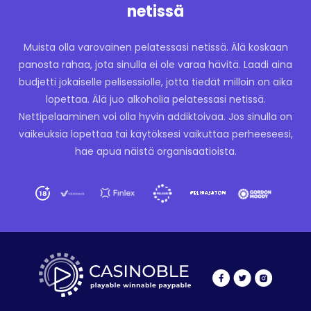
netissä
Muista olla varovainen pelatessasi netissä. Älä koskaan
panosta rahaa, jota sinulla ei ole varaa hävitä. Laadi aina
budjetti jokaiselle pelisessiolle, jotta tiedät milloin on aika
lopettaa. Älä juo alkoholia pelatessasi netissä.
Nettipelaaminen voi olla hyvin addiktoivaa. Jos sinulla on
vaikeuksia lopettaa tai käytöksesi vaikuttaa perheeseesi,
hae apua näistä organisaatioista.