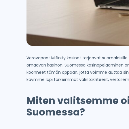
Verovapaat Mifinity kasinot tarjoavat suomalaisille
omaavan kasinon. Suomessa kasinopelaaminen on ta
koonneet tämän oppaan, jotta voimme auttaa sinua lö
käymme läpi tärkeimmät valintakriteerit, vertail
Miten valitsemme o
Suomessa?