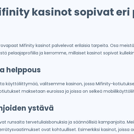
inity kasinot sopivat eri
erovapaat Mifinity kasinot palvelevat erilaisia tarpeita. Osa meis
stä pelaajaprofiilia ja kerromme, millaiset kasinot sopivat kulleki
 ja helppous
a käyttöliittymää, valitsemme kasinon, jossa Mifinity-kotiutukset
otiutukset maksetaan euroissa ja joissa on selkeä mobiilikäyttöliit
anjoiden ystävä
avat runsaita tervetuliaisbonuksia ja säännöllisiä kampanjoita. M
ierrätysvaatimukset ovat kohtuulliset. Esimerkiksi kasinot, joissa