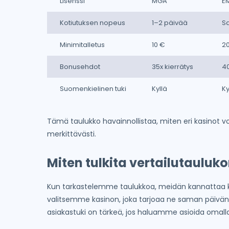
Lisenssi
MGA
E
Kotiutuksen nopeus
1–2 päivää
S
Minimitalletus
10 €
2
Bonusehdot
35x kierrätys
40
Suomenkielinen tuki
Kyllä
Ky
Tämä taulukko havainnollistaa, miten eri kasinot vo
merkittävästi.
Miten tulkita vertailutauluko
Kun tarkastelemme taulukkoa, meidän kannattaa kii
valitsemme kasinon, joka tarjoaa ne saman päivän
asiakastuki on tärkeä, jos haluamme asioida omalla 