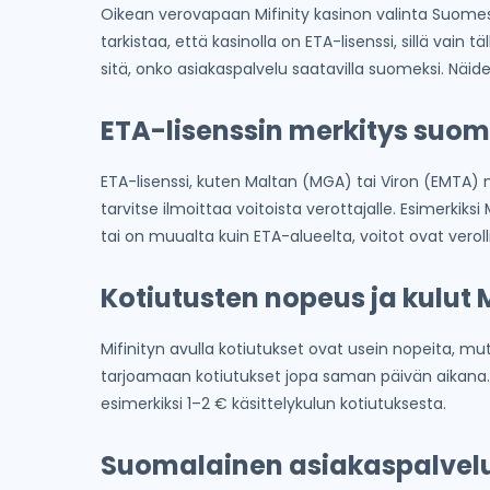
Oikean verovapaan Mifinity kasinon valinta Suomes
tarkistaa, että kasinolla on ETA-lisenssi, sillä vain
sitä, onko asiakaspalvelu saatavilla suomeksi. Näi
ETA-lisenssin merkitys suomal
ETA-lisenssi, kuten Maltan (MGA) tai Viron (EMTA) 
tarvitse ilmoittaa voitoista verottajalle. Esimerkiksi
tai on muualta kuin ETA-alueelta, voitot ovat verol
Kotiutusten nopeus ja kulut M
Mifinityn avulla kotiutukset ovat usein nopeita, mu
tarjoamaan kotiutukset jopa saman päivän aikana. On 
esimerkiksi 1–2 € käsittelykulun kotiutuksesta.
Suomalainen asiakaspalvelu 