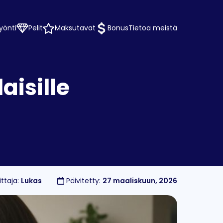
yönti
Pelit
Maksutavat
Bonus
Tietoa meistä
aisille
oittaja:
Lukas
Päivitetty:
27 maaliskuun, 2026