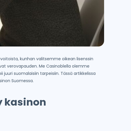
 voitoista, kunhan valitsemme oikean lisenssin
aavat verovapauden. Me Casinoblella olemme
uuri suomalaisiin tarpeisiin. Tässä artikkelissa
asinon Suomessa.
y kasinon