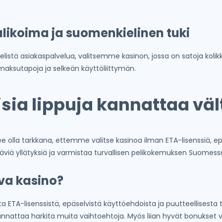
valikoima ja suomenkielinen tuki
stä asiakaspalvelua, valitsemme kasinon, jossa on satoja kolikkop
 maksutapoja ja selkeän käyttöliittymän.
isia lippuja kannattaa väl
e olla tarkkana, ettemme valitse kasinoa ilman ETA-lisenssiä, epäs
äviä yllätyksiä ja varmistaa turvallisen pelikokemuksen Suomess
va kasino?
ETA-lisenssistä, epäselvistä käyttöehdoista ja puutteellisesta tie
annattaa harkita muita vaihtoehtoja. Myös liian hyvät bonukset vo