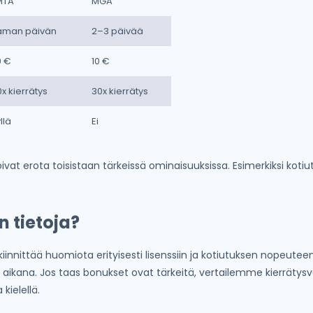
MTA
MGA
aman päivän
2–3 päivää
0 €
10 €
x kierrätys
30x kierrätys
llä
Ei
ivat erota toisistaan tärkeissä ominaisuuksissa. Esimerkiksi kot
n tietoja?
nnittää huomiota erityisesti lisenssiin ja kotiutuksen nopeutee
 aikana. Jos taas bonukset ovat tärkeitä, vertailemme kierrät
kielellä.