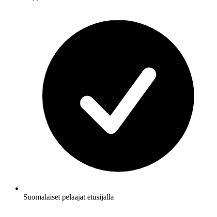
Suomalaiset pelaajat etusijalla