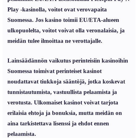
Play -kasinolla, voitot ovat verovapaita
Suomessa. Jos kasino toimii EU/ETA-alueen
ulkopuolelta, voitot voivat olla veronalaisia, ja
meidän tulee ilmoittaa ne verottajalle.
Lainsäädännön vaikutus perinteisiin kasinoihin
Suomessa toimivat perinteiset kasinot
noudattavat tiukkoja sääntöjä, jotka koskevat
tunnistautumista, vastuullista pelaamista ja
verotusta. Ulkomaiset kasinot voivat tarjota
erilaisia ehtoja ja bonuksia, mutta meidän on
aina tarkistettava lisenssi ja ehdot ennen
pelaamista.