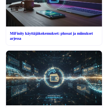
MiFinity käyttäjäkokemukset: plussat ja miinukset
arjessa