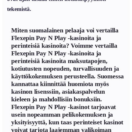
tekemistä.
Miten suomalainen pelaaja voi vertailla
Flexepin Pay N Play -kasinoita ja
perinteisiä kasinoita? Voimme vertailla
Flexepin Pay N Play -kasinoita ja
perinteisiä kasinoita maksutapojen,
kotiutusten nopeuden, turvallisuuden ja
käyttökokemuksen perusteella. Suomessa
kannattaa kiinnittää huomiota myös
kasinon lisenssiin, asiakaspalvelun
kieleen ja mahdollisiin bonuksiin.
Flexepin Pay N Play -kasinot tarjoavat
usein nopeamman pelikokemuksen ja
yksityisyyttä, kun taas perinteiset kasinot
voivat tarjota laajemman valikoiman