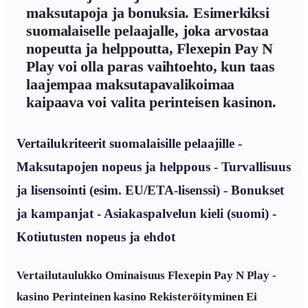
maksutapoja ja bonuksia. Esimerkiksi
suomalaiselle pelaajalle, joka arvostaa
nopeutta ja helppoutta, Flexepin Pay N
Play voi olla paras vaihtoehto, kun taas
laajempaa maksutapavalikoimaa
kaipaava voi valita perinteisen kasinon.
Vertailukriteerit suomalaisille pelaajille -
Maksutapojen nopeus ja helppous - Turvallisuus
ja lisensointi (esim. EU/ETA-lisenssi) - Bonukset
ja kampanjat - Asiakaspalvelun kieli (suomi) -
Kotiutusten nopeus ja ehdot
Vertailutaulukko Ominaisuus Flexepin Pay N Play -
kasino Perinteinen kasino Rekisteröityminen Ei