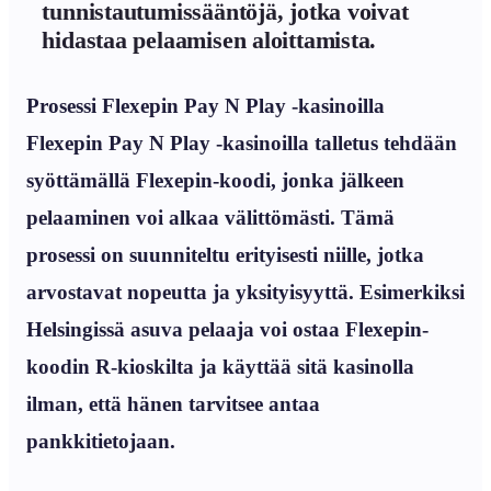
tunnistautumissääntöjä, jotka voivat
hidastaa pelaamisen aloittamista.
Prosessi Flexepin Pay N Play -kasinoilla
Flexepin Pay N Play -kasinoilla talletus tehdään
syöttämällä Flexepin-koodi, jonka jälkeen
pelaaminen voi alkaa välittömästi. Tämä
prosessi on suunniteltu erityisesti niille, jotka
arvostavat nopeutta ja yksityisyyttä. Esimerkiksi
Helsingissä asuva pelaaja voi ostaa Flexepin-
koodin R-kioskilta ja käyttää sitä kasinolla
ilman, että hänen tarvitsee antaa
pankkitietojaan.