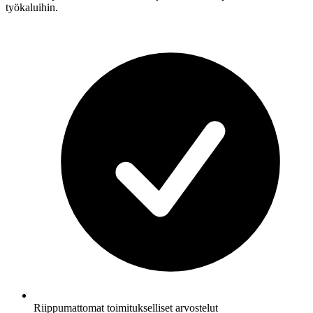
työkaluihin.
Riippumattomat toimitukselliset arvostelut