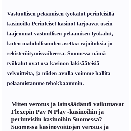
Vastuullisen pelaamisen työkalut perinteisillä
kasinoilla Perinteiset kasinot tarjoavat usein
laajemmat vastuullisen pelaamisen työkalut,
kuten mahdollisuuden asettaa rajoituksia jo
rekisteröitymisvaiheessa. Suomessa nämä
työkalut ovat osa kasinon lakisääteisiä
velvoitteita, ja niiden avulla voimme hallita
pelaamistamme tehokkaammin.
Miten verotus ja lainsäädäntö vaikuttavat
Flexepin Pay N Play -kasinoihin ja
perinteisiin kasinoihin Suomessa?
Suomessa kasinovoittojen verotus ja