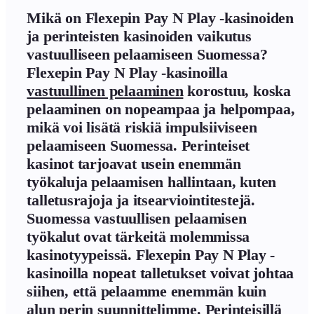
Mikä on Flexepin Pay N Play -kasinoiden
ja perinteisten kasinoiden vaikutus
vastuulliseen pelaamiseen Suomessa?
Flexepin Pay N Play -kasinoilla
vastuullinen pelaaminen
korostuu, koska
pelaaminen on nopeampaa ja helpompaa,
mikä voi lisätä riskiä impulsiiviseen
pelaamiseen Suomessa. Perinteiset
kasinot tarjoavat usein enemmän
työkaluja pelaamisen hallintaan, kuten
talletusrajoja ja itsearviointitestejä.
Suomessa vastuullisen pelaamisen
työkalut ovat tärkeitä molemmissa
kasinotyypeissä. Flexepin Pay N Play -
kasinoilla nopeat talletukset voivat johtaa
siihen, että pelaamme enemmän kuin
alun perin suunnittelimme. Perinteisillä