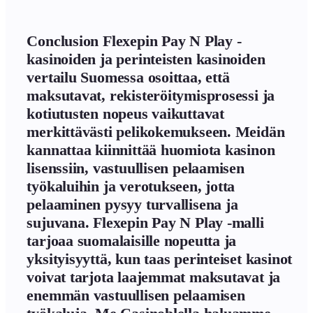
Conclusion Flexepin Pay N Play -
kasinoiden ja perinteisten kasinoiden
vertailu Suomessa osoittaa, että
maksutavat, rekisteröitymisprosessi ja
kotiutusten nopeus vaikuttavat
merkittävästi pelikokemukseen. Meidän
kannattaa kiinnittää huomiota kasinon
lisenssiin, vastuullisen pelaamisen
työkaluihin ja verotukseen, jotta
pelaaminen pysyy turvallisena ja
sujuvana. Flexepin Pay N Play -malli
tarjoaa suomalaisille nopeutta ja
yksityisyyttä, kun taas perinteiset kasinot
voivat tarjota laajemmat maksutavat ja
enemmän vastuullisen pelaamisen