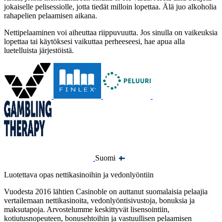
jokaiselle pelisessiolle, jotta tiedät milloin lopettaa. Älä juo alkoholia
rahapelien pelaamisen aikana.
Nettipelaaminen voi aiheuttaa riippuvuutta. Jos sinulla on vaikeuksia
lopettaa tai käytöksesi vaikuttaa perheeseesi, hae apua alla
luetelluista järjestöistä.
Suomi
Luotettava opas nettikasinoihin ja vedonlyöntiin
Vuodesta 2016 lähtien Casinoble on auttanut suomalaisia pelaajia
vertailemaan nettikasinoita, vedonlyöntisivustoja, bonuksia ja
maksutapoja. Arvostelumme keskittyvät lisensointiin,
kotiutusnopeuteen, bonusehtoihin ja vastuullisen pelaamisen