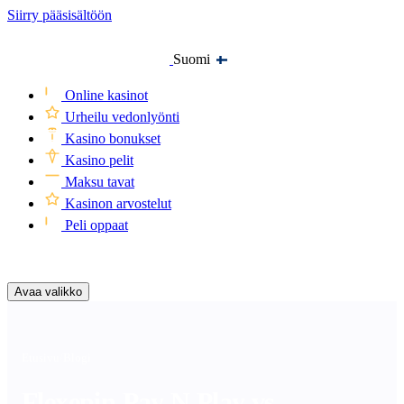
Siirry pääsisältöön
Suomi
Online kasinot
Urheilu vedonlyönti
Kasino bonukset
Kasino pelit
Maksu tavat
Kasinon arvostelut
Peli oppaat
Haku
Avaa valikko
Etusivu
/
Blogi
Flexepin Pay N Play vs.