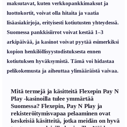
maksutavat, kuten verkkopankkimaksut ja
luottokortit, voivat olla hitaita ja vaatia
lisäasiakirjoja, erityisesti kotiutusten yhteydessä.
Suomessa pankkisiirrot voivat kestää 1–3
arkipäivää, ja kasinot voivat pyytää esimerkiksi
kopion henkilöllisyystodistuksesta ennen
kotiutuksen hyväksymistä. Tämä voi hidastaa
pelikokemusta ja aiheuttaa ylimääräistä vaivaa.
Mitä termejä ja käsitteitä Flexepin Pay N
Play -kasinoilla tulee ymmärtää
Suomessa? Flexepin, Pay N Play ja
rekisteröitymisvapaa pelaaminen ovat
keskeisiä käsitteitä, jotka meidän on hyvä