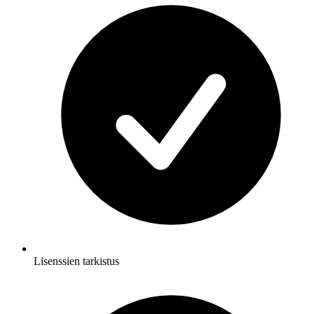
Lisenssien tarkistus