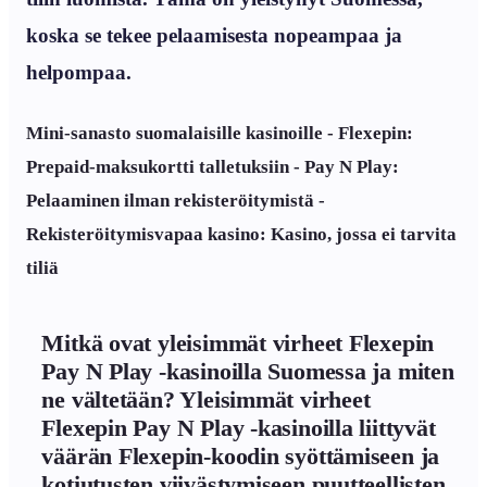
koska se tekee pelaamisesta nopeampaa ja
helpompaa.
Mini-sanasto suomalaisille kasinoille -
Flexepin
:
Prepaid-maksukortti talletuksiin -
Pay N Play
:
Pelaaminen ilman rekisteröitymistä -
Rekisteröitymisvapaa kasino
: Kasino, jossa ei tarvita
tiliä
Mitkä ovat yleisimmät virheet Flexepin
Pay N Play -kasinoilla Suomessa ja miten
ne vältetään? Yleisimmät virheet
Flexepin Pay N Play -kasinoilla liittyvät
väärän Flexepin-koodin syöttämiseen ja
kotiutusten viivästymiseen puutteellisten