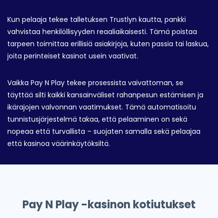
Kun pelaaja tekee talletuksen Trustlyn kautta, pankki
vahvistaa henkilöllisyyden reaaliaikaisesti. Tämä poistaa
tarpeen toimittaa erillisiä asiakirjoja, kuten passia tai laskua,
joita perinteiset kasinot usein vaativat.
Vaikka Pay N Play tekee prosessista vaivattoman, se
täyttää silti kaikki kansainväliset rahanpesun estämisen ja
ikärajojen valvonnan vaatimukset. Tämä automatisoitu
tunnistusjärjestelmä takaa, että pelaaminen on sekä
nopeaa että turvallista – suojaten samalla sekä pelaajaa
että kasinoa väärinkäytöksiltä.
Pay N Play -kasinon kotiutukset