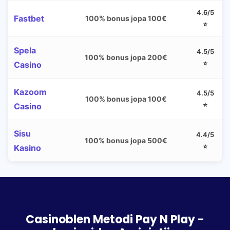
4.6/5
Fastbet
100% bonus jopa 100€
⭐️
Spela
4.5/5
100% bonus jopa 200€
⭐️
Casino
Kazoom
4.5/5
100% bonus jopa 100€
⭐️
Casino
Sisu
4.4/5
100% bonus jopa 500€
⭐️
Kasino
Casinoblen Metodi Pay N Play -