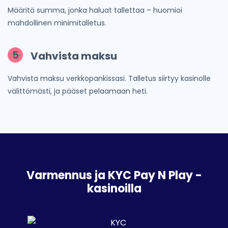
Määritä summa, jonka haluat tallettaa – huomioi
mahdollinen minimitalletus.
5
Vahvista maksu
Vahvista maksu verkkopankissasi. Talletus siirtyy kasinolle
välittömästi, ja pääset pelaamaan heti.
Varmennus ja KYC Pay N Play -
kasinoilla