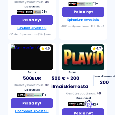
Kierrätysvaatimus:
35
11+
Maksutavat
21+
Pelaa nyt
Pelaa nyt
Spinarium Arvostelu
x40 Kierrätysvaatimus | 18+ | New Players Only |
Lunubet Arvostelu
x35 Kierrätysvaatimus | 18+ | New Customers Only |
Ehdot ovat voimassa
4.6
4.7
Bonus
Bonus
Ilmaiskierrokset
500EUR
500 € + 200
200
Kierrätysvaatimus:
30
ilmaiskierrosta
Maksutavat
Kierrätysvaatimus:
40
11+
Maksutavat
Pelaa nyt
12+
Cosmobet Arvostelu
Pelaa nyt