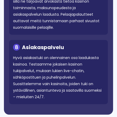
sillä ne tarjoavat arvokasta tietoa kasinon
toiminnasta, maksunopeudesta ja
asiakaspalvelun laadusta. Pelaajapalautteet
auttavat meitä tunnistamaan parhaat sivustot
suomalaisille pelaajille.
8
Asiakaspalvelu
Hyvä asiakastuki on olennainen osa laadukasta
kasinoa. Testaamme jokaisen kasinon
tukipalvelut, mukaan lukien live-chatin,
sähköpostituen ja puhelinpalvelun.
Suosittelemme vain kasinoita, joiden tuki on
ystävällinen, asiantunteva ja saatavilla suomeksi
– mieluiten 24/7.