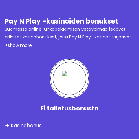
Pay N Play -kasinoiden bonukset
Suomessa online-uhkapelaamisen vetovoimaa lisäävät
erilaiset kasinobonukset, joita Pay N Play -kasinot tarjoavat
sekä uusille että palaaville pelaajille. Nämä bonukset on
show more
suunniteltu tekemään pelikokemuksesta entistä
palkitsevamman – tarjoten enemmän peliaikaa,
suuremman aloitussaldon ja paremmat
voittomahdollisuudet.Pay N Play -kasinot erottuvat
edukseen nopeudellaan ja helppoudellaan, mutta myös
houkuttelevilla bonuksillaan. Pelaajat voivat usein
hyödyntää tervetuliaisbonuksia, ilmaiskierroksia tai
cashback-tarjouksia, jotka lunastetaan heti Trustlyn kautta
Ei talletusbonusta
tehdyllä talletuksella. Alla esittelemme yleisimmät
bonusmuodot, joita voit kohdata suomalaisilla Pay N Play -
Kasinobonus
kasinoilla: