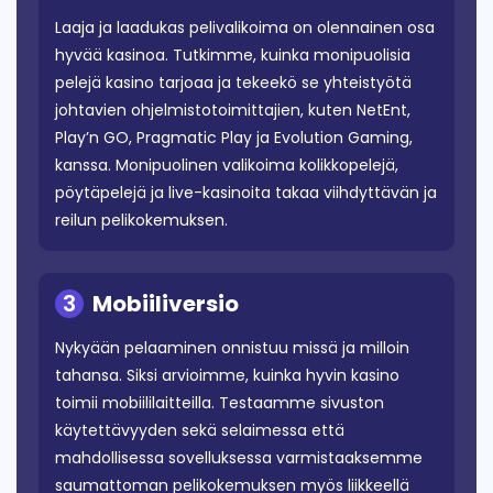
Laaja ja laadukas pelivalikoima on olennainen osa
hyvää kasinoa. Tutkimme, kuinka monipuolisia
pelejä kasino tarjoaa ja tekeekö se yhteistyötä
johtavien ohjelmistotoimittajien, kuten NetEnt,
Play’n GO, Pragmatic Play ja Evolution Gaming,
kanssa. Monipuolinen valikoima kolikkopelejä,
pöytäpelejä ja live-kasinoita takaa viihdyttävän ja
reilun pelikokemuksen.
3
Mobiiliversio
Nykyään pelaaminen onnistuu missä ja milloin
tahansa. Siksi arvioimme, kuinka hyvin kasino
toimii mobiililaitteilla. Testaamme sivuston
käytettävyyden sekä selaimessa että
mahdollisessa sovelluksessa varmistaaksemme
saumattoman pelikokemuksen myös liikkeellä