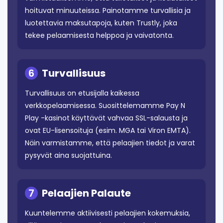
hoituvat minuuteissa. Painotamme turvallisia ja
luotettavia maksutapoja, kuten Trustly, joka
tekee pelaamisesta helppoa ja vaivatonta.
6
Turvallisuus
Turvallisuus on etusijalla kaikessa
verkkopelaamisessa. Suosittelemamme Pay N
Play -kasinot käyttävät vahvaa SSL-salausta ja
ovat EU-lisensoituja (esim. MGA tai Viron EMTA).
Näin varmistamme, että pelaajien tiedot ja varat
pysyvät aina suojattuina.
7
Pelaajien Palaute
Kuuntelemme aktiivisesti pelaajien kokemuksia,