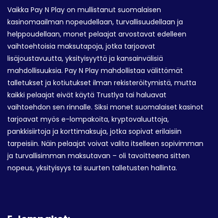
Vaikka Pay N Play on mullistanut suomalaisen
kasinomaailman nopeudellaan, turvallisuudellaan ja
helppoudellaan, monet pelaajat arvostavat edelleen
vaihtoehtoisia maksutapoja, jotka tarjoavat
lisäjoustavuutta, yksityisyyttä ja kansainvälisiä
mahdollisuuksia. Pay N Play mahdollistaa välittömät
talletukset ja kotiutukset ilman rekisteröitymistä, mutta
kaikki pelaajat eivät käytä Trustlya tai haluavat
vaihtoehdon sen rinnalle. Siksi monet suomalaiset kasinot
tarjoavat myös e-lompakoita, kryptovaluuttoja,
pankkisiirtoja ja korttimaksuja, jotka sopivat erilaisiin
tarpeisiin. Näin pelaajat voivat valita itselleen sopivimman
ja turvallisimman maksutavan – oli tavoitteena sitten
nopeus, yksityisyys tai suurten talletusten hallinta.