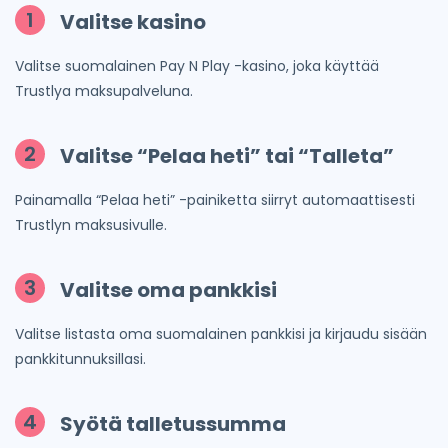
1
Valitse kasino
Valitse suomalainen Pay N Play -kasino, joka käyttää
Trustlya maksupalveluna.
2
Valitse “Pelaa heti” tai “Talleta”
Painamalla “Pelaa heti” -painiketta siirryt automaattisesti
Trustlyn maksusivulle.
3
Valitse oma pankkisi
Valitse lista­sta oma suomalainen pankkisi ja kirjaudu sisään
pankkitunnuksillasi.
4
Syötä talletussumma