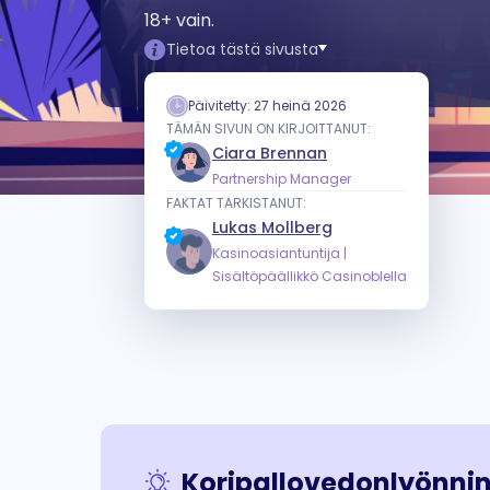
18+ vain.
Tietoa tästä sivusta
Päivitetty: 27 heinä 2026
TÄMÄN SIVUN ON KIRJOITTANUT:
Ciara Brennan
Partnership Manager
FAKTAT TARKISTANUT:
Lukas Mollberg
Kasinoasiantuntija |
Sisältöpäällikkö Casinoblella
Koripallovedonlyönnin