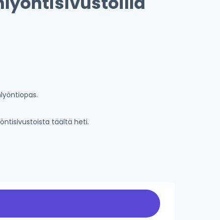
lyöntisivustoilla
nlyöntiopas.
öntisivustoista täältä heti.