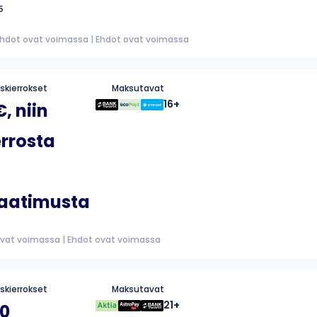
5
hdot ovat voimassa
|
Ehdot ovat voimassa
iskierrokset
Maksutavat
16+
€, niin
errosta
vaatimusta
ovat voimassa
|
Ehdot ovat voimassa
iskierrokset
Maksutavat
21+
0