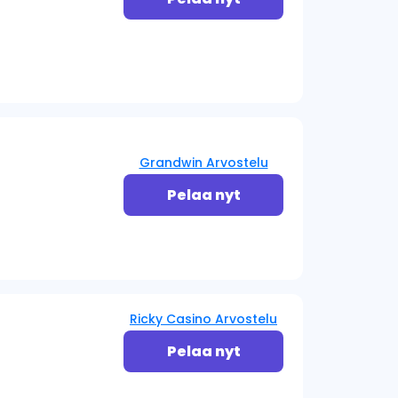
Grandwin Arvostelu
Pelaa nyt
Ricky Casino Arvostelu
Pelaa nyt