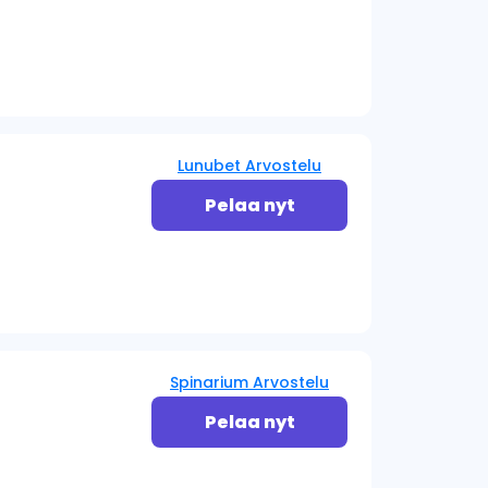
Lunubet Arvostelu
Pelaa nyt
Spinarium Arvostelu
Pelaa nyt