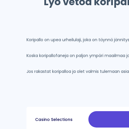
Lyö vetoa koripa
Koripallo on upea urheilulaji, joka on täynnä jänn
Koska koripallofaneja on paljon ympäri maailmaa ja 
Jos rakastat koripalloa ja olet valmis tulemaan asian
Casino Selections