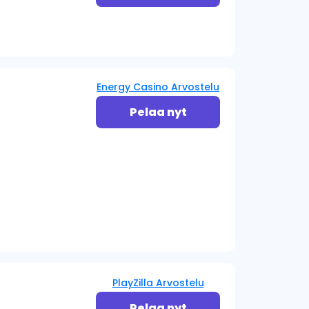
Energy Casino Arvostelu
Pelaa nyt
PlayZilla Arvostelu
Pelaa nyt