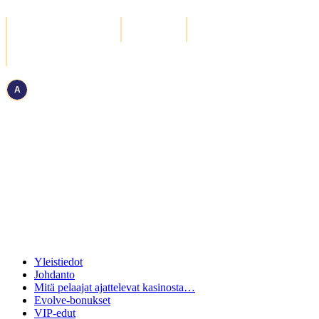
VÄHIMMÄISTALLETUS
KOTIUTUS
KIERRÄTYSVAATIMUS
20 €
0-24 hours
25x
PERUSTETTU
2020
Tarkistanut
Albi
· Casinoble-kirjoittaja · Suomi ·
Päivitetty August 2026
TERVETULIAISBONUS
1000 € + 100 ilmaiskierrosta
Käy kasinolla
18+ · Vain uusille asiakkaille ·
Ehdot ja säännöt voimassa
Yleistiedot
Johdanto
Mitä pelaajat ajattelevat kasinosta…
Evolve-bonukset
VIP-edut