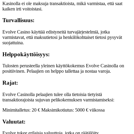
Kasinolla ei ole maksuja transaktioista, mikä varmistaa, että saat
kaiken irti voitoistasi.
Turvallisuus:
Evolve Casino käyttää edistyneitä turvajärjestelmiä, jotka
varmistavat, että maksutietosi ja henkilökohtaiset tietosi pysyvät
suojattuina.
Helppokäyttöisyys:
Tulosten perusteella yleinen käyttökokemus Evolve Casinolla on
positiivinen. Pelaajien on helppo tallettaa ja nostaa varoja.
Rajat:
Evolve Casinolla pelaajien tulee olla tietoisia tietyistä
transaktiorajoista sujuvan pelikokemuksen varmistamiseksi:
Minimitalletus: 20 € Maksimikotiutus: 5000 € viikossa
Valuutat:
Evolve tukee erilaisia valuuttoja, jotka on räätälöity