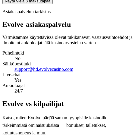
Näytä vielä 3 maksutapaa
Asiakaspalvelun tarkistus
Evolve-asiakaspalvelu
Varmistamme käytettävissä olevat tukikanavat, vastausvaihtoehdot ja
ilmoitetut aukioloajat tätä kasinoarvostelua varten.
Puhelintuki
No
Sähköpostituki
support@hd.evolvecasino.com
Live-chat
Yes
Aukioloajat
24/7
Evolve vs kilpailijat
Katso, miten Evolve pärjää saman tyyppisille kasinoille
tärkeimmissä ominaisuuksissa — bonukset, talletukset,
kotiutusnopeus ja muu.