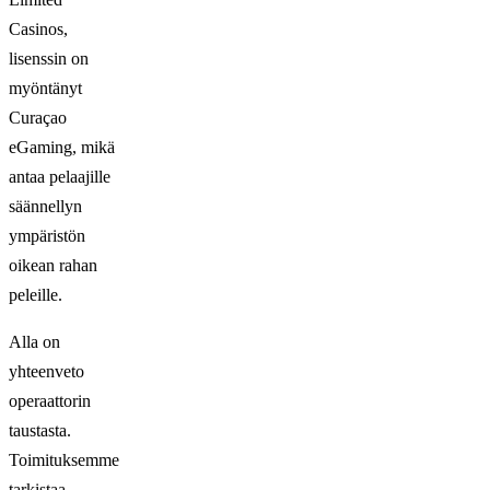
Casinos,
lisenssin on
myöntänyt
Curaçao
eGaming, mikä
antaa pelaajille
säännellyn
ympäristön
oikean rahan
peleille.
Alla on
yhteenveto
operaattorin
taustasta.
Toimituksemme
tarkistaa