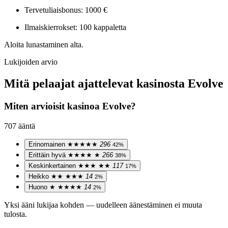
Tervetuliaisbonus: 1000 €
Ilmaiskierrokset: 100 kappaletta
Aloita lunastaminen alta.
Lukijoiden arvio
Mitä pelaajat ajattelevat kasinosta Evolve
Miten arvioisit kasinoa Evolve?
707 ääntä
Erinomainen
★★★★★
296
42%
Erittäin hyvä
★★★★
★
266
38%
Keskinkertainen
★★★
★★
117
17%
Heikko
★★
★★★
14
2%
Huono
★
★★★★
14
2%
Yksi ääni lukijaa kohden — uudelleen äänestäminen ei muuta
tulosta.