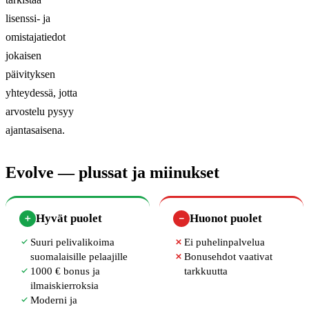
lisenssi- ja
omistajatiedot
jokaisen
päivityksen
yhteydessä, jotta
arvostelu pysyy
ajantasaisena.
Evolve — plussat ja miinukset
Hyvät puolet
Huonot puolet
＋
－
Suuri pelivalikoima
Ei puhelinpalvelua
suomalaisille pelaajille
Bonusehdot vaativat
1000 € bonus ja
tarkkuutta
ilmaiskierroksia
Moderni ja