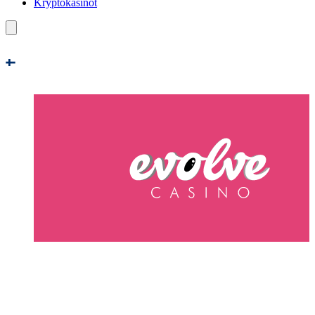
Kryptokasinot
Etusivu
/
Nettikasinot
/
Evolve
Suomi · Kasinoarvostelu
Evolve-arvostelu
4.6
★★★★★
/5