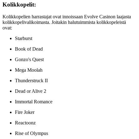
Kolikkopelit:
Kolikkopelien harrastajat ovat innoissaan Evolve Casinon laajasta
kolikkopelivalikoimasta. Joitakin halutuimmista kolikkopeleistä
ovat:
Starburst
Book of Dead
Gonzo's Quest
Mega Moolah
Thunderstruck II
Dead or Alive 2
Immortal Romance
Fire Joker
Reactoonz
Rise of Olympus