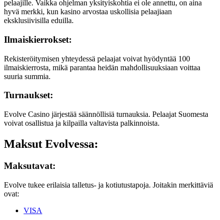
pelaajille. Vaikka ohjelman yksityiskohtia ei ole annettu, on aina
hyvä merkki, kun kasino arvostaa uskollisia pelaajiaan
eksklusiivisilla eduilla.
Ilmaiskierrokset:
Rekisteröitymisen yhteydessä pelaajat voivat hyödyntää 100
ilmaiskierrosta, mikä parantaa heidän mahdollisuuksiaan voittaa
suuria summia.
Turnaukset:
Evolve Casino järjestää säännöllisiä turnauksia. Pelaajat Suomesta
voivat osallistua ja kilpailla valtavista palkinnoista.
Maksut Evolvessa:
Maksutavat:
Evolve tukee erilaisia talletus- ja kotiutustapoja. Joitakin merkittäviä
ovat:
VISA