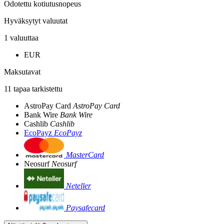
Odotettu kotiutusnopeus
Hyväksytyt valuutat
1 valuuttaa
EUR
Maksutavat
11 tapaa tarkistettu
AstroPay Card
AstroPay Card
Bank Wire
Bank Wire
Cashlib
Cashlib
EcoPayz
EcoPayz
MasterCard
Neosurf
Neosurf
Neteller
Paysafecard