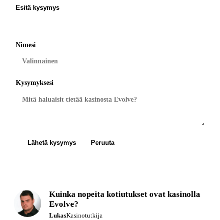
Esitä kysymys
Nimesi
Kysymyksesi
Lähetä kysymys
Peruuta
Kuinka nopeita kotiutukset ovat kasinolla
Evolve?
Lukas
Kasinotutkija