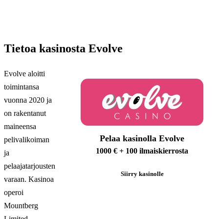
Tietoa kasinosta Evolve
Evolve aloitti
toimintansa
vuonna 2020 ja
on rakentanut
maineensa
Pelaa kasinolla Evolve
pelivalikoiman
1000 € + 100 ilmaiskierrosta
ja
pelaajatarjousten
Siirry kasinolle
varaan. Kasinoa
operoi
Mountberg
Limited